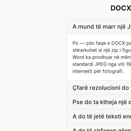
DOCX 
A mund të marr një J
Po — çdo faqe e DOCX para
shkarkohet si një zip i f
Word ka prodhuar në mënyr
standardi JPEG nga viti 1
internetit për fotografi.
Çfarë rezolucioni do
Pse do ta ktheja nj
A do të jetë teksti 
A do të shfaqen gërm