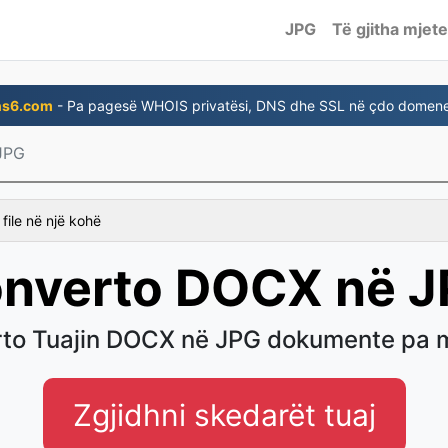
JPG
Të gjitha mjete
ns6.com
- Pa pagesë WHOIS privatësi, DNS dhe SSL në çdo domene
JPG
file në një kohë
nverto DOCX në 
to Tuajin DOCX në JPG dokumente pa
Zgjidhni skedarët tuaj