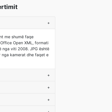
rtimit
+
ment me shumë faqe
ë Office Open XML, formati
 nga viti 2008. JPG është
r nga kamerat dhe faqet e
+
+
+
+