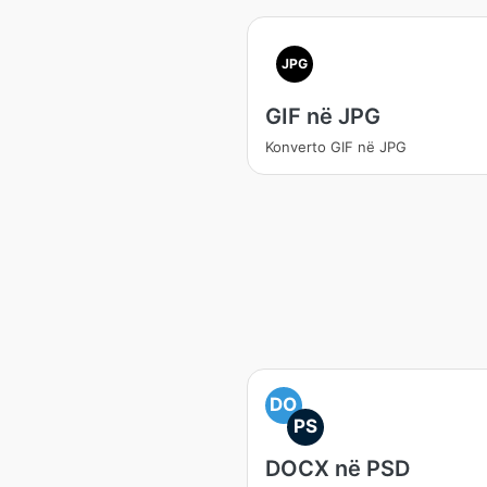
JPG
GIF në JPG
Konverto GIF në JPG
DO
PS
DOCX në PSD