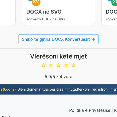
SV
X
DOCX në SVG
DOC
Konverto DOCX në SVG
Konve
Shiko të gjitha DOCX Konvertuesit →
Vlerësoni këtë mjet
☆
☆
☆
☆
☆
5.0
/5 -
4
vota
ns6.com
- Bleni domenin tuaj për disa minuta.Kërkoni, regjistroni, nisn
Politika e Privatësisë
|
K