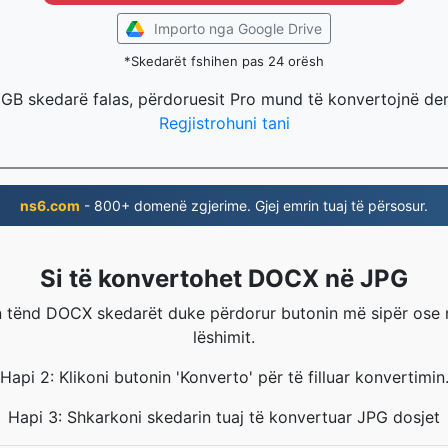
Importo nga Google Drive
*Skedarët fshihen pas 24 orësh
 GB skedarë falas, përdoruesit Pro mund të konvertojnë de
Regjistrohuni tani
ns6.com
- 800+ domenë zgjerime. Gjej emrin tuaj të përsosur.
Si të konvertohet DOCX në JPG
n tënd DOCX skedarët duke përdorur butonin më sipër ose m
lëshimit.
Hapi 2: Klikoni butonin 'Konverto' për të filluar konvertimin
Hapi 3: Shkarkoni skedarin tuaj të konvertuar JPG dosjet