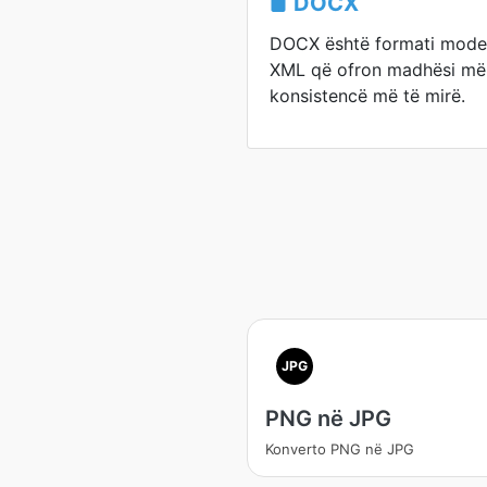
DOCX
DOCX është formati modern
XML që ofron madhësi më t
konsistencë më të mirë.
JPG
PNG në JPG
Konverto PNG në JPG