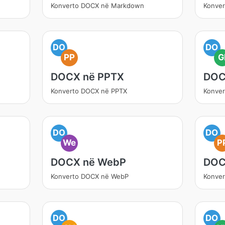
Konverto DOCX në Markdown
Konve
DO
DO
PP
G
DOCX në PPTX
DOC
Konverto DOCX në PPTX
Konver
DO
DO
We
P
DOCX në WebP
DOC
Konverto DOCX në WebP
Konve
DO
DO