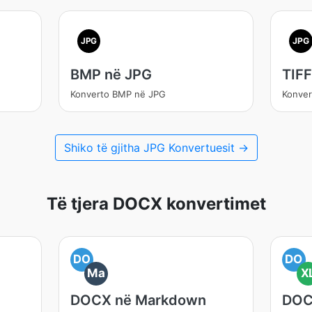
JPG
JPG
BMP në JPG
TIFF
Konverto BMP në JPG
Konver
Shiko të gjitha JPG Konvertuesit →
Të tjera DOCX konvertimet
DO
DO
Ma
X
DOCX në Markdown
DOC