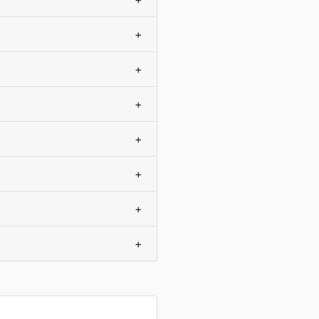
+
+
+
+
+
+
+