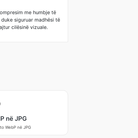
kompresim me humbje të
, duke siguruar madhësi të
tur cilësinë vizuale.
P në JPG
rto WebP në JPG