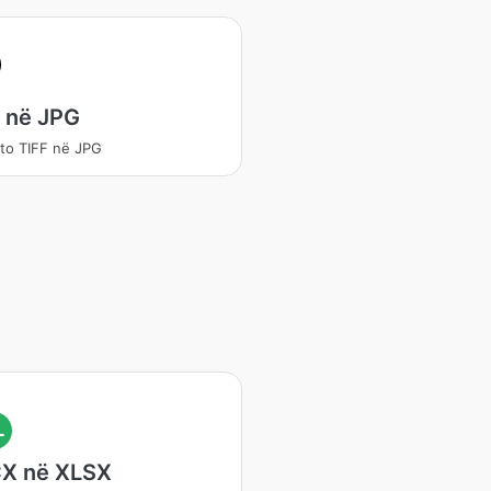
 në JPG
to TIFF në JPG
L
X në XLSX