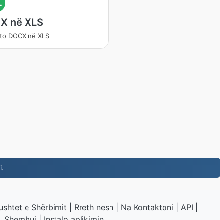
L
X në XLS
rto DOCX në XLS
i.
ushtet e Shërbimit
|
Rreth nesh
|
Na Kontaktoni
|
API
|
Shembuj
|
Instalo aplikimin