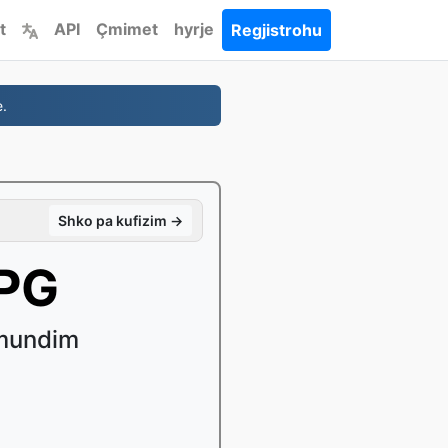
t
API
Çmimet
hyrje
Regjistrohu
.
Shko pa kufizim →
JPG
 mundim