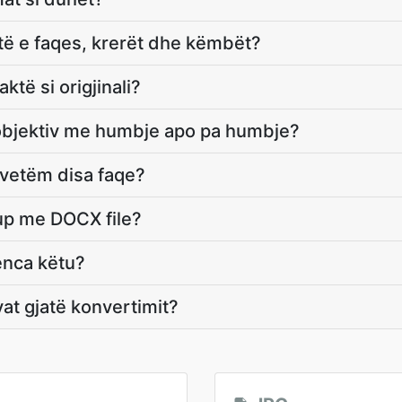
jtë e faqes, krerët dhe këmbët?
ktë si origjinali?
 objektiv me humbje apo pa humbje?
 vetëm disa faqe?
up me DOCX file?
enca këtu?
at gjatë konvertimit?