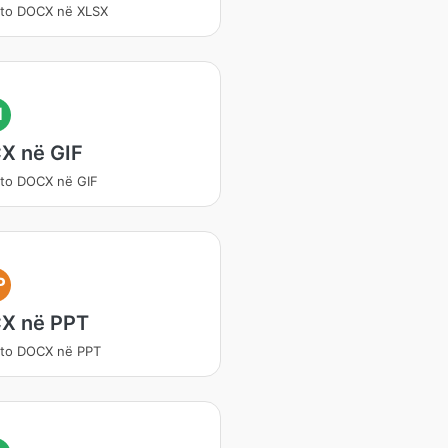
rto DOCX në XLSX
I
X në GIF
to DOCX në GIF
P
X në PPT
rto DOCX në PPT