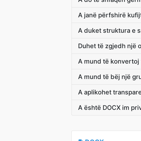
A janë përfshirë kufi
A duket struktura e sa
Duhet të zgjedh një
A mund të konvertoj
A mund të bëj një gr
A aplikohet transpar
A është DOCX im priv