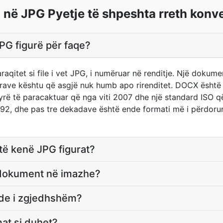
në JPG Pyetje të shpeshta rreth konve
PG figurë për faqe?
qitet si file i vet JPG, i numëruar në renditje. Një doku
igurave kështu që asgjë nuk humb apo rirenditet. DOCX ësht
ë të paracaktuar që nga viti 2007 dhe një standard ISO që
992, dhe pas tre dekadave është ende formati më i përdoru
 të kenë JPG figurat?
ë dokument në imazhe?
ende i zgjedhshëm?
at si duhet?