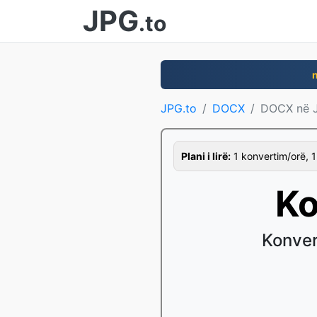
JPG
.to
JPG.to
DOCX
DOCX në 
Plani i lirë:
1 konvertim/orë, 1 
Ko
Konver