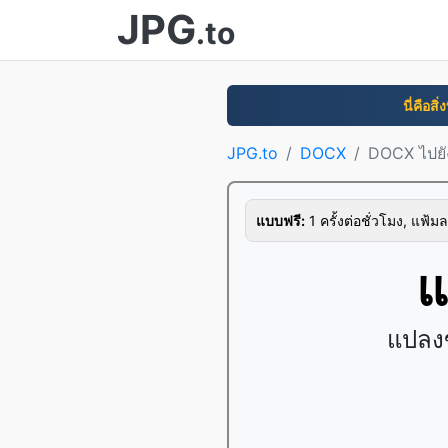
JPG
.to
นี่คือสิ
JPG.to
DOCX
DOCX ไปยั
แบบฟรี:
1 ครั้งต่อชั่วโมง, แฟ้มล
แ
แปลงข