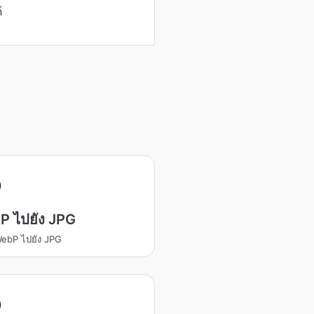
้
P ไปยัง JPG
ebP ไปยัง JPG