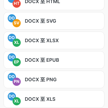
DOCX 至 HTML
HT
DO
DOCX 至 SVG
SV
DO
DOCX 至 XLSX
XL
DO
DOCX 至 EPUB
EP
DO
DOCX 至 PNG
PN
DO
DOCX 至 XLS
XL