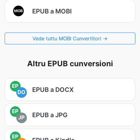
EPUB a MOBI
MOB
Vede tuttu MOBI Cunvertitori →
Altru EPUB cunversioni
EP
EPUB a DOCX
DO
EP
EPUB a JPG
JP
EP