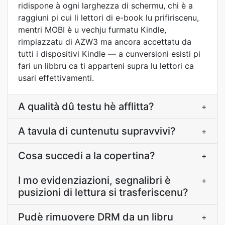
ridispone à ogni larghezza di schermu, chi è a
raggiuni pi cui li lettori di e-book lu prifiriscenu,
mentri MOBI è u vechju furmatu Kindle,
rimpiazzatu di AZW3 ma ancora accettatu da
tutti i dispositivi Kindle — a cunversioni esisti pi
fari un libbru ca ti apparteni supra lu lettori ca
usari effettivamenti.
A qualità dû testu hè afflitta?
+
A tavula di cuntenutu supravvivi?
+
Cosa succedi a la copertina?
+
I mo evidenziazioni, segnalibri è
+
pusizioni di lettura si trasferiscenu?
Pudè rimuovere DRM da un libru
+