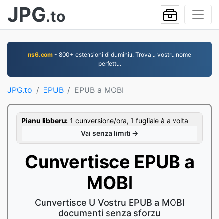
JPG
.to
ns6.com
- 800+ estensioni di duminiu. Trova u vostru nome
perfettu.
JPG.to
EPUB
EPUB a MOBI
Pianu libberu:
1 cunversione/ora, 1 fugliale à a volta
Vai senza limiti →
Cunvertisce EPUB a
MOBI
Cunvertisce U Vostru EPUB a MOBI
documenti senza sforzu