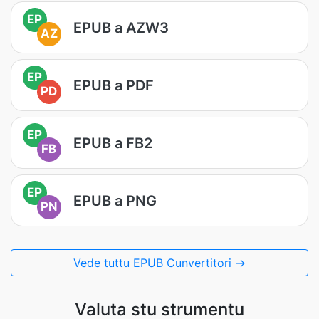
EP
EPUB a AZW3
AZ
EP
EPUB a PDF
PD
EP
EPUB a FB2
FB
EP
EPUB a PNG
PN
Vede tuttu EPUB Cunvertitori →
Valuta stu strumentu