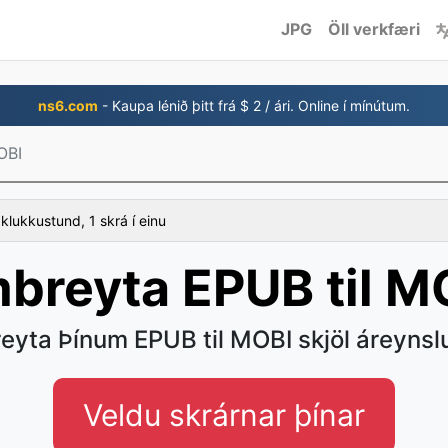
JPG
Öll verkfæri
ns6.com
- Kaupa lénið þitt frá $ 2 / ári. Online í mínútum.
OBI
 klukkustund, 1 skrá í einu
breyta EPUB til M
yta Þínum EPUB til MOBI skjöl áreynsl
Veldu skrárnar þínar