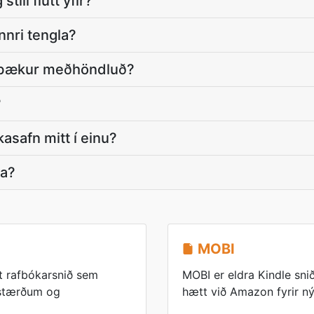
tíll flutt yfir?
nnri tengla?
g bækur meðhöndluð?
?
kasafn mitt í einu?
ka?
MOBI
t rafbókarsnið sem
MOBI er eldra Kindle snið
ástærðum og
hætt við Amazon fyrir n