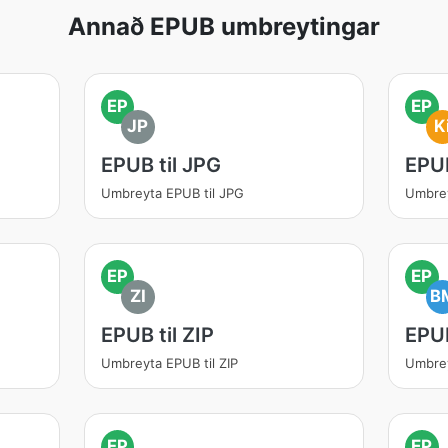
Annað EPUB umbreytingar
EP
EP
JP
K
EPUB til JPG
EPUB
Umbreyta EPUB til JPG
Umbrey
EP
EP
ZI
B
EPUB til ZIP
EPUB
Umbreyta EPUB til ZIP
Umbrey
EP
EP