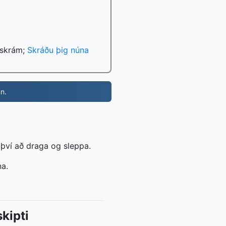
 skrám;
Skráðu þig núna
nn.
því að draga og sleppa.
na.
kipti