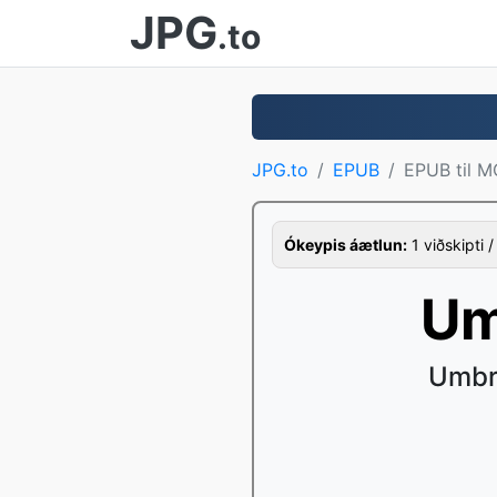
JPG
.to
JPG.to
EPUB
EPUB til M
Ókeypis áætlun:
1 viðskipti /
Um
Umbre