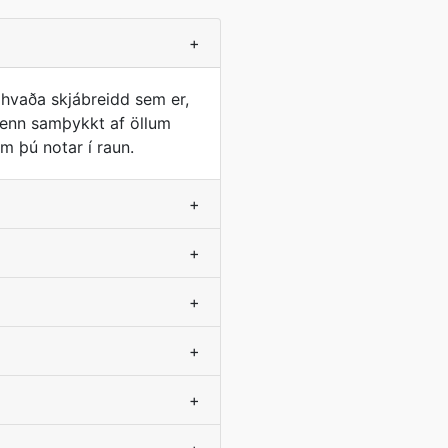
+
 hvaða skjábreidd sem er,
n enn samþykkt af öllum
em þú notar í raun.
+
+
+
+
+