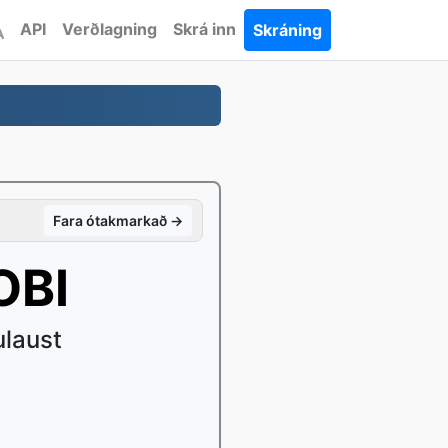
API
Verðlagning
Skrá inn
Skráning
Fara ótakmarkað →
OBI
ulaust