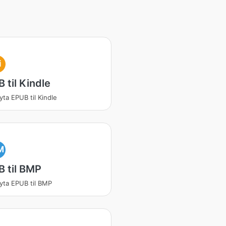
i
 til Kindle
ta EPUB til Kindle
M
 til BMP
ta EPUB til BMP