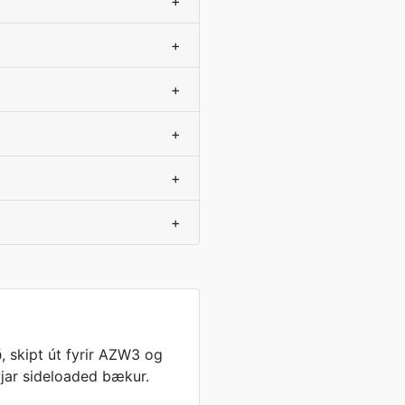
+
+
+
+
+
+
, skipt út fyrir AZW3 og
ýjar sideloaded bækur.