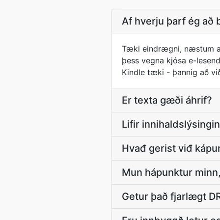
Af hverju þarf ég að
Tæki eindrægni, næstum all
þess vegna kjósa e-lesendu
Kindle tæki - þannig að við
Er texta gæði áhrif?
Lifir innihaldslýsingin
Hvađ gerist viđ kápu
Mun hápunktur minn, 
Getur það fjarlægt 