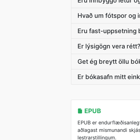
Eru innbyggð letur og s
Hvað um fótspor og i
Eru fast-uppsetnin
Er lýsigögn vera rétt
Get ég breytt öllu bó
Er bókasafn mitt ein
EPUB
EPUB er endurflæðisanleg
aðlagast mismunandi skj
lestrarstillingum.