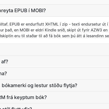
 breyta EPUB í MOBI?
taf. EPUB er endurflutt XHTML í zip - texti endursetur út í
r það, en MOBI er eldri Kindle snið, skipt út fyrir AZW3 e
skiptin eru til staðar til að fá bók sem þú átt á lesandinn s
 af?
na?
bókamerki og lestur stöðu flytja?
DRM frá keyptum bók?