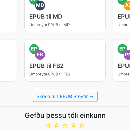
MD
A
EPUB til MD
EPU
Umbreyta EPUB til MD
Umbrey
EP
EP
FB
P
EPUB til FB2
EPUB
Umbreyta EPUB til FB2
Umbrey
Skoða allt EPUB Breytir →
Gefðu þessu tóli einkunn
☆
☆
☆
☆
☆