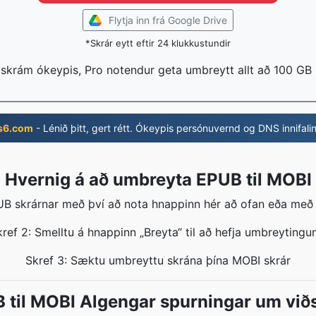
Flytja inn frá Google Drive
*Skrár eytt eftir 24 klukkustundir
 skrám ókeypis, Pro notendur geta umbreytt allt að 100 GB
s6.com
- Lénið þitt, gert rétt. Ókeypis persónuvernd og DNS innifali
Hvernig á að umbreyta EPUB til MOBI
UB skrárnar með því að nota hnappinn hér að ofan eða með 
ref 2: Smelltu á hnappinn „Breyta“ til að hefja umbreytingu
Skref 3: Sæktu umbreyttu skrána þína MOBI skrár
 til MOBI Algengar spurningar um viðs