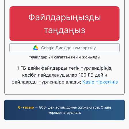
Файлдарыңызды
таңдаңыз
Google Дискіден импорттау
*Файлдар 24 сағаттан кейін жойылды
1 ГБ дейін файлдарды тегін түрлендіріңіз,
кәсіби пайдаланушылар 100 ГБ дейін
файлдарды түрлендіре алады;
Қазір тіркеліңіз
6- ғасыр
— 800- ден астам домен жұрнақтары. Сіздің
керемет атауыңыз.