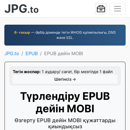
JPG
.to
6- ғасыр
— Әрбір доменде тегін WHOIS құпиялылығы, DNS
және SSL.
JPG.to
EPUB
EPUB дейін MOBI
Тегін жоспар:
1 аудару/ сағат, бір мезгілде 1 файл
Шегінсіз →
Түрлендіру EPUB
дейін MOBI
Өзгерту EPUB дейін MOBI құжаттарды
қиындықсыз