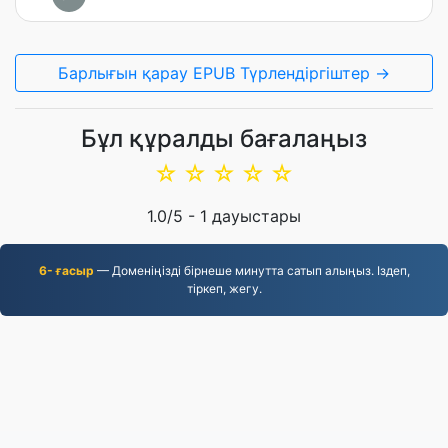
Барлығын қарау EPUB Түрлендіргіштер →
Бұл құралды бағалаңыз
☆
☆
☆
☆
☆
1.0
/5 -
1
дауыстары
6- ғасыр
— Доменіңізді бірнеше минутта сатып алыңыз. Іздеп,
тіркеп, жегу.