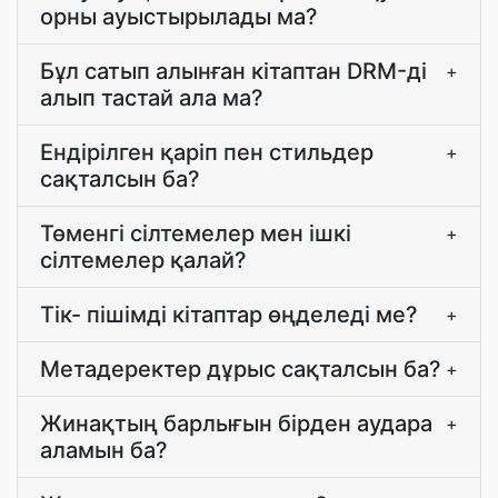
орны ауыстырылады ма?
Бұл сатып алынған кітаптан DRM-ді
+
алып тастай ала ма?
Ендірілген қаріп пен стильдер
+
сақталсын ба?
Төменгі сілтемелер мен ішкі
+
сілтемелер қалай?
Тік- пішімді кітаптар өңделеді ме?
+
Метадеректер дұрыс сақталсын ба?
+
Жинақтың барлығын бірден аудара
+
аламын ба?