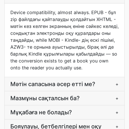
Device compatibility, almost always. EPUB - бұл
zip файлдағы қайталауды қолдайтын XHTML -
мәтін кез келген экранның еніне сәйкес келеді,
сондықтан электронды оқу құралдары оны
таңдайды, while MOBI - Kindle- дің ескі пішімі,
AZW3- те орнына ауыстырылды, бірақ әлі де
барлық Kindle құрылғылары қабылдайды — so
the conversion exists to get a book you own
onto the reader you actually use.
Мәтін сапасына әсер етті ме?
+
Мазмұны сақталсын ба?
+
Мұқабаға не болады?
+
Бояулауы, бетбелгілері мен оқу
+