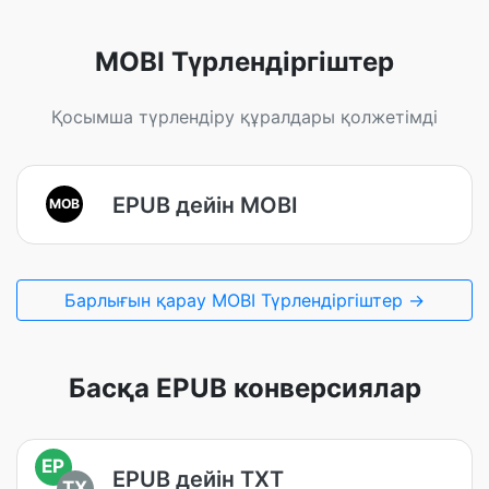
MOBI Түрлендіргіштер
Қосымша түрлендіру құралдары қолжетімді
EPUB дейін MOBI
MOB
Барлығын қарау MOBI Түрлендіргіштер →
Басқа EPUB конверсиялар
EP
EPUB дейін TXT
TX