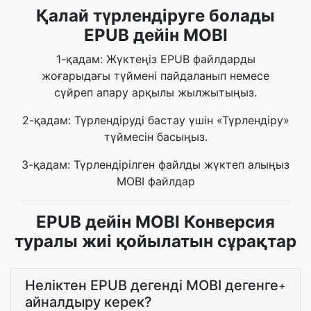
Қалай түрлендіруге болады
EPUB дейін MOBI
1-қадам: Жүктеңіз EPUB файлдарды
жоғарыдағы түймені пайдаланып немесе
сүйреп апару арқылы жылжытыңыз.
2-қадам: Түрлендіруді бастау үшін «Түрлендіру»
түймесін басыңыз.
3-қадам: Түрлендірілген файлды жүктеп алыңыз
MOBI файлдар
EPUB дейін MOBI Конверсия
туралы жиі қойылатын сұрақтар
Неліктен EPUB дегенді MOBI дегенге
+
айналдыру керек?