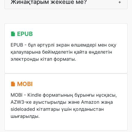
Жинақтарым жекеше ме?
+
EPUB
EPUB - бұл әртүрлі экран өлшемдері мен оқу
қалауларына бейімделетін қайта өңделетін
электронды кітап форматы.
MOBI
MOBI - Kindle форматының бұрынғы нұсқасы,
AZW3-ке ауыстырылды және Amazon жаңа
sideloaded кітаптары үшін қолданыстан
шығарылды.