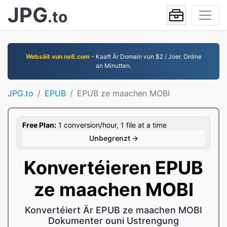
JPG
.to
Websäit vun ns6.com
- Kaaft Är Domain vun $2 / Joer. Online
an Minutten.
JPG.to
EPUB
EPUB ze maachen MOBI
Free Plan:
1 conversion/hour, 1 file at a time
Unbegrenzt →
Konvertéieren EPUB
ze maachen MOBI
Konvertéiert Är EPUB ze maachen MOBI
Dokumenter ouni Ustrengung