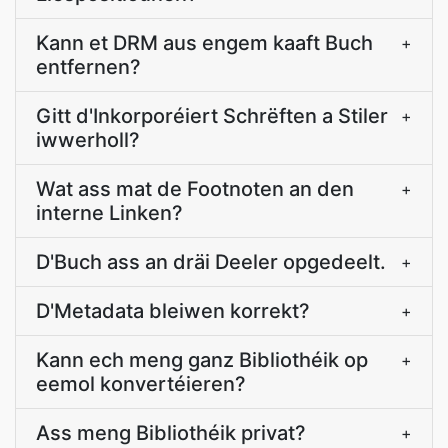
Kann et DRM aus engem kaaft Buch
+
entfernen?
Gitt d'Inkorporéiert Schrëften a Stiler
+
iwwerholl?
Wat ass mat de Footnoten an den
+
interne Linken?
D'Buch ass an dräi Deeler opgedeelt.
+
D'Metadata bleiwen korrekt?
+
Kann ech meng ganz Bibliothéik op
+
eemol konvertéieren?
Ass meng Bibliothéik privat?
+