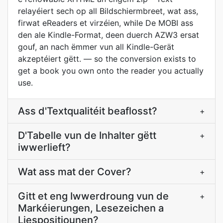
relayéiert sech op all Bildschiermbreet, wat ass,
firwat eReaders et virzéien, while De MOBI ass
den ale Kindle-Format, deen duerch AZW3 ersat
gouf, an nach ëmmer vun all Kindle-Gerät
akzeptéiert gëtt. — so the conversion exists to
get a book you own onto the reader you actually
use.
Ass d'Textqualitéit beaflosst?
+
D'Tabelle vun de Inhalter gëtt
+
iwwerlieft?
Wat ass mat der Cover?
+
Gitt et eng Iwwerdroung vun de
+
Markéierungen, Lesezeichen a
Liespositiounen?