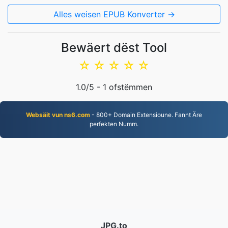
Alles weisen EPUB Konverter →
Bewäert dëst Tool
☆
☆
☆
☆
☆
1.0
/5 -
1
ofstëmmen
Websäit vun ns6.com
- 800+ Domain Extensioune. Fannt Äre
perfekten Numm.
JPG.to