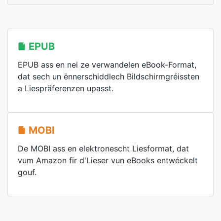
EPUB
EPUB ass en nei ze verwandelen eBook-Format,
dat sech un ënnerschiddlech Bildschirmgréissten
a Liespräferenzen upasst.
MOBI
De MOBI ass en elektronescht Liesformat, dat
vum Amazon fir d'Lieser vun eBooks entwéckelt
gouf.