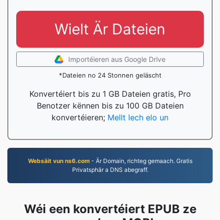
Wielt Är Dateien
Importéieren aus Google Drive
*Dateien no 24 Stonnen geläscht
Konvertéiert bis zu 1 GB Dateien gratis, Pro
Benotzer kënnen bis zu 100 GB Dateien
konvertéieren;
Mellt Iech elo un
Websäit vun ns6.com
- Är Domain, richteg gemaach. Gratis
Privatsphär a DNS abegraff.
Wéi een konvertéiert EPUB ze