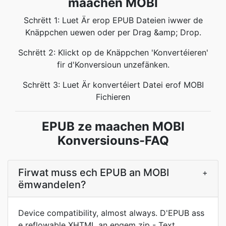
maachen MOBI
Schrëtt 1: Luet Är erop EPUB Dateien iwwer de
Knäppchen uewen oder per Drag &amp; Drop.
Schrëtt 2: Klickt op de Knäppchen 'Konvertéieren'
fir d'Konversioun unzefänken.
Schrëtt 3: Luet Är konvertéiert Datei erof MOBI
Fichieren
EPUB ze maachen MOBI
Konversiouns-FAQ
Firwat muss ech EPUB an MOBI
+
ëmwandelen?
Device compatibility, almost always. D'EPUB ass
e reflowable XHTML an engem zip - Text