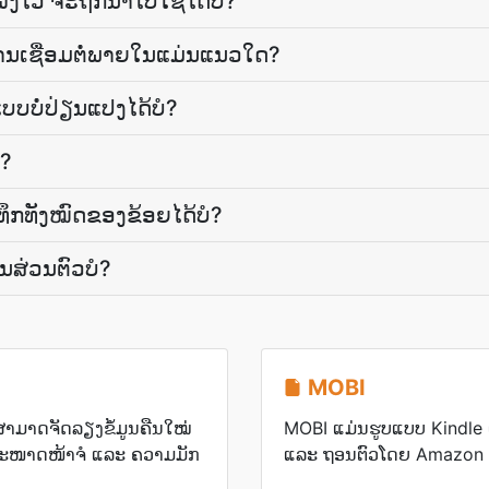
ັງໄວ້ ຈະຖືກນຳໄປໃຊ້ໄດ້ບໍ?
ະ​ການ​ເຊື່ອມ​ຕໍ່​ພາຍໃນ​ແມ່ນ​ແນວໃດ?
ບບ​ບໍ່​ປ່ຽນແປງ​ໄດ້​ບໍ?
ໍ?
ຶກ​ທັງ​ໝົດ​ຂອງ​ຂ້ອຍ​ໄດ້​ບໍ?
ນສ່ວນຕົວ​ບໍ?
MOBI
ສາມາດຈັດລຽງຂໍ້ມູນຄືນໃໝ່
MOBI ແມ່ນຮູບແບບ Kindle 
ັບຂະໜາດໜ້າຈໍ ແລະ ຄວາມມັກ
ແລະ ຖອນຕົວໂດຍ Amazon ສຳ