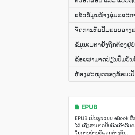
ຕົວອັກສອນ ແລະ ແບບທີ່ຝ
ແລ້ວ​ຂໍ້​ມູນ​ຂ້າງ​ລຸ່ມ​ແລ
ຈັດການ​ກັບ​ປຶ້ມ​ແບບ​ວາງ​ແ
ຂໍ້ມູນ​ເມຕາ​ຍັງ​ຖືກຕ້ອງ​ຢູ່​ບ
ຂ້ອຍ​ສາມາດ​ປ່ຽນ​ປື້ມ​ບັນທ
ຫ້ອງສະໝຸດຂອງ​ຂ້ອຍ​ເປັ
EPUB
EPUB ເປັນຮູບແບບ eBook ທີ່
ໄດ້ ເຊິ່ງສາມາດປັບຕົວເຂົ້າກ
ໃນການອ່ານທີ່ແຕກຕ່າງກັນ.