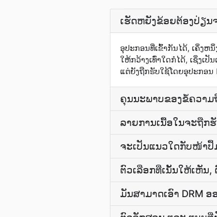
ເຮັດ​ຫຍັງ​ຂ້ອຍ​ຕ້ອງ​ປ່
ອຸປະກອນທີ່ເຂົ້າກັນໄດ້, ເຄິ່ງຫນຶ
ໃຫ້​ກວ້າງ​ເທົ່າ​ໃດ​ກໍ​ໄດ້, ເຊິ່
ແຕ່​ຍັງ​ຖືກ​ຮັບ​ໃຊ້​ໂດຍ​ອຸປະກອນ
ຄຸນນະພາບ​ຂອງ​ຂໍ້ຄວາມ​ຖ
ລາຍການ​ເນື້ອໃນ​ຈະ​ຖືກ​ຮັ
ຈະເປັນແນວໃດກັບໜ້າປຶ້
ຕົວເລືອກ​ທີ່​ເນັ້ນ​ໃຫ້​ເຫ
ມັນສາມາດເອົາ DRM ອອ