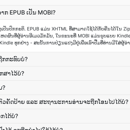
ຽນ​ຈາກ EPUB ເປັນ MOBI?
່ງເປັນປົກກະຕິ. EPUB ແມ່ນ XHTML ທີ່​ສາມາດ​ໃຊ້​ໄດ້​ກັບ​ຄືນ​ໄດ້​ໃນ​ Zip 
ງ​ເປັນ​ເຫດຜົນ​ທີ່​ຜູ້​ອ່ານ​ອີ​ເມວ​ມັກ​ມັນ, ໃນຂະນະທີ່ MOBI ແມ່ນຮູບແບບ Ki
 Kindle ທຸກ​ຢ່າງ - ສະນັ້ນການປ່ຽນແປງມີຢູ່ເພື່ອເອົາປື້ມທີ່ທ່ານມີໃສ່ຜູ້ອ່າ
ືກ​ກະທົບ​ບໍ?
ກສາ​ໄວ້​ບໍ?
ມ?
ັນ, ຕົວ​ຄັດ​ປ້າຍ ແລະ ສະຖານະ​ການ​ອ່ານ​ຈະ​ຖືກ​ໂອນ​ໄປ​ໄດ້​ບໍ?
ກໄດ້ບໍ?