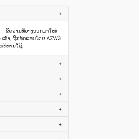
+
- ຂໍ້ຄວາມ​ທີ່​ວາງ​ອອກ​ມາ​ໃໝ່​
ndle ເກົ່າ, ຖືກ​ທົດແທນ​ໂດຍ AZW3
ນທີ່ທ່ານໃຊ້.
+
+
+
+
+