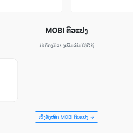
MOBI ຕົວແປງ
ມີເຄື່ອງມືແປງເພີ່ມເຕີມໃຫ້ໃຊ້
ເບິ່ງທັງໝົດ MOBI ຕົວແປງ →