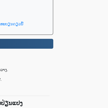
ົງທະບຽນດຽວນີ້
ະວາງ.
.
ນປ່ຽນແປງ