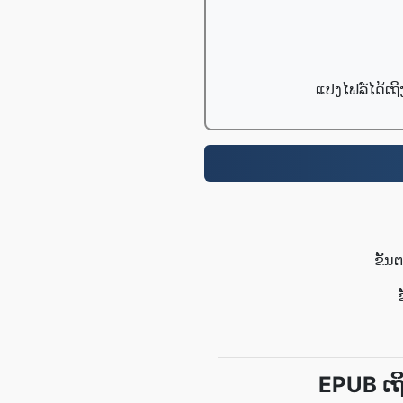
ແປງໄຟລ໌ໄດ້ເຖິ
ຂັ້ນ
EPUB ເຖ