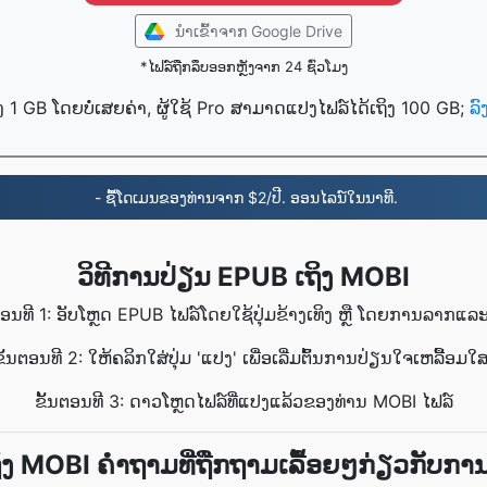
ນໍາເຂົ້າ​ຈາກ Google Drive
*ໄຟລ໌ຖືກລຶບອອກຫຼັງຈາກ 24 ຊົ່ວໂມງ
ງ 1 GB ໂດຍບໍ່ເສຍຄ່າ, ຜູ້ໃຊ້ Pro ສາມາດແປງໄຟລ໌ໄດ້ເຖິງ 100 GB;
ລ
- ຊື້ໂດເມນຂອງທ່ານຈາກ $2/ປີ. ອອນໄລນ໌ໃນນາທີ.
ວິທີການປ່ຽນ EPUB ເຖິງ MOBI
ຕອນທີ 1: ອັບໂຫຼດ EPUB ໄຟລ໌ໂດຍໃຊ້ປຸ່ມຂ້າງເທິງ ຫຼື ໂດຍການລາກແລ
ຂັ້ນຕອນທີ 2: ໃຫ້ຄລິກໃສ່ປຸ່ມ 'ແປງ' ເພື່ອເລີ່ມຕົ້ນການປ່ຽນໃຈເຫລື້ອມໃສ
ຂັ້ນຕອນທີ 3: ດາວໂຫຼດໄຟລ໌ທີ່ແປງແລ້ວຂອງທ່ານ MOBI ໄຟລ໌
ິງ MOBI ຄຳຖາມທີ່ຖືກຖາມເລື້ອຍໆກ່ຽວກັບກາ