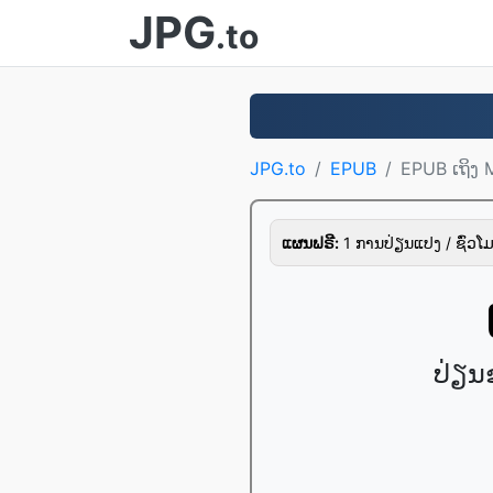
JPG
.to
JPG.to
EPUB
EPUB ເຖິງ 
ແຜນຟຣີ:
1 ການປ່ຽນແປງ / ຊົ່ວໂມ
ປ່ຽນ