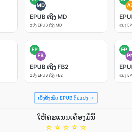
MD
A
EPUB ເຖິງ MD
EPU
ແປງ EPUB ເຖິງ MD
ແປງ EP
EP
EP
FB
P
EPUB ເຖິງ FB2
EPUB
ແປງ EPUB ເຖິງ FB2
ແປງ EP
ເບິ່ງທັງໝົດ EPUB ຕົວແປງ →
ໃຫ້ຄະແນນເຄື່ອງມືນີ້
☆
☆
☆
☆
☆