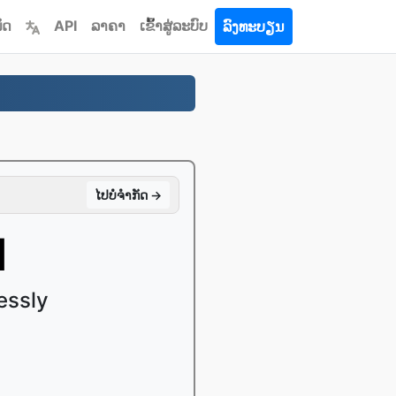
ົດ
API
ລາຄາ
ເຂົ້າ​ສູ່​ລະ​ບົບ
ລົງທະບຽນ
ໄປ​ບໍ່​ຈໍາກັດ →
I
essly