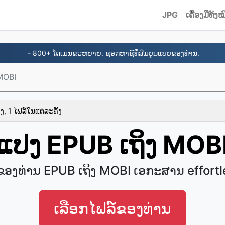
JPG
ເຄື່ອງມືທັງໝ
- 800+ ໂດເມນຂະຫຍາຍ. ຊອກຫາຊື່ທີ່ສົມບູນແບບຂອງທ່ານ.
MOBI
ງ, 1 ໄຟລ໌ໃນແຕ່ລະຄັ້ງ
ແປງ EPUB ເຖິງ MOB
ຂອງທ່ານ EPUB ເຖິງ MOBI ເອ​ກະ​ສານ effortl
ເລືອກໄຟລ໌ຂອງທ່ານ