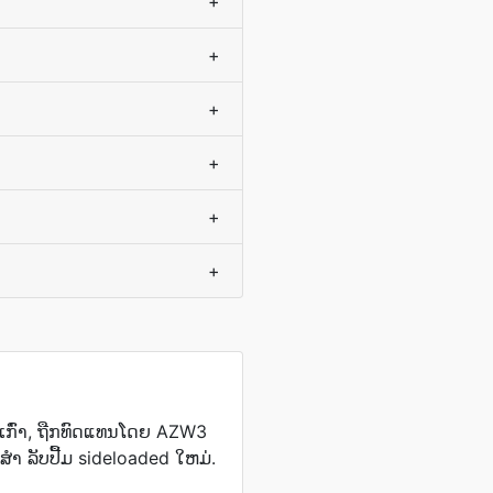
+
+
+
+
+
+
ເກົ່າ, ຖືກທົດແທນໂດຍ AZW3
 ລັບປື້ມ sideloaded ໃຫມ່.