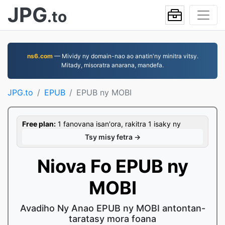
JPG
.to
ns6.com
— Mividy ny domain-nao ao anatin'ny minitra vitsy.
Mitady, misoratra anarana, mandefa.
JPG.to
EPUB
EPUB ny MOBI
Free plan:
1 fanovana isan'ora, rakitra 1 isaky ny
Tsy misy fetra →
Niova Fo EPUB ny
MOBI
Avadiho Ny Anao EPUB ny MOBI antontan-
taratasy mora foana