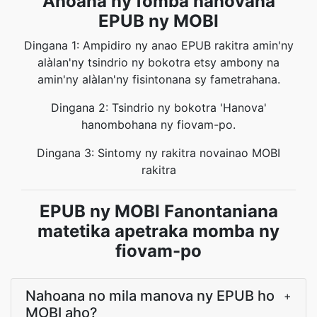
Ahoana ny fomba hanovana
EPUB ny MOBI
Dingana 1: Ampidiro ny anao EPUB rakitra amin'ny
alàlan'ny tsindrio ny bokotra etsy ambony na
amin'ny alàlan'ny fisintonana sy fametrahana.
Dingana 2: Tsindrio ny bokotra 'Hanova'
hanombohana ny fiovam-po.
Dingana 3: Sintomy ny rakitra novainao MOBI
rakitra
EPUB ny MOBI Fanontaniana
matetika apetraka momba ny
fiovam-po
Nahoana no mila manova ny EPUB ho
+
MOBI aho?