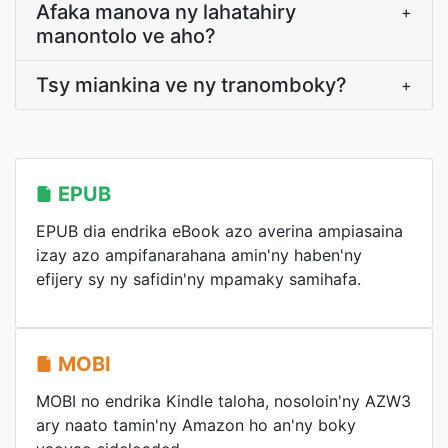
Afaka manova ny lahatahiry
+
manontolo ve aho?
Tsy miankina ve ny tranomboky?
+
EPUB
EPUB dia endrika eBook azo averina ampiasaina
izay azo ampifanarahana amin'ny haben'ny
efijery sy ny safidin'ny mpamaky samihafa.
MOBI
MOBI no endrika Kindle taloha, nosoloin'ny AZW3
ary naato tamin'ny Amazon ho an'ny boky