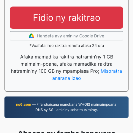
Fidio ny rakitrao
Handefa avy amin'ny Google Drive
*Voafafa ireo rakitra rehefa afaka 24 ora
Afaka mamadika rakitra hatramin'ny 1 GB
maimaim-poana, afaka mamadika rakitra
hatramin'ny 100 GB ny mpampiasa Pro;
Misoratra
anarana izao
ns6.com
— Fifandraisana manokana WHOIS maimaimpoana,
DNS sy SSL amin'ny sehatra tsirairay.