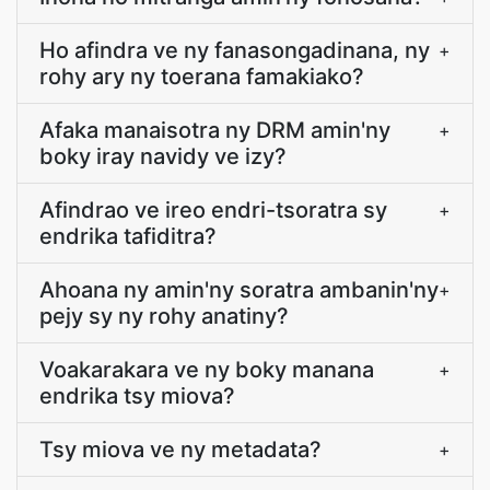
Ho afindra ve ny fanasongadinana, ny
+
rohy ary ny toerana famakiako?
Afaka manaisotra ny DRM amin'ny
+
boky iray navidy ve izy?
Afindrao ve ireo endri-tsoratra sy
+
endrika tafiditra?
Ahoana ny amin'ny soratra ambanin'ny
+
pejy sy ny rohy anatiny?
Voakarakara ve ny boky manana
+
endrika tsy miova?
Tsy miova ve ny metadata?
+