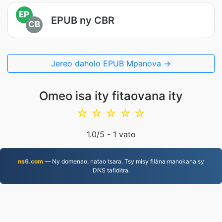
EP
EPUB ny CBR
CB
Jereo daholo EPUB Mpanova →
Omeo isa ity fitaovana ity
☆
☆
☆
☆
☆
1.0
/5 -
1
vato
ns6.com
— Ny domenao, natao tsara. Tsy misy filàna manokana sy
DNS tafiditra.