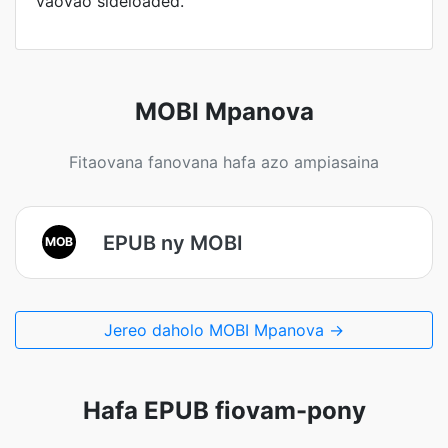
vaovao sideloaded.
MOBI Mpanova
Fitaovana fanovana hafa azo ampiasaina
EPUB ny MOBI
MOB
Jereo daholo MOBI Mpanova →
Hafa EPUB fiovam-pony