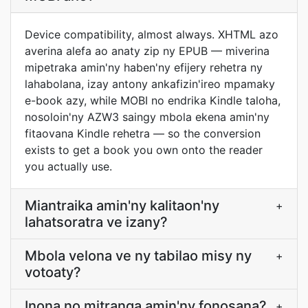
Device compatibility, almost always. XHTML azo
averina alefa ao anaty zip ny EPUB — miverina
mipetraka amin'ny haben'ny efijery rehetra ny
lahabolana, izay antony ankafizin'ireo mpamaky
e-book azy, while MOBI no endrika Kindle taloha,
nosoloin'ny AZW3 saingy mbola ekena amin'ny
fitaovana Kindle rehetra — so the conversion
exists to get a book you own onto the reader
you actually use.
Miantraika amin'ny kalitaon'ny
+
lahatsoratra ve izany?
Mbola velona ve ny tabilao misy ny
+
votoaty?
Inona no mitranga amin'ny fonosana?
+