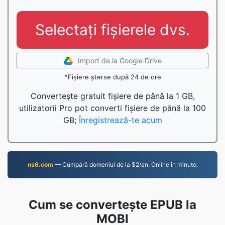
Selectați fișierele dvs.
Import de la Google Drive
*Fișiere șterse după 24 de ore
Convertește gratuit fișiere de până la 1 GB,
utilizatorii Pro pot converti fișiere de până la 100
GB;
Înregistrează-te acum
ns6.com
— Cumpără domeniul de la $2/an. Online în minute.
Cum se convertește EPUB la
MOBI