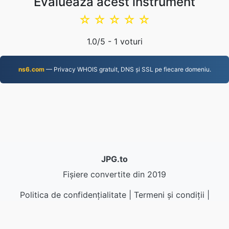
Evaluează acest instrument
☆
☆
☆
☆
☆
1.0
/5 -
1
voturi
ns6.com
— Privacy WHOIS gratuit, DNS și SSL pe fiecare domeniu.
JPG.to
Fișiere convertite din 2019
Politica de confidențialitate
|
Termeni și condiții
|
Despre noi
|
Contactaţi-ne
|
API
|
Eșantioane
|
Instalează aplicație