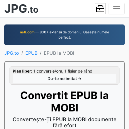
JPG
.to
ns6.com
— 800+ extensii de domeniu. Găsește numele
perfect.
JPG.to
EPUB
EPUB la MOBI
Plan liber:
1 conversie/ora, 1 fișier pe rând
Du-te nelimitat →
Convertit EPUB la
MOBI
Convertește-Ți EPUB la MOBI documente
fără efort