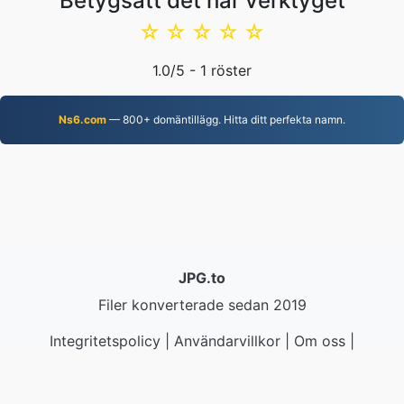
Betygsätt det här verktyget
☆
☆
☆
☆
☆
1.0
/5 -
1
röster
Ns6.com
— 800+ domäntillägg. Hitta ditt perfekta namn.
JPG.to
Filer konverterade sedan 2019
Integritetspolicy
|
Användarvillkor
|
Om oss
|
Kontakta oss
|
API
|
Prover
|
Installera app
© 2026 JPG.to
|
VPS.org
LLC | Tillverkad av