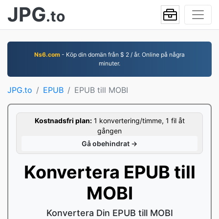
JPG
.to
Ns6.com
- Köp din domän från $ 2 / år. Online på några
minuter.
JPG.to
EPUB
EPUB till MOBI
Kostnadsfri plan:
1 konvertering/timme, 1 fil åt
gången
Gå obehindrat →
Konvertera EPUB till
MOBI
Konvertera Din EPUB till MOBI