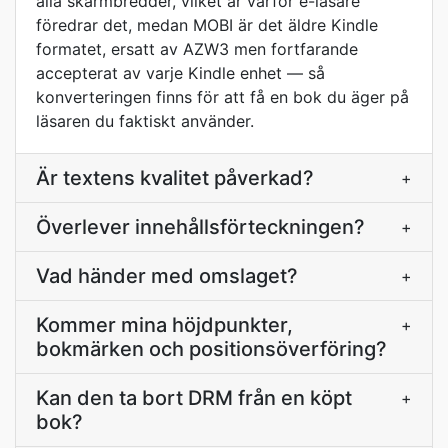
alla skärmbredder, vilket är varför e-läsare
föredrar det, medan MOBI är det äldre Kindle
formatet, ersatt av AZW3 men fortfarande
accepterat av varje Kindle enhet — så
konverteringen finns för att få en bok du äger på
läsaren du faktiskt använder.
Är textens kvalitet påverkad?
+
Överlever innehållsförteckningen?
+
Vad händer med omslaget?
+
Kommer mina höjdpunkter,
+
bokmärken och positionsöverföring?
Kan den ta bort DRM från en köpt
+
bok?