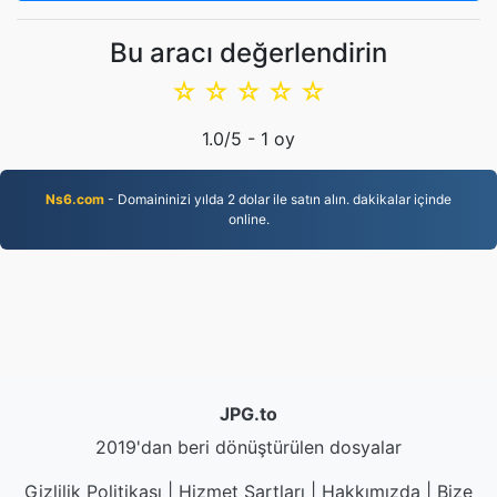
Bu aracı değerlendirin
☆
☆
☆
☆
☆
1.0
/5 -
1
oy
Ns6.com
- Domaininizi yılda 2 dolar ile satın alın. dakikalar içinde
online.
JPG.to
2019'dan beri dönüştürülen dosyalar
Gizlilik Politikası
|
Hizmet Şartları
|
Hakkımızda
|
Bize