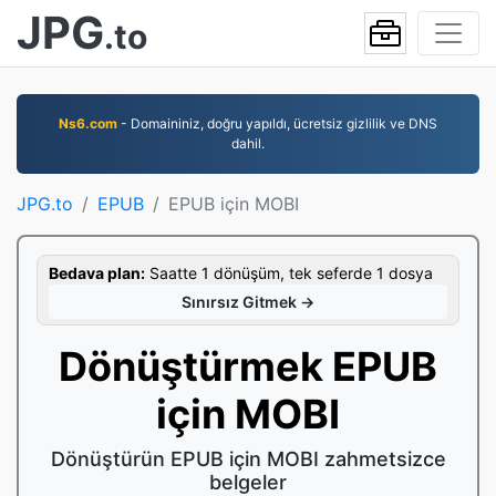
JPG
.to
Ns6.com
- Domaininiz, doğru yapıldı, ücretsiz gizlilik ve DNS
dahil.
JPG.to
EPUB
EPUB için MOBI
Bedava plan:
Saatte 1 dönüşüm, tek seferde 1 dosya
Sınırsız Gitmek →
Dönüştürmek EPUB
için MOBI
Dönüştürün EPUB için MOBI zahmetsizce
belgeler