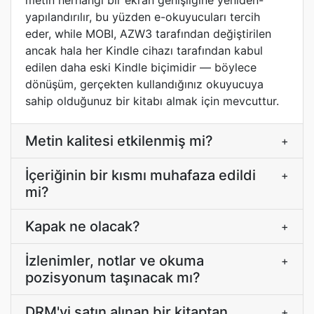
metin herhangi bir ekran genişliğine yeniden-
yapılandırılır, bu yüzden e-okuyucuları tercih
eder, while MOBI, AZW3 tarafından değiştirilen
ancak hala her Kindle cihazı tarafından kabul
edilen daha eski Kindle biçimidir — böylece
dönüşüm, gerçekten kullandığınız okuyucuya
sahip olduğunuz bir kitabı almak için mevcuttur.
Metin kalitesi etkilenmiş mi?
+
İçeriğinin bir kısmı muhafaza edildi
+
mi?
Kapak ne olacak?
+
İzlenimler, notlar ve okuma
+
pozisyonum taşınacak mı?
DRM'yi satın alınan bir kitaptan
+