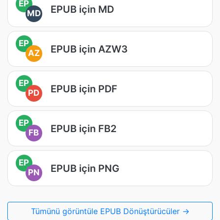
EP
EPUB için MD
MD
EP
EPUB için AZW3
AZ
EP
EPUB için PDF
PD
EP
EPUB için FB2
FB
EP
EPUB için PNG
PN
Tümünü görüntüle EPUB Dönüştürücüler →