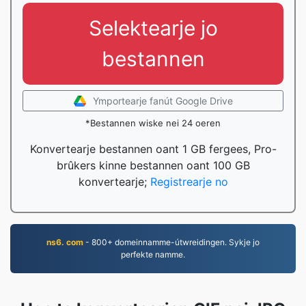
Selektearje jo
bestannen
Ymportearje fanút Google Drive
*Bestannen wiske nei 24 oeren
Konvertearje bestannen oant 1 GB fergees, Pro-
brûkers kinne bestannen oant 100 GB
konvertearje;
Registrearje no
ns6. com
- 800+ domeinnamme-útwreidingen. Sykje jo
perfekte namme.