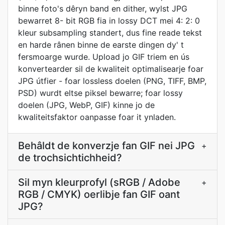
binne foto's dêryn band en dither, wylst JPG
bewarret 8- bit RGB fia in lossy DCT mei 4: 2: 0
kleur subsampling standert, dus fine reade tekst
en harde rânen binne de earste dingen dy' t
fersmoarge wurde. Upload jo GIF triem en ús
konvertearder sil de kwaliteit optimalisearje foar
JPG útfier - foar lossless doelen (PNG, TIFF, BMP,
PSD) wurdt eltse piksel bewarre; foar lossy
doelen (JPG, WebP, GIF) kinne jo de
kwaliteitsfaktor oanpasse foar it ynladen.
Behâldt de konverzje fan GIF nei JPG
+
de trochsichtichheid?
Sil myn kleurprofyl (sRGB / Adobe
+
RGB / CMYK) oerlibje fan GIF oant
JPG?