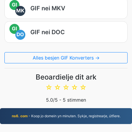
GI
GIF nei MKV
MK
GI
GIF nei DOC
DO
Alles besjen GIF Konverters →
Beoardielje dit ark
☆
☆
☆
☆
☆
5.0
/5 -
5
stimmen
ns6. com
- Koop jo domein yn minuten. Sykje, registrearje, útfiere.