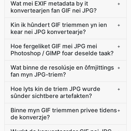
Wat mei EXIF metadata by it
+
konvertearjen fan GIF nei JPG?
Kin ik hûndert GIF triemmen yn ien
+
kear nei JPG konvertearje?
Hoe fergeliket GIF mei JPG mei
+
Photoshop / GIMP foar deselde taak?
Wat binne de resolúsje en ôfmjittings
+
fan myn JPG-triem?
Hoe lyts kin de triem JPG wurde
+
sûnder sichtbere artefakten?
Binne myn GIF triemmen privee tidens
+
de konverzje?