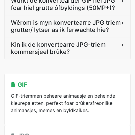
Wurkt de konvertearder GIF nei JPG
+
foar hiel grutte ôfbyldings (50MP+)?
Wêrom is myn konvertearre JPG triem
+
grutter/ lytser as ik ferwachte hie?
Kin ik de konvertearre JPG-triem
+
kommersjeel brûke?
GIF
GIF-triemmen beheare animaasje en beheinde
kleurepaletten, perfekt foar brûkersfreonlike
animaasjes, memes en byldkaikes.