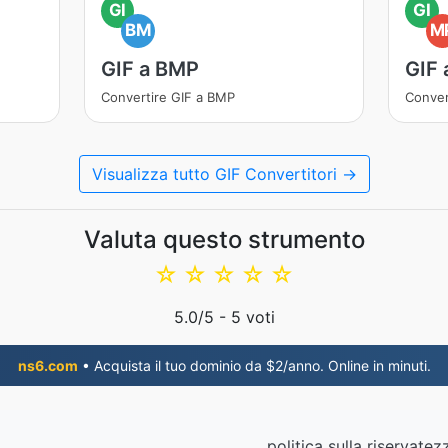
GI
GI
BM
M
GIF a BMP
GIF
Convertire GIF a BMP
Conver
Visualizza tutto GIF Convertitori →
Valuta questo strumento
☆
☆
☆
☆
☆
5.0
/5 -
5
voti
ns6.com
• Acquista il tuo dominio da $2/anno. Online in minuti.
politica sulla riservatez