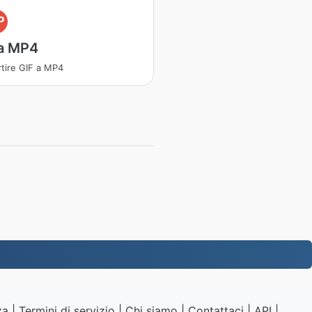
P
 a MP4
tire GIF a MP4
za
|
Termini di servizio
|
Chi siamo
|
Contattaci
|
API
|