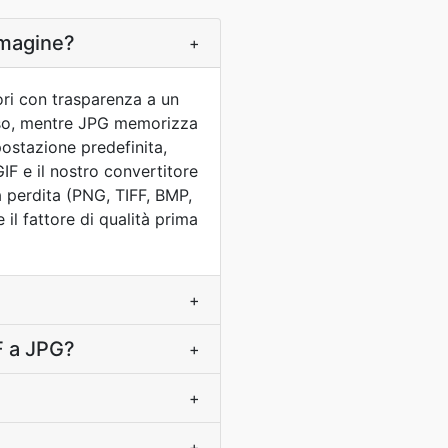
mmagine?
+
lori con trasparenza a un
 esso, mentre JPG memorizza
stazione predefinita,
IF e il nostro convertitore
a perdita (PNG, TIFF, BMP,
il fattore di qualità prima
+
F a JPG?
+
+
+