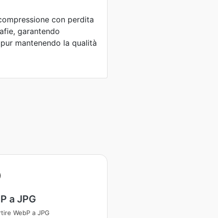
a compressione con perdita
rafie, garantendo
e pur mantenendo la qualità
P a JPG
tire WebP a JPG