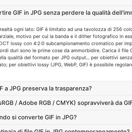
tire GIF in JPG senza perdere la qualità dell'i
 realtà ogni lato: GIF è limitato ad una tavolozza di 256 co
parziale, motivo per cui la banda e il dither fotografico in
 DCT lossy con 4:2:0 subcampionamento cromatico per impo
ordi duri sono le prime cose da ammorbidire. Carica il file G
ella qualità del formato per JPG output... per obiettivi senz
o; per obiettivi lossy (JPG, WebP, GIF) è possibile regolare 
F a JPG preserva la trasparenza?
e (sRGB / Adobe RGB / CMYK) sopravviverà da GI
ando si converte GIF in JPG?
tinaia di file GIF in JPG contemporaneamente?