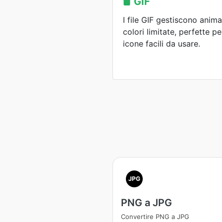
GIF
I file GIF gestiscono anim
colori limitate, perfette p
icone facili da usare.
JPG
PNG a JPG
Convertire PNG a JPG