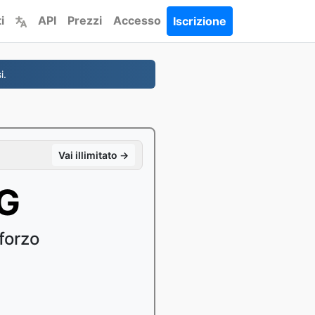
i
API
Prezzi
Accesso
Iscrizione
i.
Vai illimitato →
PG
forzo