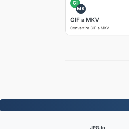
GI
MK
GIF a MKV
Convertire GIF a MKV
JPG.to