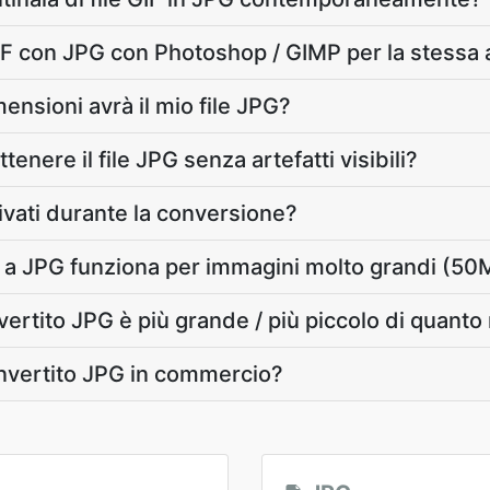
F con JPG con Photoshop / GIMP per la stessa a
ensioni avrà il mio file JPG?
enere il file JPG senza artefatti visibili?
rivati durante la conversione?
IF a JPG funziona per immagini molto grandi (5
nvertito JPG è più grande / più piccolo di quanto
convertito JPG in commercio?