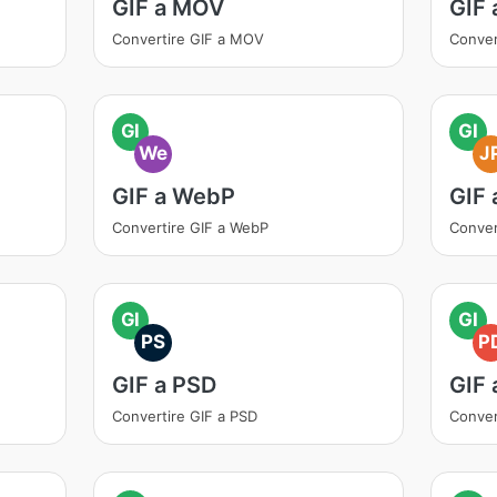
GIF a MOV
GIF
Convertire GIF a MOV
Conver
GI
GI
We
J
GIF a WebP
GIF 
Convertire GIF a WebP
Conver
GI
GI
PS
P
GIF a PSD
GIF 
Convertire GIF a PSD
Conver