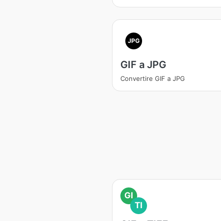
JPG
GIF a JPG
Convertire GIF a JPG
GI
TI