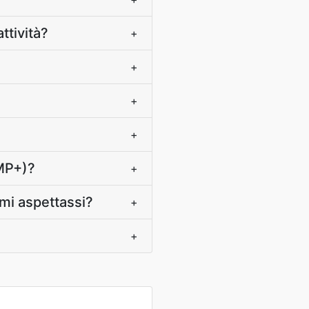
ttività?
+
+
+
+
0MP+)?
+
 mi aspettassi?
+
+