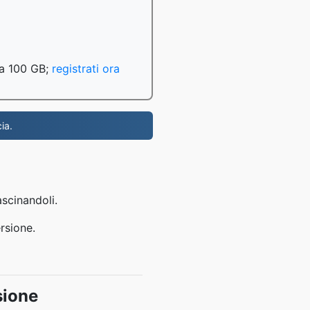
o a 100 GB;
registrati ora
ia.
ascinandoli.
rsione.
sione