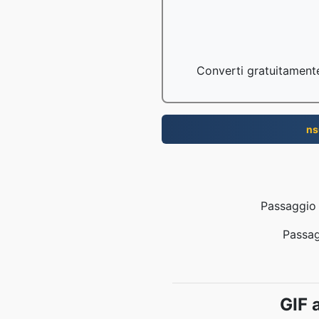
Converti gratuitamente 
ns
Passaggio 1
Passag
GIF 