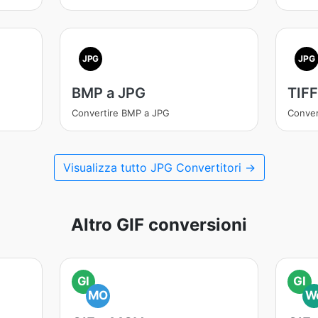
JPG
JPG
BMP a JPG
TIFF
Convertire BMP a JPG
Conver
Visualizza tutto JPG Convertitori →
Altro GIF conversioni
GI
GI
MO
W