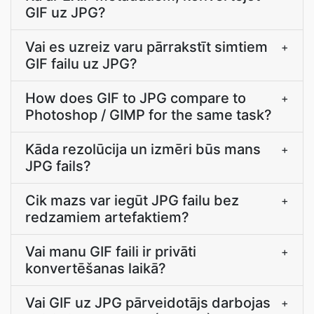
GIF uz JPG?
Vai es uzreiz varu pārrakstīt simtiem
+
GIF failu uz JPG?
How does GIF to JPG compare to
+
Photoshop / GIMP for the same task?
Kāda rezolūcija un izmēri būs mans
+
JPG fails?
Cik mazs var iegūt JPG failu bez
+
redzamiem artefaktiem?
Vai manu GIF faili ir privāti
+
konvertēšanas laikā?
Vai GIF uz JPG pārveidotājs darbojas
+