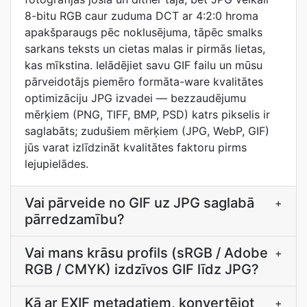
8-bitu RGB caur zuduma DCT ar 4:2:0 hroma
apakšparaugs pēc noklusējuma, tāpēc smalks
sarkans teksts un cietas malas ir pirmās lietas,
kas mīkstina. Ielādējiet savu GIF failu un mūsu
pārveidotājs piemēro formāta-ware kvalitātes
optimizāciju JPG izvadei — bezzaudējumu
mērķiem (PNG, TIFF, BMP, PSD) katrs pikselis ir
saglabāts; zudušiem mērķiem (JPG, WebP, GIF)
jūs varat izlīdzināt kvalitātes faktoru pirms
lejupielādes.
Vai pārveide no GIF uz JPG saglabā
+
pārredzamību?
Vai mans krāsu profils (sRGB / Adobe
+
RGB / CMYK) izdzīvos GIF līdz JPG?
Kā ar EXIF metadatiem, konvertējot
+