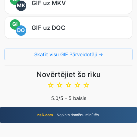
GIF uz MKV
MK
GI
GIF uz DOC
DO
Skatīt visu GIF Pārveidotāji →
Novērtējiet šo rīku
☆
☆
☆
☆
☆
5.0
/5 -
5
balsis
ns6.com
- Nopirks domēnu minūtēs.