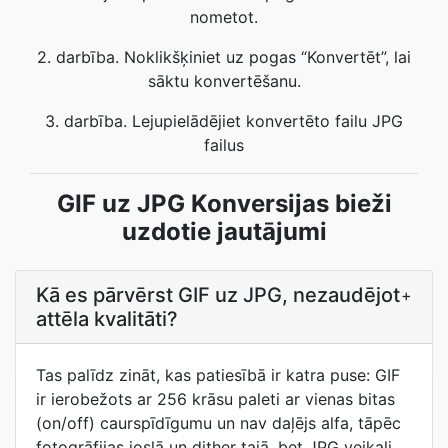
nometot.
2. darbība. Noklikšķiniet uz pogas “Konvertēt”, lai
sāktu konvertēšanu.
3. darbība. Lejupielādējiet konvertēto failu JPG
failus
GIF uz JPG Konversijas bieži
uzdotie jautājumi
Kā es pārvērst GIF uz JPG, nezaudējot
+
attēla kvalitāti?
Tas palīdz zināt, kas patiesībā ir katra puse: GIF
ir ierobežots ar 256 krāsu paleti ar vienas bitas
(on/off) caurspīdīgumu un nav daļējs alfa, tāpēc
fotogrāfijas joslā un dither tajā, bet JPG veikali