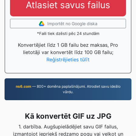
Atlasiet savus failus
Importēt no Google diska
*Faili tiek dzēsti pēc 24 stundām
Konvertējiet līdz 1 GB failu bez maksas, Pro
lietotāji var konvertēt līdz 100 GB failu;
Reģistrējieties tūlīt
ns6.com
— 800+ domēna paplašinājumi. Atrodiet savu ideālo
vārdu.
Kā konvertēt GIF uz JPG
1. darbība. Augšupielādējiet savu GIF failus,
izmantojot iepriekš redzamo pogu vai velkot un