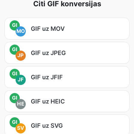
Citi GIF konversijas
GI
GIF uz MOV
MO
GI
GIF uz JPEG
JP
GI
GIF uz JFIF
JF
GI
GIF uz HEIC
HE
GI
GIF uz SVG
SV