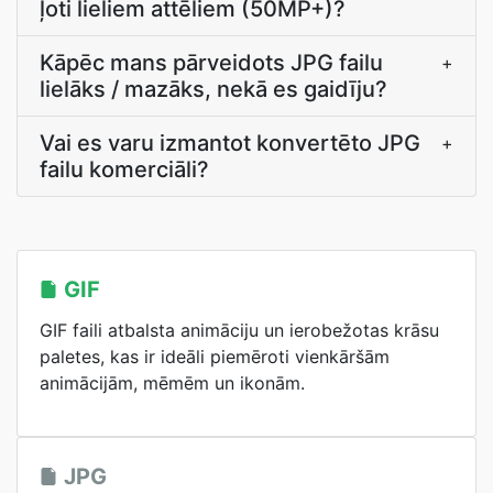
ļoti lieliem attēliem (50MP+)?
Kāpēc mans pārveidots JPG failu
+
lielāks / mazāks, nekā es gaidīju?
Vai es varu izmantot konvertēto JPG
+
failu komerciāli?
GIF
GIF faili atbalsta animāciju un ierobežotas krāsu
paletes, kas ir ideāli piemēroti vienkāršām
animācijām, mēmēm un ikonām.
JPG