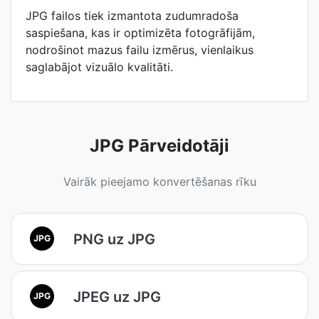
JPG failos tiek izmantota zudumradoša
saspiešana, kas ir optimizēta fotogrāfijām,
nodrošinot mazus failu izmērus, vienlaikus
saglabājot vizuālo kvalitāti.
JPG Pārveidotāji
Vairāk pieejamo konvertēšanas rīku
PNG uz JPG
JPG
JPEG uz JPG
JPG