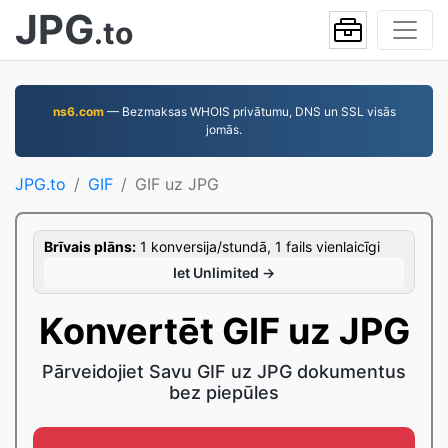
JPG
.to
ns6.com
— Bezmaksas WHOIS privātumu, DNS un SSL visās
jomās.
JPG.to
GIF
GIF uz JPG
Brīvais plāns:
1 konversija/stundā, 1 fails vienlaicīgi
Iet Unlimited →
Konvertēt GIF uz JPG
Pārveidojiet Savu GIF uz JPG dokumentus
bez piepūles