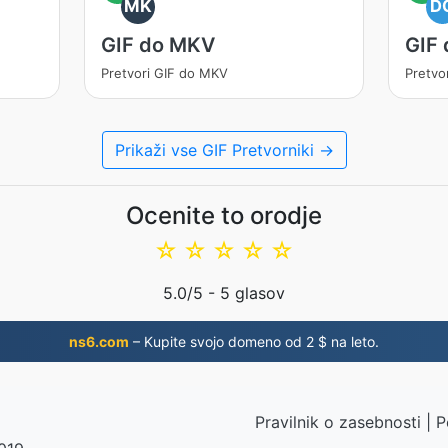
MK
D
GIF do MKV
GIF
Pretvori GIF do MKV
Pretvo
Prikaži vse GIF Pretvorniki →
Ocenite to orodje
☆
☆
☆
☆
☆
5.0
/5 -
5
glasov
ns6.com
– Kupite svojo domeno od 2 $ na leto.
Pravilnik o zasebnosti
|
P