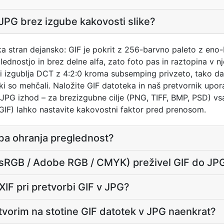
 JPG brez izgube kakovosti slike?
ka stran dejansko: GIF je pokrit z 256-barvno paleto z eno-
lednostjo in brez delne alfa, zato foto pas in raztopina v 
i izgublja DCT z 4:2:0 kroma subsemping privzeto, tako da 
, ki so mehčali. Naložite GIF datoteka in naš pretvornik up
JPG izhod – za brezizgubne cilje (PNG, TIFF, BMP, PSD) vsa
 GIF) lahko nastavite kakovostni faktor pred prenosom.
rba ohranja preglednost?
 (sRGB / Adobe RGB / CMYK) preživel GIF do JP
XIF pri pretvorbi GIF v JPG?
etvorim na stotine GIF datotek v JPG naenkrat?