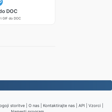
O
 do DOC
ri GIF do DOC
ogoji storitve
|
O nas
|
Kontaktirajte nas
|
API
|
Vzorci
|
Namesti program