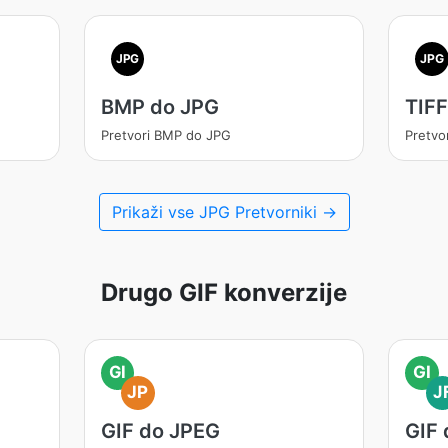
JPG
JPG
BMP do JPG
TIFF
Pretvori BMP do JPG
Pretvo
Prikaži vse JPG Pretvorniki →
Drugo GIF konverzije
GI
GI
JP
J
GIF do JPEG
GIF 