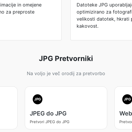
imacije in omejene
Datoteke JPG uporabljajo
lno za preproste
optimizirano za fotograf
velikosti datotek, hkrati
kakovost.
JPG Pretvorniki
Na voljo je več orodij za pretvorbo
JPG
JPG
JPEG do JPG
Web
Pretvori JPEG do JPG
Pretvo