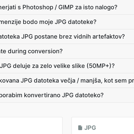
erjati s Photoshop / GIMP za isto nalogo?
 dimenzije bodo moje JPG datoteke?
toteka JPG postane brez vidnih artefaktov?
vate during conversion?
 JPG deluje za zelo velike slike (50MP+)?
ikovana JPG datoteka večja / manjša, kot sem p
porabim konvertirano JPG datoteko?
JPG