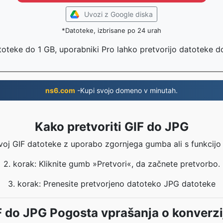
Uvozi z Google diska
*Datoteke, izbrisane po 24 urah
toteke do 1 GB, uporabniki Pro lahko pretvorijo datoteke 
ns6.com
-Kupi svojo domeno v minutah.
Kako pretvoriti GIF do JPG
svoj GIF datoteke z uporabo zgornjega gumba ali s funkcijo 
2. korak: Kliknite gumb »Pretvori«, da začnete pretvorbo.
3. korak: Prenesite pretvorjeno datoteko JPG datoteke
F do JPG Pogosta vprašanja o konverzi