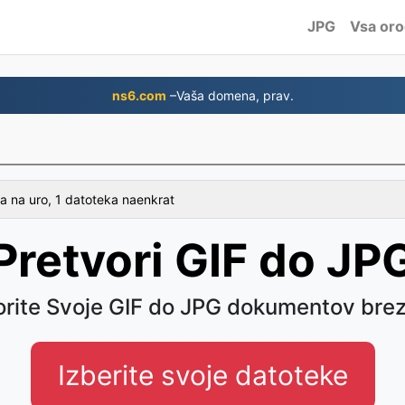
JPG
Vsa oro
ns6.com
–Vaša domena, prav.
a na uro, 1 datoteka naenkrat
Pretvori GIF do JP
orite Svoje GIF do JPG dokumentov brez
Izberite svoje datoteke