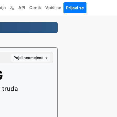
dja
API
Cenik
Vpiši se
Prijavi se
Pojdi neomejeno →
G
 truda