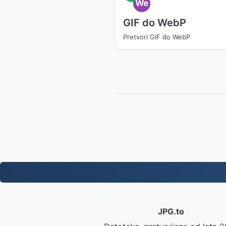
We
GIF do WebP
Pretvori GIF do WebP
JPG.to