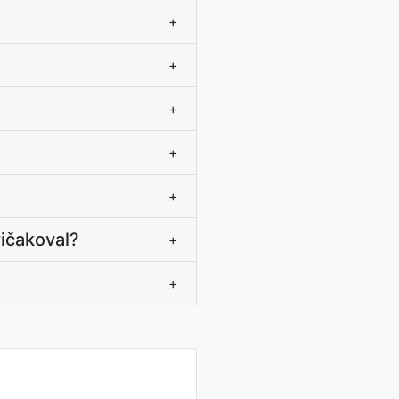
+
+
+
+
+
ričakoval?
+
+