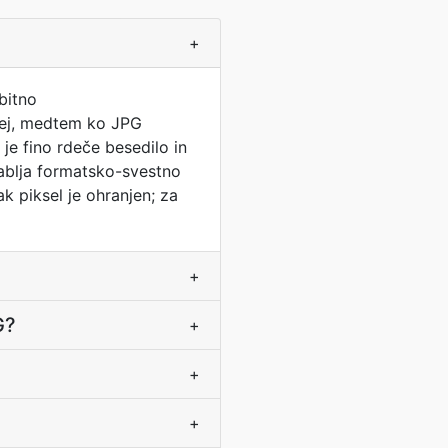
+
bitno
njej, medtem ko JPG
je fino rdeče besedilo in
orablja formatsko-svestno
k piksel je ohranjen; za
+
G?
+
+
+