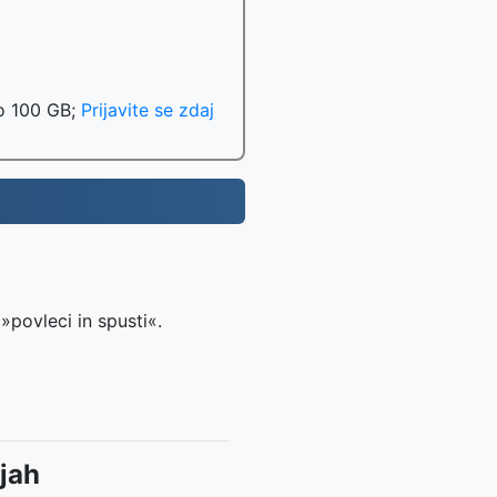
do 100 GB;
Prijavite se zdaj
»povleci in spusti«.
jah