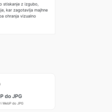
 stiskanje z izgubo,
ije, kar zagotavlja majhne
 pa ohranja vizualno
P do JPG
ri WebP do JPG