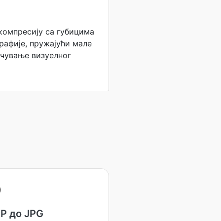
компресију са губицима
рафије, пружајући мале
очување визуелног
P до JPG