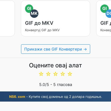
GI
GI
MK
D
GIF до MKV
GIF
Конвертуј GIF до MKV
Конвер
Прикажи све GIF Конвертери →
Оцените овај алат
☆
☆
☆
☆
☆
5.0
/5 -
5
гласова
NS6. com
- Купите свој домење од 2 долара годишње.