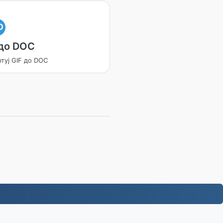
O
 до DOC
туј GIF до DOC