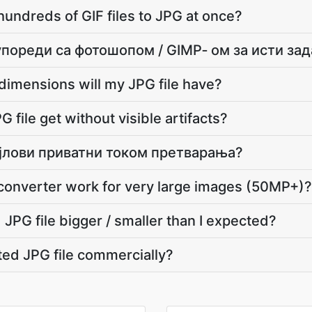
hundreds of GIF files to JPG at once?
упореди са фотошопом / GIMP‐ ом за исти зад
dimensions will my JPG file have?
 file get without visible artifacts?
фајлови приватни током претварања?
converter work for very large images (50MP+)?
JPG file bigger / smaller than I expected?
ted JPG file commercially?