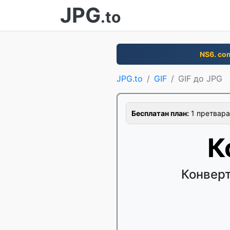
JPG
.to
NS6. co
JPG.to
GIF
GIF до JPG
Бесплатан план:
1 претвара
К
Конверт