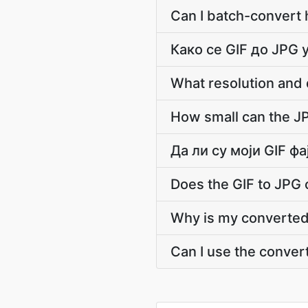
Can I batch-convert 
Како се GIF до JPG 
What resolution and 
How small can the JPG
Да ли су моји GIF 
Does the GIF to JPG 
Why is my converted 
Can I use the conver