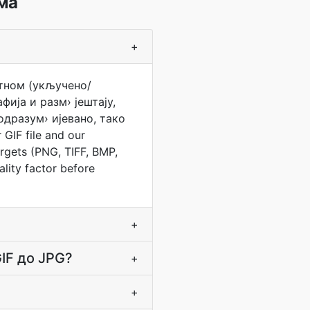
ма
+
битном (укључено/
ија и разм› јештају,
одразум› ијевано, тако
IF file and our
argets (PNG, TIFF, BMP,
ality factor before
+
IF до JPG?
+
+