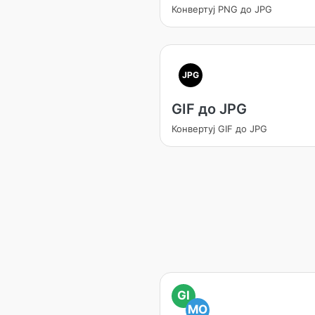
Конвертуј PNG до JPG
JPG
GIF до JPG
Конвертуј GIF до JPG
GI
MO