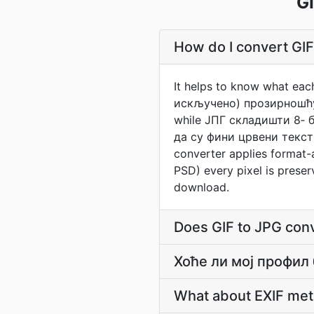
G
How do I convert GIF
It helps to know what eac
искључено) прозирношћу 
while ЈПГ складишти 8‐ 
да су фини црвени текст 
converter applies format-
PSD) every pixel is preser
download.
Does GIF to JPG con
Хоће ли мој профил
What about EXIF met