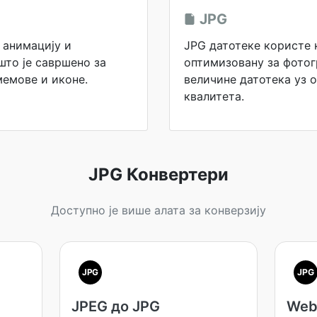
JPG
 анимацију и
JPG датотеке користе 
што је савршено за
оптимизовану за фотог
мемове и иконе.
величине датотека уз 
квалитета.
JPG Конвертери
Доступно је више алата за конверзију
JPG
JPG
JPEG до JPG
Web