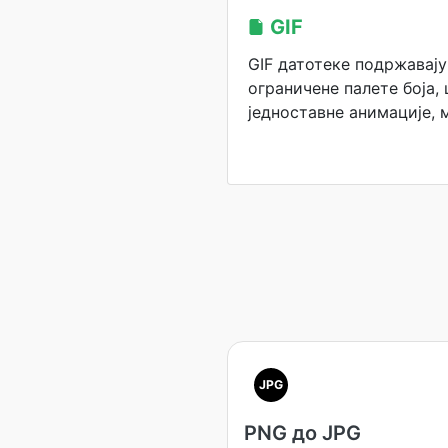
GIF
GIF датотеке подржавају
ограничене палете боја, 
једноставне анимације, 
JPG
PNG до JPG