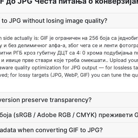
IF до JPG Честа питања о конверзија
 to JPG without losing image quality?
h side actually is: GIF је ограничен на 256 боја са једно
и без делимичног алфа-а, због чега се и ленти фотограф
битни РГБ кроз губитну ДЦТ са 4: 0 хрома подубијања п
и ивице прве ствари које треба омекшати.. Upload your G
aware quality optimization for JPG output — for lossless t
ved; for lossy targets (JPG, WebP, GIF) you can tune the qu
version preserve transparency?
 боја (sRGB / Adobe RGB / CMYK) преживети G
adata when converting GIF to JPG?