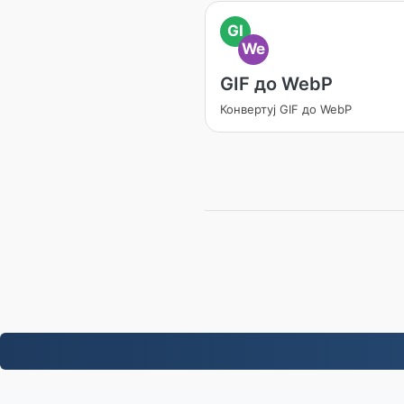
GI
We
GIF до WebP
Конвертуј GIF до WebP