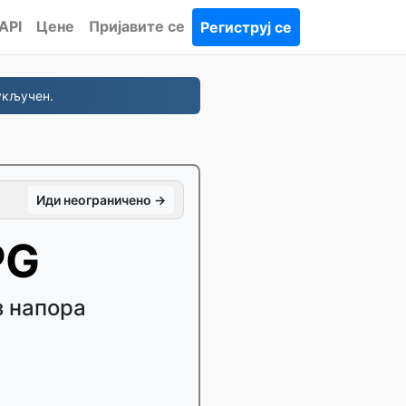
API
Цене
Пријавите се
Региструј се
укључен.
Иди неограничено →
PG
з напора