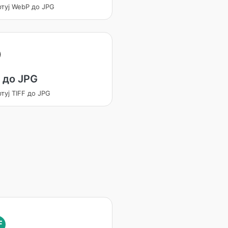
ртуј WebP до JPG
 до JPG
туј TIFF до JPG
F