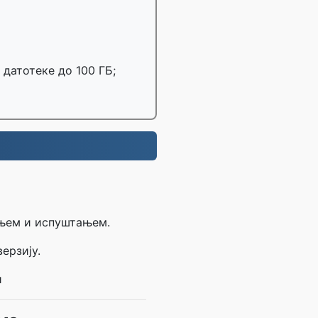
 датотеке до 100 ГБ;
ењем и испуштањем.
ерзију.
и