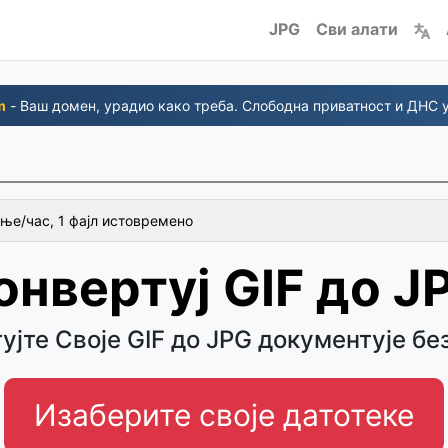
JPG
Сви алати
m
- Ваш домен, урадио како треба. Слободна приватност и ДНС 
ње/час, 1 фајл истовремено
онвертуј GIF до J
ујте Своје GIF до JPG документује бе
Изаберите своје датотеке