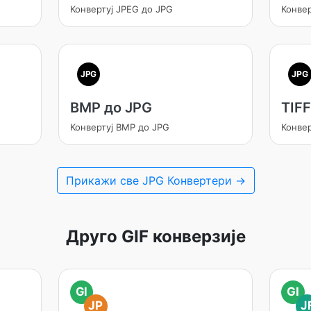
Конвертуј JPEG до JPG
Конве
JPG
JPG
BMP до JPG
TIFF
Конвертуј BMP до JPG
Конвер
Прикажи све JPG Конвертери →
Друго GIF конверзије
GI
GI
JP
J