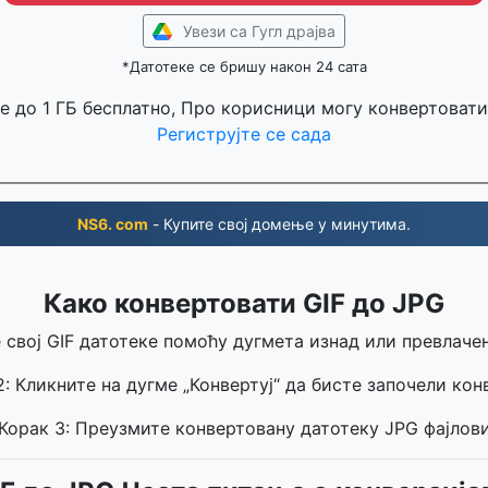
Увези са Гугл драјва
*Датотеке се бришу након 24 сата
е до 1 ГБ бесплатно, Про корисници могу конвертовати
Региструјте се сада
NS6. com
- Купите свој домење у минутима.
Како конвертовати GIF до JPG
е свој GIF датотеке помоћу дугмета изнад или превлач
2: Кликните на дугме „Конвертуј“ да бисте започели конв
Корак 3: Преузмите конвертовану датотеку JPG фајлов