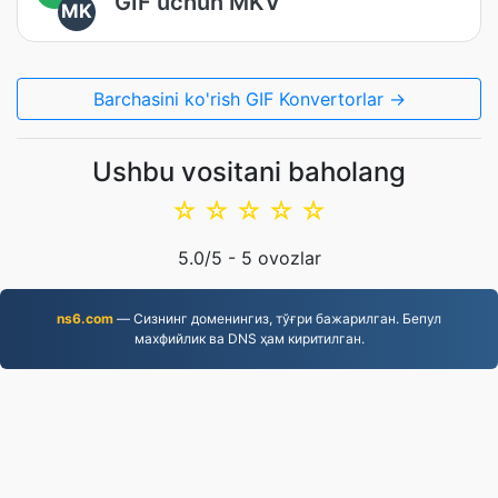
GIF uchun MKV
MK
Barchasini ko'rish GIF Konvertorlar →
Ushbu vositani baholang
☆
☆
☆
☆
☆
5.0
/5 -
5
ovozlar
ns6.com
— Сизнинг доменингиз, тўғри бажарилган. Бепул
махфийлик ва DNS ҳам киритилган.