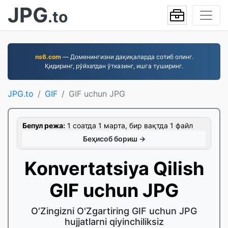
JPG
.to
ns6.com
— Доменингизни дақиқаларда сотиб олинг.
Қидиринг, рўйхатдан ўтказинг, ишга туширинг.
JPG.to
GIF
GIF uchun JPG
Бепул режа:
1 соатда 1 марта, бир вақтда 1 файл
Беҳисоб бориш →
Konvertatsiya Qilish
GIF uchun JPG
O'Zingizni O'Zgartiring GIF uchun JPG
hujjatlarni qiyinchiliksiz