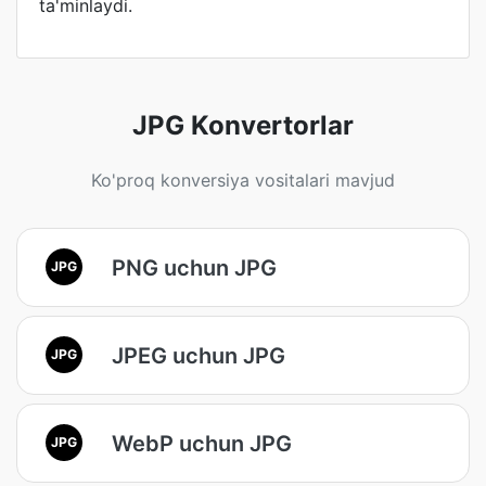
ta'minlaydi.
JPG Konvertorlar
Ko'proq konversiya vositalari mavjud
PNG uchun JPG
JPG
JPEG uchun JPG
JPG
WebP uchun JPG
JPG