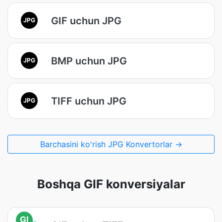
GIF uchun JPG
JPG
BMP uchun JPG
JPG
TIFF uchun JPG
JPG
Barchasini ko'rish JPG Konvertorlar →
Boshqa GIF konversiyalar
GI