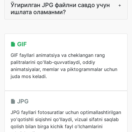
Ўгирилган JPG файлни савдо учун
+
ишлата оламанми?
GIF
GIF fayllari animatsiya va cheklangan rang
palitralarini qo'llab-quvvatlaydi, oddiy
animatsiyalar, memlar va piktogrammalar uchun
juda mos keladi.
JPG
JPG fayllari fotosuratlar uchun optimallashtirilgan
yo'qotishli siqishni qo'llaydi, vizual sifatni saqlab
qolish bilan birga kichik fayl o'lchamlarini