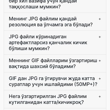
бир хил вазифа учун қандай
таққослаши мумкин?
Менинг JPG файлим қандай
+
резолюция ва ўлчамга эга бўлади?
JPG файли кўринадиган
+
артефактларсиз қанчалик кичик
бўлиши мумкин?
Меннинг GIF файлларим ўзгартириш
+
вақтида шахсий бўладими?
GIF дан JPG га ўгирувчи жуда катта
+
суратлар учун ишлайдими (50MP+)?
Нега ўзгартирилган JPG файлим
+
кутилганидан катта/кичикроқ?