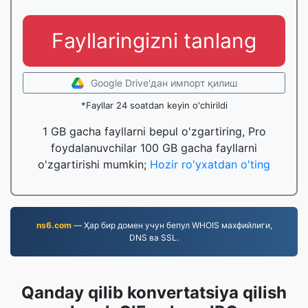
Fayllaringizni tanlang
Google Drive'дан импорт қилиш
*Fayllar 24 soatdan keyin o'chirildi
1 GB gacha fayllarni bepul o'zgartiring, Pro
foydalanuvchilar 100 GB gacha fayllarni
o'zgartirishi mumkin;
Hozir ro'yxatdan o'ting
ns6.com
— Ҳар бир домен учун бепул WHOIS махфийлиги,
DNS ва SSL.
Qanday qilib konvertatsiya qilish