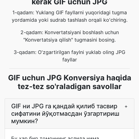
kerak GIF uchun JPG
1-qadam: Yuklang GIF fayllarni yuqoridagi tugma
yordamida yoki sudrab tashlash orqali ko'chiring.
2-qadam: Konvertatsiyani boshlash uchun
"Konvertatsiya qilish" tugmasini bosing.
3-qadam: O'zgartirilgan faylni yuklab oling JPG
fayllar
GIF uchun JPG Konversiya haqida
tez-tez so'raladigan savollar
GIF ни JPG га қандай қилиб тасвир
+
сифатини йўқотмасдан ўзгартириш
мумкин?
Бу ҳар бир томоннинг аслида нима