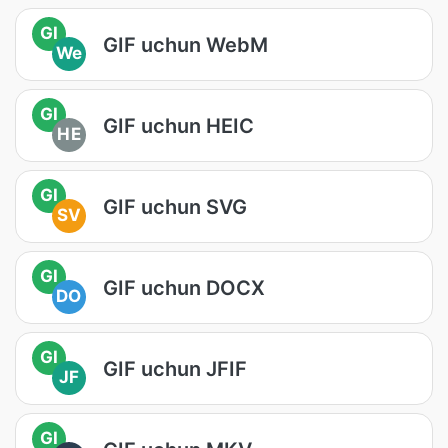
GI
GIF uchun WebM
We
GI
GIF uchun HEIC
HE
GI
GIF uchun SVG
SV
GI
GIF uchun DOCX
DO
GI
GIF uchun JFIF
JF
GI