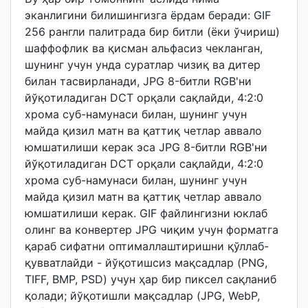
эканлигини билишингизга ёрдам беради: GIF
256 рангли палитрада бир битли (ёки ўчириш)
шаффофлик ва қисман альфасиз чекланган,
шунинг учун унда суратлар чизиқ ва дитер
билан тасвирланади, JPG 8-битли RGB'ни
йўқотиладиган DCT орқали сақлайди, 4:2:0
хрома суб-намунаси билан, шунинг учун
майда қизил матн ва қаттиқ четлар аввало
юмшатилиши керак эса JPG 8-битли RGB'ни
йўқотиладиган DCT орқали сақлайди, 4:2:0
хрома суб-намунаси билан, шунинг учун
майда қизил матн ва қаттиқ четлар аввало
юмшатилиши керак. GIF файлингизни юклаб
олинг ва конвертер JPG чиқим учун форматга
қараб сифатни оптималлаштиришни қўллаб-
қувватлайди - йўқотишсиз мақсадлар (PNG,
TIFF, BMP, PSD) учун ҳар бир пиксел сақланиб
қолади; йўқотишли мақсадлар (JPG, WebP,