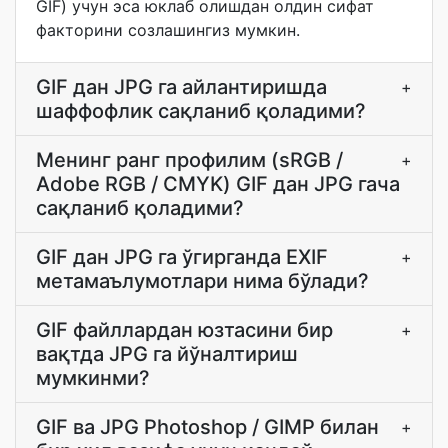
GIF) учун эса юклаб олишдан олдин сифат
факторини созлашингиз мумкин.
GIF дан JPG га айлантиришда
+
шаффофлик сақланиб қоладими?
Менинг ранг профилим (sRGB /
+
Adobe RGB / CMYK) GIF дан JPG гача
сақланиб қоладими?
GIF дан JPG га ўгирганда EXIF
+
метамаълумотлари нима бўлади?
GIF файллардан юзтасини бир
+
вақтда JPG га йўналтириш
мумкинми?
GIF ва JPG Photoshop / GIMP билан
+