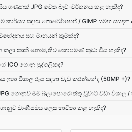
ිය ගණනක් JPG වෙත බැච්-වර්තනය කළ හැකිද?
 එකම කාර්යය සඳහා ෆොටෝෂොප් / GIMP සමඟ සසඳන
විභේදනය සහ මානයන් කුමක්ද?
න කලා කෘති නොමැතිව කොපමණ කුඩා විය හැකිද?
ගේ ICO ගොනු පුද්ගලිකද?
කය ඉතා විශාල රූප සඳහා වැඩ කරන්නේද (50MP +)?
PG ගොනුව මම බලාපොරොත්තු වූවාට වඩා විශාල / 
ොනුව වාණිජමය ලෙස භාවිතා කළ හැකිද?