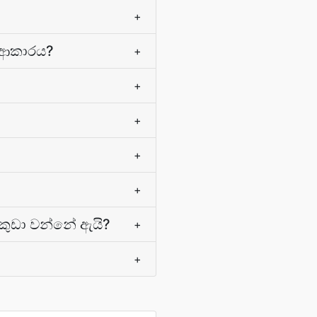
+
 ආකාරය?
+
+
+
+
+
කුඩා වන්නේ ඇයි?
+
+