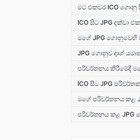
මට එකවර ICO ගොනු ස
ICO සිට JPG දක්වා
මගේ JPG ගොනුවෙහි 
JPG ගොනුව දෘශ් යමා
පරිවර්තනය කිරීමේදී ම
ICO සිට JPG පරිවර්ත
මගේ පරිවර්තනය කළ J
පරිවර්තනය කළ JPG ග