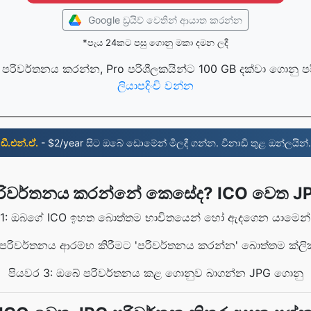
Google ඩ්‍රයිව් වෙතින් ආයාත කරන්න
*පැය 24කට පසු ගොනු මකා දමන ලදී
පරිවර්තනය කරන්න, Pro පරිශීලකයින්ට 100 GB දක්වා ගොනු 
ලියාපදිංචි වන්න
ඩී.එන්.ඒ.
- $2/year සිට ඔබේ ඩොමේන් මිලදී ගන්න. විනාඩි තුළ ඔන්ලයින්.
රිවර්තනය කරන්නේ කෙසේද? ICO වෙත J
 1: ඔබගේ ICO ඉහත බොත්තම භාවිතයෙන් හෝ ඇදගෙන යාමෙන්
 පරිවර්තනය ආරම්භ කිරීමට 'පරිවර්තනය කරන්න' බොත්තම ක්ලි
පියවර 3: ඔබේ පරිවර්තනය කළ ගොනුව බාගන්න JPG ගොනු