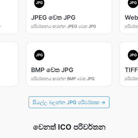
JPG
JPG
JPEG වෙත JPG
Web
G
පරිවර්තනය කරන්න JPEG වෙත JPG
පරිවර
JPG
JPG
BMP වෙත JPG
TIF
පරිවර්තනය කරන්න BMP වෙත JPG
පරිවර
සියල්ල බලන්න JPG පරිවර්තක →
වෙනත් ICO පරිවර්තන