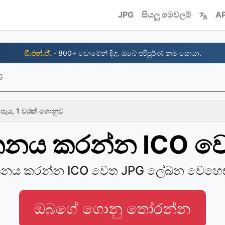
JPG
සියලු මෙවලම්
AP
ඩී.එන්.ඒ.
- 800+ ඩොමේන් දිගු. ඔබේ පරිපූර්ණ නම සොයා.
G
 පැය, 1 වරක් ගොනුව
්තනය කරන්න ICO ව
්තනය කරන්න ICO වෙත JPG ලේඛන වෙහෙ
ඔබගේ ගොනු තෝරන්න