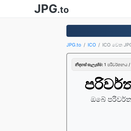
JPG
.to
JPG.to
ICO
ICO වෙත JP
නිදහස් සැලැස්ම:
1 පරිවර්තනය /
පරිවර
ඔබේ පරිවර