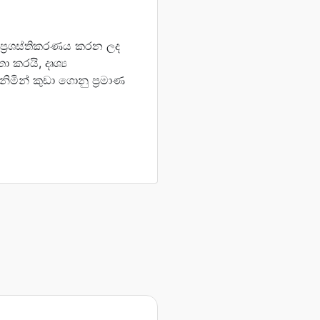
ප්‍රශස්තිකරණය කරන ලද
 කරයි, දෘශ්‍ය
මින් කුඩා ගොනු ප්‍රමාණ