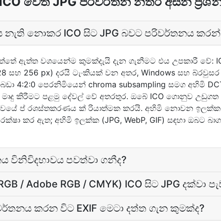
ICO වෙත JPG පරිවර්තන නිතර අසන ප්‍රශ්
ාවය නැති නොකර ICO සිට JPG බවට පරිවර්තනය කර
්තේ ඇත්ත වශයෙන්ම කුමක්දැයි දැන ගැනීමට එය උපකාරී වේ: IC
, 128 සහ 256 px) දරයි ටැංකියක් වන අතර, Windows සහ බ්රවුස
බඩා 4:2:0 පෙරනිමියෙන් chroma subsampling සමග අහිමි DCT
 මෘදු කිරීමට පළමු දේවල් වේ අතරතුර. ඔබේ ICO ගොනුව උඩුග
්වයේ ප් රශස්තකරණය ක් රියාත්මක කරයි. අහිමි නොවන ඉලක්ක 
ආරක්ෂා කර ඇත; අහිමි ඉලක්ක (JPG, WebP, GIF) සඳහා ඔබට බා
ය විනිවිදභාවය පවත්වා ගනීද?
GB / Adobe RGB / CMYK) ICO සිට JPG දක්වා පැ
වර්තනය කරන විට EXIF මෙටා දත්ත ගැන කුමක්ද?