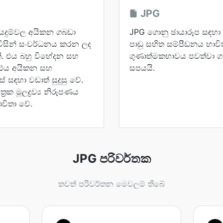
JPG
යෙදුම්වල අයිකන ගබඩා
JPG ගොනු ඡායාරූප සඳහා 
 විසින් සංවර්ධනය කරන ලද
පාඩු සහිත සම්පීඩනය භාවිතා
කි. එය බහු විභේදන සහ
ගුණාත්මකභාවය පවත්වා ගනි
, එය අයිකන සහ
සපයයි.
ස් සඳහා වඩාත් සුදුසු වේ.
රක මූලද්‍රව්‍ය නිරූපණය
විතා වේ.
JPG පරිවර්තක
තවත් පරිවර්තන මෙවලම් තිබේ