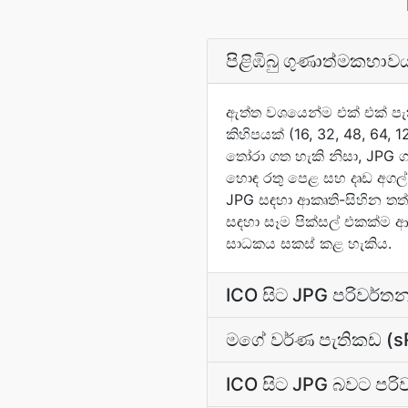
පිළිඹිබු ගුණාත්මකභ
ඇත්ත වශයෙන්ම එක් එක් පැත
කිහිපයක් (16, 32, 48, 64
තෝරා ගත හැකි නිසා, JPG ග
හොඳ රතු පෙළ සහ දෘඩ අගල්
JPG සඳහා ආකෘති-සිහින තත
සඳහා සෑම පික්සල් එකක්ම 
සාධකය සකස් කළ හැකිය.
ICO සිට JPG පරිවර්තන
මගේ වර්ණ පැතිකඩ (sR
ICO සිට JPG බවට පරි