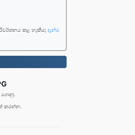
පරිවර්තනය කළ හැකිය;
දැන්ම
PG
 ගොනු.
ක් කරන්න.