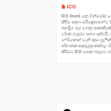
ICO
ICO (Icon) යනු වින්ඩෝස් 
කිරීම සඳහා මයික්‍රොසොෆ්ට්
ජනප්‍රිය රූප ගොනු ආකෘතිය
වර්ණ ගැඹුරට සහය දක්වයි
ෆේවිකොන් වැනි කුඩා ග්‍රැෆික්
පරිගණක අතුරුමුහුණත්වල චිත්‍
කිරීමට ICO ගොනු බහුලව භා