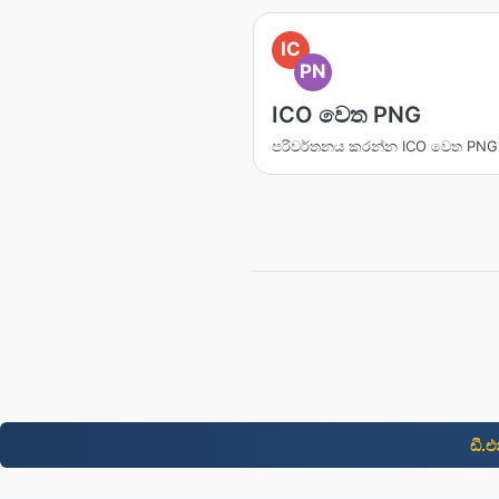
IC
PN
ICO වෙත PNG
පරිවර්තනය කරන්න ICO වෙත PNG
ඩී.එ