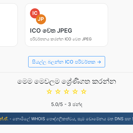
IC
JP
ICO වෙත JPEG
පරිවර්තනය කරන්න ICO වෙත JPEG
සියල්ල බලන්න ICO පරිවර්තක →
මෙම මෙවලම ශ්‍රේණිගත කරන්න
☆
☆
☆
☆
☆
5.0
/5 -
3
ඡන්ද
න්.ඒ.
- නොමිලේ WHOIS පෞද්ගලිකත්වය, සෑම ඩොමේනය මත DNS සහ 