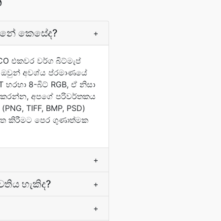
න
න්නේ කෙසේද?
+
O එකවර වර්ග බිට්මැප්
ර ඔවුන් අවශ්ය ප්රමාණයේ
 හරහා 8-බිට් RGB, ඒ නිසා
ත කරන්න, අපගේ පරිවර්තකය
(PNG, TIFF, BMP, PSD)
ගත කිරීමට පෙර ගුණාත්මක
+
වතිය හැකිද?
+
+