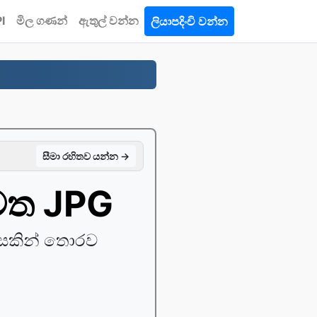
I
මිල ගණන්
ඇතුල් වන්න
ලියාපදිංචි වන්න
සීමා රහිතව යන්න →
ෙත JPG
සකින් තොරව