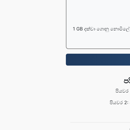
1 GB දක්වා ගොනු නොමිලේ 
ප
පියවර
පියවර 2: