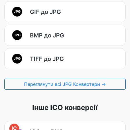
GIF до JPG
JPG
BMP до JPG
JPG
TIFF до JPG
JPG
Переглянути всі JPG Конвертери →
Інше ICO конверсії
IC