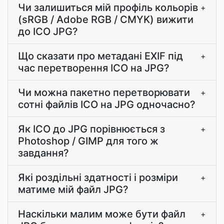
Чи залишиться мій профіль кольорів
+
(sRGB / Adobe RGB / CMYK) вижити
до ICO JPG?
Що сказати про метадані EXIF під
+
час перетворення ICO на JPG?
Чи можна пакетно перетворювати
+
сотні файлів ICO на JPG одночасно?
Як ICO до JPG порівнюється з
+
Photoshop / GIMP для того ж
завдання?
Які роздільні здатності і розміри
+
матиме мій файл JPG?
Наскільки малим може бути файл
+