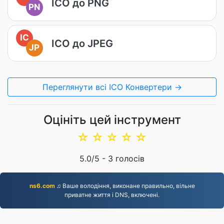
ICO до PNG
PN
IC
ICO до JPEG
JP
Переглянути всі ICO Конвертери →
Оцініть цей інструмент
☆
☆
☆
☆
☆
5.0
/5 -
3
голосів
ns6.com
♫ Ваше володіння, виконане правильно, вільне
приватне життя і DNS, включені.