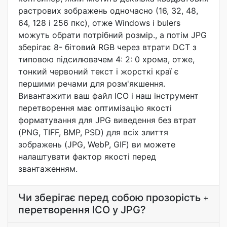
растрових зображень одночасно (16, 32, 48,
64, 128 і 256 пкс), отже Windows і bulers
можуть обрати потрібний розмір., а потім JPG
зберігає 8- бітовий RGB через втрати DCT з
типовою підсилювачем 4: 2: 0 хрома, отже,
тонкий червоний текст і жорсткі краї є
першими речами для розм'якшення.
Вивантажити ваш файл ICO і наш інструмент
перетворення має оптимізацію якості
форматування для JPG виведення без втрат
(PNG, TIFF, BMP, PSD) для всіх злиття
зображень (JPG, WebP, GIF) ви можете
налаштувати фактор якості перед
звантаженням.
Чи зберігає перед собою прозорість
+
перетворення ICO у JPG?