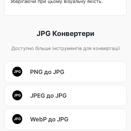
зберігаючи при цьому візуальну якість.
JPG Конвертери
Доступно більше інструментів для конвертації
PNG до JPG
JPG
JPEG до JPG
JPG
WebP до JPG
JPG