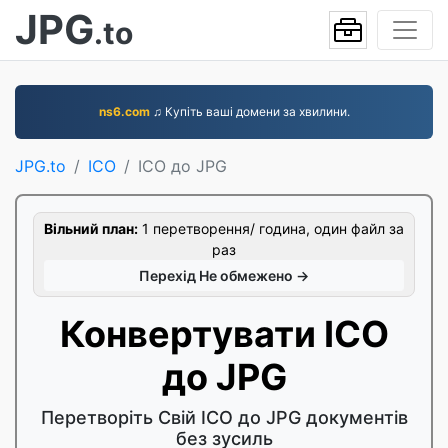
JPG
.to
ns6.com
♫ Купіть ваші домени за хвилини.
JPG.to
ICO
ICO до JPG
Вільний план:
1 перетворення/ година, один файл за
раз
Перехід Не обмежено →
Конвертувати ICO
до JPG
Перетворіть Свій ICO до JPG документів
без зусиль