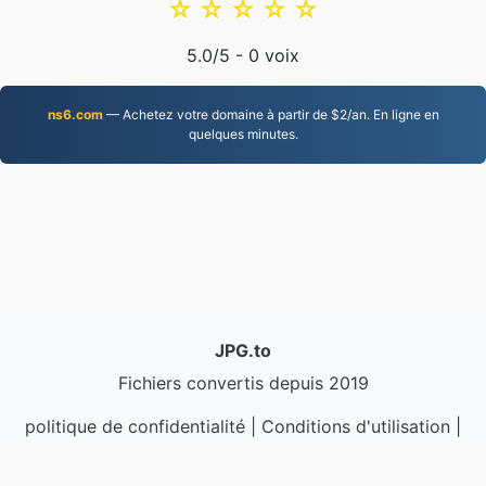
☆
☆
☆
☆
☆
5.0
/5 -
0
voix
ns6.com
— Achetez votre domaine à partir de $2/an. En ligne en
quelques minutes.
JPG.to
Fichiers convertis depuis 2019
politique de confidentialité
|
Conditions d'utilisation
|
À propos de nous
|
Contactez-nous
|
API
|
Échantillons
|
Installer l'application