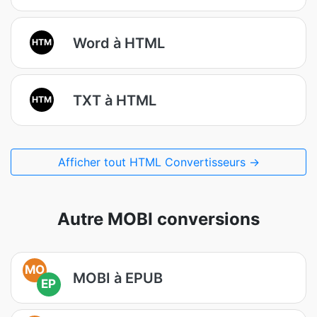
Word à HTML
HTM
TXT à HTML
HTM
Afficher tout HTML Convertisseurs →
Autre MOBI conversions
MO
MOBI à EPUB
EP