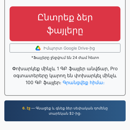
Ընտրեք ձեր
ֆայլերը
Իմպորտ Google Drive-ից
*Ֆայլերը ջնջվում են 24 ժամ հետո
Փոխարկեք մինչև 1 ԳԲ ֆայլեր անվճար, Pro
օգտատերերը կարող են փոխարկել մինչև
100 ԳԲ ֆայլեր։
Գրանցվեք հիմա։
6. էջ
— Գնացեք և գնեք ձեր սեփական դոմենը
տարեկան $2-ից։