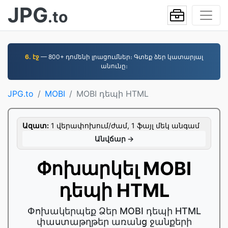
JPG
.to
6. էջ
— 800+ դոմենի լրացումներ։ Գտեք ձեր կատարյալ
անունը։
JPG.to
MOBI
MOBI դեպի HTML
Ազատ:
1 վերափոխում/ժամ, 1 ֆայլ մեկ անգամ
Անվճար →
Փոխարկել MOBI
դեպի HTML
Փոխակերպեք Ձեր MOBI դեպի HTML
փաստաթղթեր առանց ջանքերի