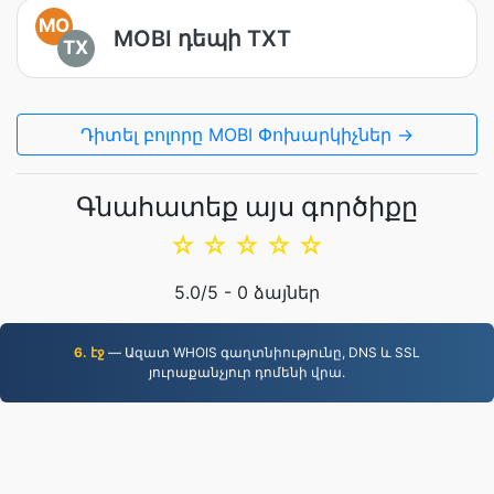
MO
MOBI դեպի TXT
TX
Դիտել բոլորը MOBI Փոխարկիչներ →
Գնահատեք այս գործիքը
☆
☆
☆
☆
☆
5.0
/5 -
0
ձայներ
6. էջ
— Ազատ WHOIS գաղտնիությունը, DNS և SSL
յուրաքանչյուր դոմենի վրա.