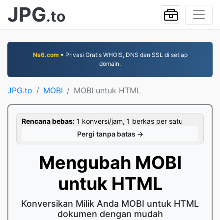
JPG
.to
Ns6.com
▪ Privasi Gratis WHOIS, DNS dan SSL di setiap
domain.
JPG.to
MOBI
MOBI untuk HTML
Rencana bebas:
1 konversi/jam, 1 berkas per satu
Pergi tanpa batas →
Mengubah MOBI
untuk HTML
Konversikan Milik Anda MOBI untuk HTML
dokumen dengan mudah