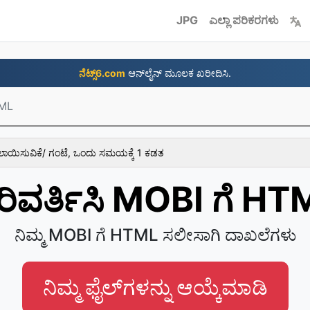
JPG
ಎಲ್ಲಾ ಪರಿಕರಗಳು
ನೆಟ್ಸ್6.com
ಆನ್‌ಲೈನ್‌ ಮೂಲಕ ಖರೀದಿಸಿ.
TML
ಯಿಸುವಿಕೆ/ ಗಂಟೆ, ಒಂದು ಸಮಯಕ್ಕೆ 1 ಕಡತ
ರಿವರ್ತಿಸಿ MOBI ಗೆ HT
ನಿಮ್ಮ MOBI ಗೆ HTML ಸಲೀಸಾಗಿ ದಾಖಲೆಗಳು
ನಿಮ್ಮ ಫೈಲ್‌ಗಳನ್ನು ಆಯ್ಕೆಮಾಡಿ