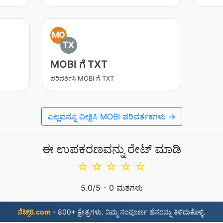
MO
TX
MOBI ಗೆ TXT
ಪರಿವರ್ತಿಸಿ MOBI ಗೆ TXT
ಎಲ್ಲವನ್ನೂ ವೀಕ್ಷಿಸಿ MOBI ಪರಿವರ್ತಕಗಳು →
ಈ ಉಪಕರಣವನ್ನು ರೇಟ್ ಮಾಡಿ
☆
☆
☆
☆
☆
5.0
/5 -
0
ಮತಗಳು
ನೆಟ್ಸ್6.com
- 800+ ಕ್ಷೇತ್ರಗಳು. ನಿಮ್ಮ ಸಂಪೂರ್ಣ ಹೆಸರನ್ನು ತಿಳಿದುಕೊಳ್ಳಿ.