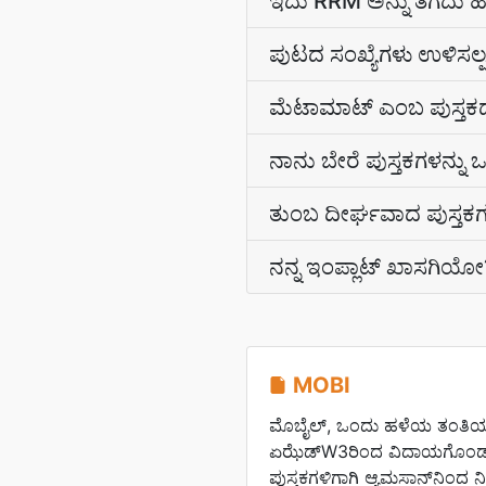
ಇದು RRM ಅನ್ನು ತೆಗೆದು 
ಪುಟದ ಸಂಖ್ಯೆಗಳು ಉಳಿಸಲ್
ಮೆಟಾಮಾಟ್‌ ಎಂಬ ಪುಸ್ತಕದ
ನಾನು ಬೇರೆ ಪುಸ್ತಕಗಳನ್ನ
ತುಂಬ ದೀರ್ಘವಾದ ಪುಸ್ತಕ
ನನ್ನ ಇಂಪ್ಲಾಟ್‌ ಖಾಸಗಿಯೋ
MOBI
ಮೊಬೈಲ್‌, ಒಂದು ಹಳೆಯ ತಂತಿಯಂತ್
ಏಝೆಡ್‌W3ರಿಂದ ವಿದಾಯಗೊಂಡು,
ಪುಸ್ತಕಗಳಿಗಾಗಿ ಆ್ಯಮಸಾನ್‌ನಿಂದ ನಿ