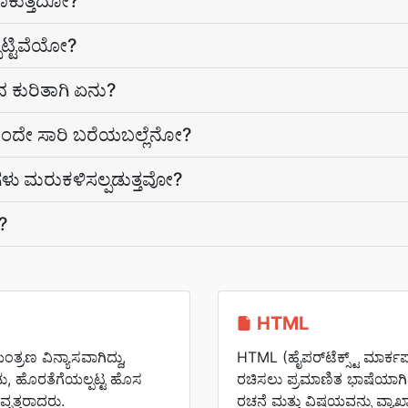
ಹಾಕುತ್ತದೋ?
ಪಟ್ಟಿವೆಯೋ?
 ಕುರಿತಾಗಿ ಏನು?
ು ಒಂದೇ ಸಾರಿ ಬರೆಯಬಲ್ಲೆನೋ?
ಗಳು ಮರುಕಳಿಸಲ್ಪಡುತ್ತವೋ?
?
HTML
ರಣ ವಿನ್ಯಾಸವಾಗಿದ್ದು,
HTML (ಹೈಪರ್‌ಟೆಕ್ಸ್ಟ್ ಮಾರ್ಕಪ
 ಹೊರತೆಗೆಯಲ್ಪಟ್ಟ ಹೊಸ
ರಚಿಸಲು ಪ್ರಮಾಣಿತ ಭಾಷೆಯಾಗಿ
ವೃತ್ತರಾದರು.
ರಚನೆ ಮತ್ತು ವಿಷಯವನ್ನು ವ್ಯಾಖ್