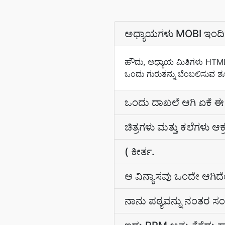
ಅಧ್ಯಾಯಗಳು MOBI ಇಂದ
ಹೌದು, ಅಧ್ಯಾಯ ಮಿತಿಗಳು HTML ನಲ
ಒಂದು ಗುರುತನ್ನು ಬೆಂಬಲಿಸುವ ಶೂ
ಒಂದು ದಾಖಲೆ ಆಗಿ ಏಕೆ ಈ
ಚಿತ್ರಗಳು ಮತ್ತು ಕಲೆಗಳು ಆ
( ಕೀರ್ತ.
ಆ ವಿನ್ಯಾಸವು ಒಂದೇ ಆಗಿ
ನಾನು ಪಠ್ಯವನ್ನು ನಂತರ ಸ