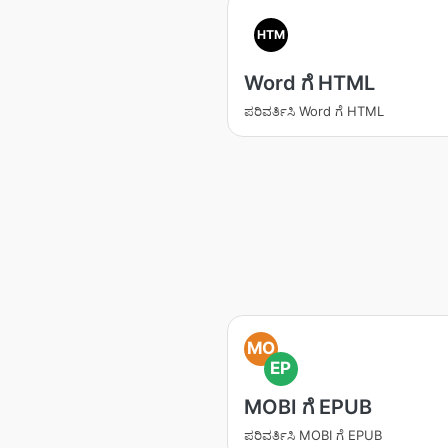
HTM
Word ಗೆ HTML
ಪರಿವರ್ತಿಸಿ Word ಗೆ HTML
MO
EP
MOBI ಗೆ EPUB
ಪರಿವರ್ತಿಸಿ MOBI ಗೆ EPUB