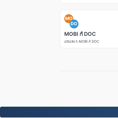
MO
DO
MOBI ಗೆ DOC
ಪರಿವರ್ತಿಸಿ MOBI ಗೆ DOC