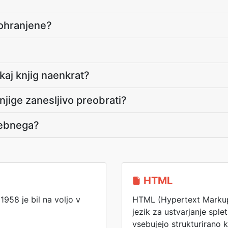
i ohranjene?
aj knjig naenkrat?
njige zanesljivo preobrati?
sebnega?
HTML
58 je bil na voljo v
HTML (Hypertext Markup
jezik za ustvarjanje spl
vsebujejo strukturirano 