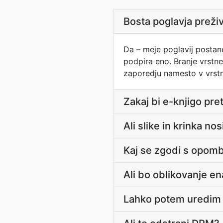
Bosta poglavja prež
Da – meje poglavij postane
podpira eno. Branje vrstne
zaporedju namesto v vrst
Zakaj bi e-knjigo pre
Ali slike in krinka no
Kaj se zgodi s opom
Ali bo oblikovanje e
Lahko potem uredim