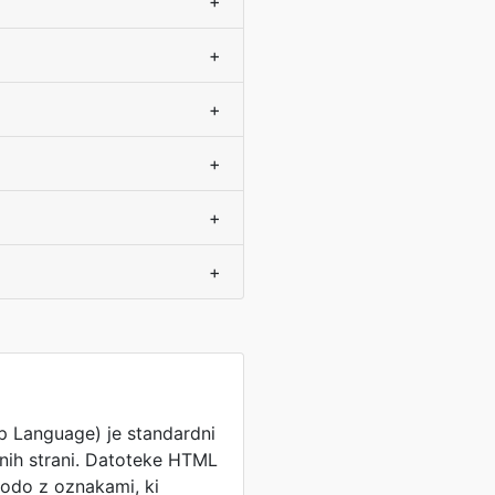
+
+
+
+
+
+
 Language) je standardni
etnih strani. Datoteke HTML
kodo z oznakami, ki