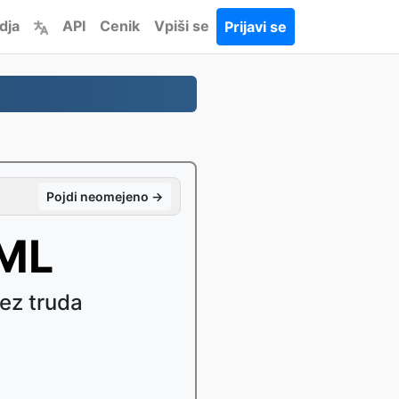
dja
API
Cenik
Vpiši se
Prijavi se
Pojdi neomejeno →
TML
ez truda