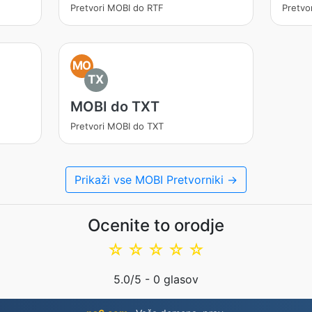
Pretvori MOBI do RTF
Pretvo
MO
TX
MOBI do TXT
Pretvori MOBI do TXT
Prikaži vse MOBI Pretvorniki →
Ocenite to orodje
☆
☆
☆
☆
☆
5.0
/5 -
0
glasov