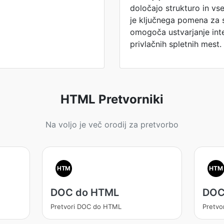
določajo strukturo in vs
je ključnega pomena za s
omogoča ustvarjanje inte
privlačnih spletnih mest.
HTML Pretvorniki
Na voljo je več orodij za pretvorbo
HTM
HTM
DOC do HTML
DOC
Pretvori DOC do HTML
Pretv