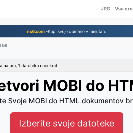
JPG
Vsa oro
ns6.com
-Kupi svojo domeno v minutah.
HTML
a na uro, 1 datoteka naenkrat
etvori MOBI do H
ite Svoje MOBI do HTML dokumentov br
Izberite svoje datoteke