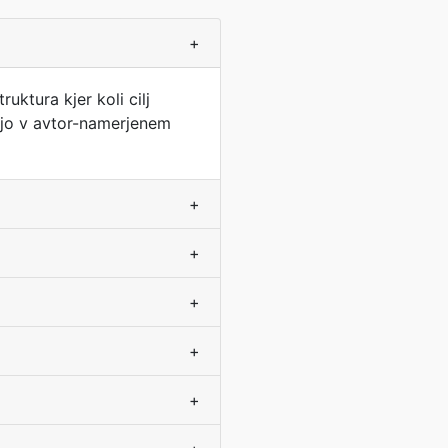
+
ktura kjer koli cilj
vijo v avtor-namerjenem
+
+
+
+
+