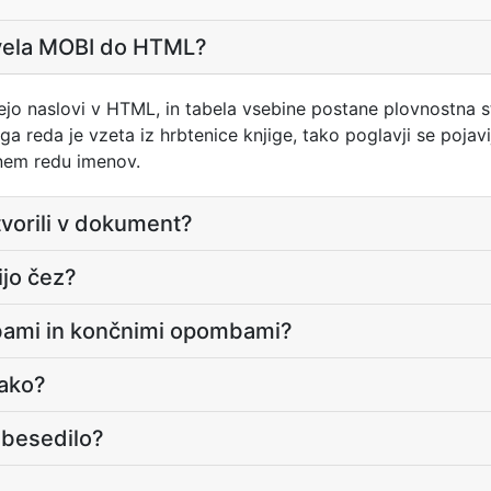
ivela MOBI do HTML?
jo naslovi v HTML, in tabela vsebine postane plovnostna stru
ga reda je vzeta iz hrbtenice knjige, tako poglavji se poja
nem redu imenov.
tvorili v dokument?
sijo čez?
bami in končnimi opombami?
nako?
 besedilo?