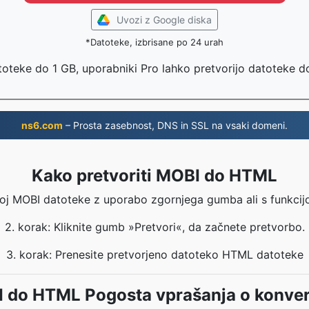
Uvozi z Google diska
*Datoteke, izbrisane po 24 urah
toteke do 1 GB, uporabniki Pro lahko pretvorijo datoteke 
ns6.com
– Prosta zasebnost, DNS in SSL na vsaki domeni.
Kako pretvoriti MOBI do HTML
voj MOBI datoteke z uporabo zgornjega gumba ali s funkcijo
2. korak: Kliknite gumb »Pretvori«, da začnete pretvorbo.
3. korak: Prenesite pretvorjeno datoteko HTML datoteke
 do HTML Pogosta vprašanja o konver