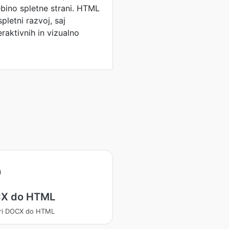
ebino spletne strani. HTML
pletni razvoj, saj
raktivnih in vizualno
X do HTML
ori DOCX do HTML