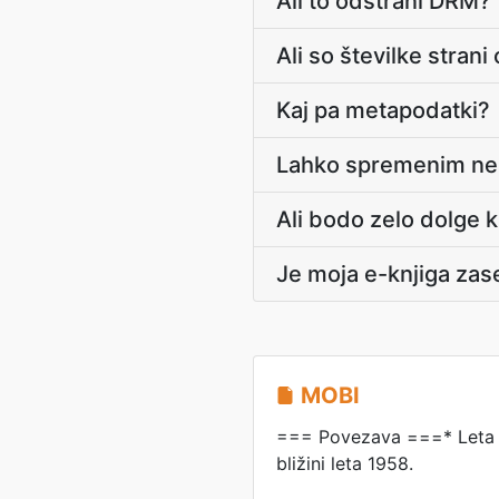
Ali to odstrani DRM?
Ali so številke stran
Kaj pa metapodatki?
Lahko spremenim nek
Ali bodo zelo dolge k
Je moja e-knjiga za
MOBI
=== Povezava ===* Leta 19
bližini leta 1958.