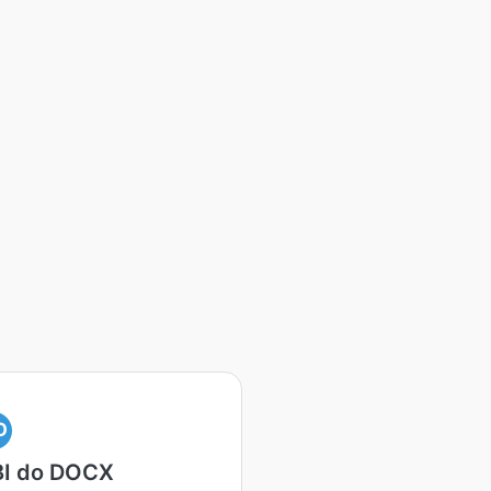
O
I do DOCX