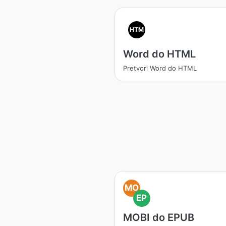
HTM
Word do HTML
Pretvori Word do HTML
MO
EP
MOBI do EPUB