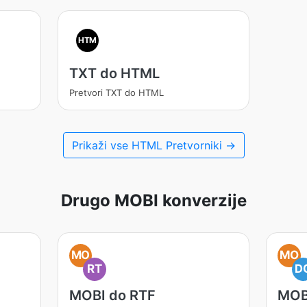
HTM
TXT do HTML
Pretvori TXT do HTML
Prikaži vse HTML Pretvorniki →
Drugo MOBI konverzije
MO
MO
RT
D
MOBI do RTF
MOB