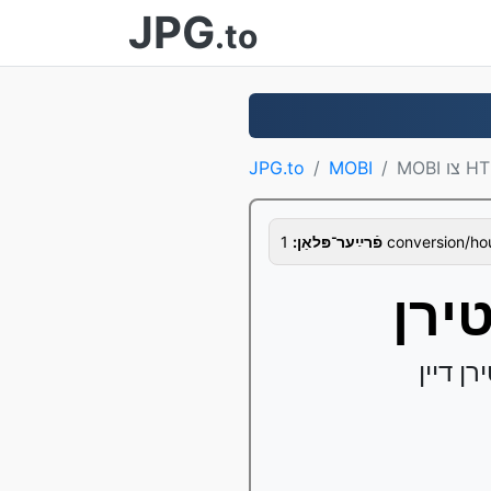
JPG
.to
ו HTML
MOBI
JPG.to
1 conversion/hou
פֿרײַער־פּלאַן: