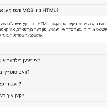
װעט מען איבערלעבן די קאָפּיעס פֿון MOBI ביז HTML?
יָה — קאָפּצעטל־גרענעצן ווערן קאָפּצעטל־קאָפּלעך אין
טיצט אַ. די לײענונג־סדר איז גענומען פֿון דער בוך־פֿאַרב, אַזוי קאָפּצ
אױטגעבער־געװײנטלעכער סדר
צי זײַנען בילדער און די הענטל איבערגעפֿירט?
וואָס טוט זיך מיט פֿוס־ און סוף־נוטקעס?
װעט די פֿאָרמאַטירונג זײַן די זעלבע?
קען איך רעדאַגירן דעם טעקסט נאָך?