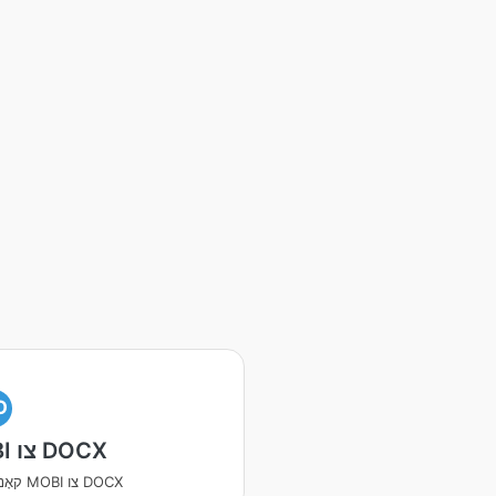
O
MOBI צו DOCX
קאָנווערטירן MOBI צו DOCX