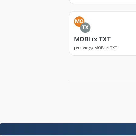
MO
TX
MOBI צו TXT
קאָנווערטירן MOBI צו TXT