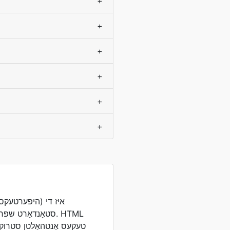
+
+
+
+
+
+
סטאַנדאַרט שפּראַך
טעקעס אַנטהאַלטן סטרוקטו