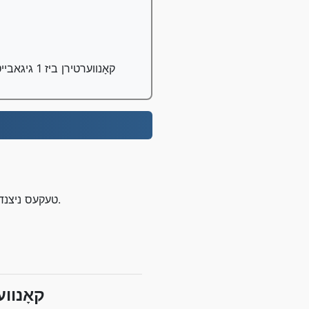
קאָנווערטירן ביז 1 גיגאבייט טעקעס פריי, פּראָ באַניצער קענען קאָנווערטירן ביז 100 גיגאבייט טעקעס;
שריט 1: אַרויפֿלאָדן אייער MOBI טעקעס ניצנדיק דעם קנעפּל אויבן אדער דורך שלעפּן און פאַלן.
MOBI צו 