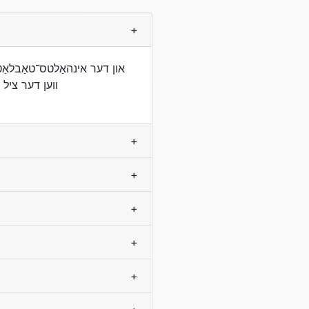
+
װען דער ציל ש
+
+
+
+
+