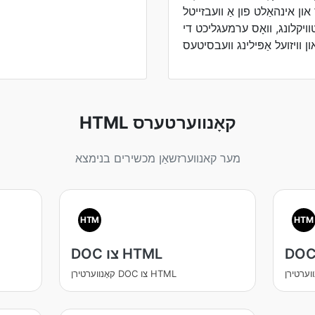
אינהאַלט פון אַ וועבזייטל. HTML
וויקלונג, וואָס ערמעגליכט די
HTML קאָנווערטערס
מער קאנווערזשאַן מכשירים בנימצא
HTM
HTM
DOC צו HTML
קאָנווערטירן DOC צו HTML