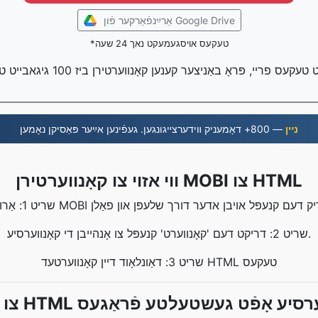
אַרײַנפֿאַרקער פֿון Google Drive
*טעקעס אויסגעמעקט נאך 24 שעה
נײן
— 800+ דאָמעניק װידערצײגונגען. געפֿינען אײַער פּאַסיקן נאָמען
ווי אזוי צו קאָנווערטירן MOBI צו HTML
שריט 2: דריקט דעם 'קאָנווערט' קנעפּל צו אָנהייבן די קאָנווערסיע.
שריט 3: דאַונלאָוד דיין קאָנווערטעד HTML טעקעס
HTML קאָנווערסיע אָפֿט געשטעלטע פֿראַגעס