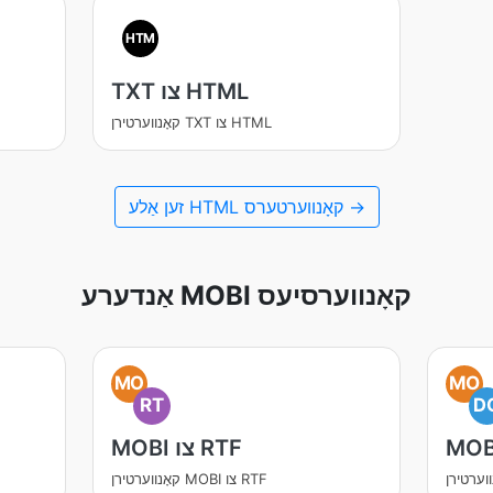
HTM
TXT צו HTML
קאָנווערטירן TXT צו HTML
זען אַלע HTML קאָנווערטערס →
אַנדערע MOBI קאָנווערסיעס
MO
MO
RT
D
MOBI צו RTF
קאָנווערטירן MOBI צו RTF