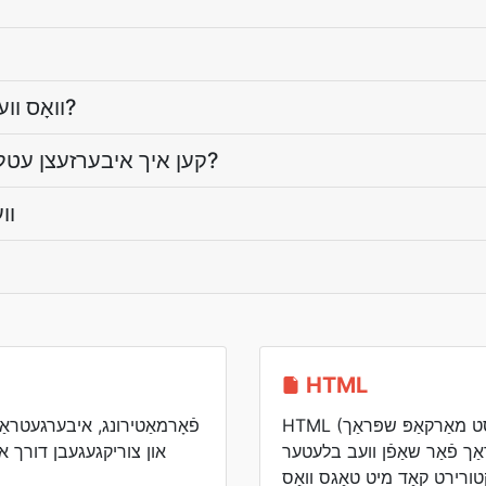
וואָס וועגן די בוך־מעטאַ־דאַטעס?
קען איך איבערזעצן עטלעכע ביכער אין איין מאָל?
װע
HTML
HTML (היפּערטעקסט מאַרקאַפּ שפּראַך) איז די
 פֿאַר שאַפֿן וועב בלעטער. HTML
רירט קאָד מיט טאַגס וואָס