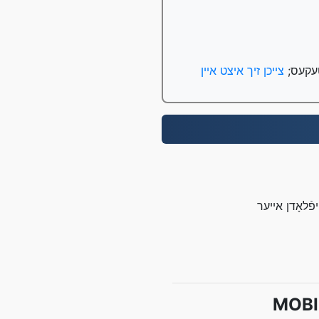
צייכן זיך איצט איין