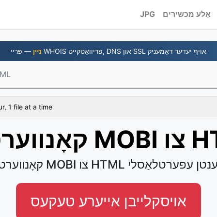
אַלע מכשירים
JPG
— פריי WHOIS פּריוואַטקייט, DNS און SSL אויף יעדער דאָמעניק
נײן
MOBI צ
r, 1 file at a time
MO צו HTML
יין MOBI צו HTML דאָקומענטן עפערטלאַסלי
אויסקלייבן אייערע טעקעס