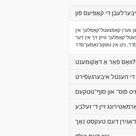
 HTML, און דער אינהאַלטס־טאַבלאַט ווערט אַ נײַגעװײַזנדיקער סטרוקטור
עטל־קאָפּלעך װײַזן זיך אין דער
, ניט אין טעקע־נאָמען־סדר
װאָס פֿאַר אַ דאָקומענט?