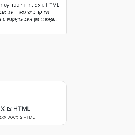
דעפינירן די סטרוקטור און 
איז קריטיש פֿאַר וועב אַנט
שאַפונג פון אינטעראַקטיווע און וויזועל אַפּילינג וועבסיטעס.
DOCX צו HTML
קאָנווערטירן DOCX צו HTML