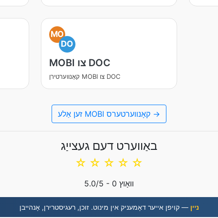
MO
DO
MOBI צו DOC
קאָנווערטירן MOBI צו DOC
זען אַלע MOBI קאָנווערטערס →
באַווערט דעם געצייַג
☆
☆
☆
☆
☆
וואָוץ
0
/5 -
5.0
נײן
— קויפן אייער דאָמעניק אין מינוט. זוכן, רעגיסטרירן, אָנהײבן