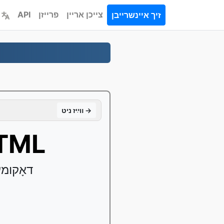
צייכן אריין
פרייזן
API
זיך איינשרייבן
װײַז ניט →
קאָנווערטירן BI
קאָנווערטירן ד