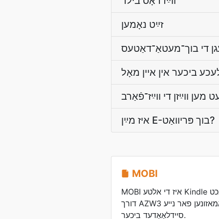
װײַז דאָס בילד
זײַט נאָמען
ט מען װײַזן די װײַז־פֿאַרב
איז מײַן E-בוך פּריוואַט?
MOBI
MOBI איז די אלטע Kindle פֿאָרמאַטירונג, איבערגעטראַכט
דורך AZW3 און צוריקגעגעבן דורך אמאזונען פאר נייע
סיידלאָאַדעד ביכער.