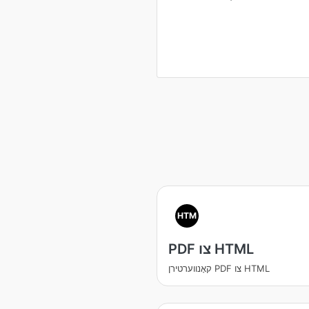
HTM
PDF צו HTML
קאָנווערטירן PDF צו HTML