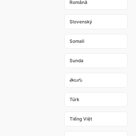
Română
Slovenský
Somali
Sunda
తెలుగు
Türk
Tiếng Việt