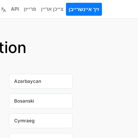
צייכן אריין
פרייזן
API
זיך איינשרייבן
קלײַב אַ
Azərbaycan
Bosanski
Cymraeg