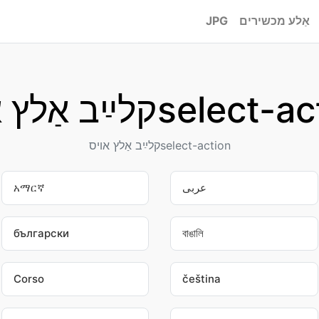
אַלע מכשירים
JPG
לץ אױסselect-action
קלײַב אַלץ אױסselect-action
عربى
አማርኛ
български
বাঙালি
Corso
čeština