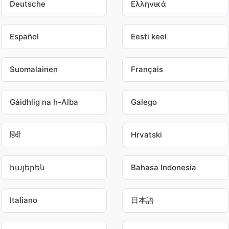
Deutsche
Ελληνικά
Español
Eesti keel
Suomalainen
Français
Gàidhlig na h-Alba
Galego
हिंदी
Hrvatski
հայերեն
Bahasa Indonesia
Italiano
日本語