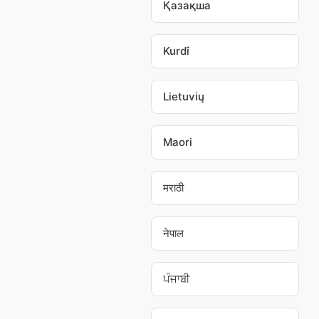
Қазақша
Kurdî
Lietuvių
Maori
मराठी
नेपाल
ਪੰਜਾਬੀ