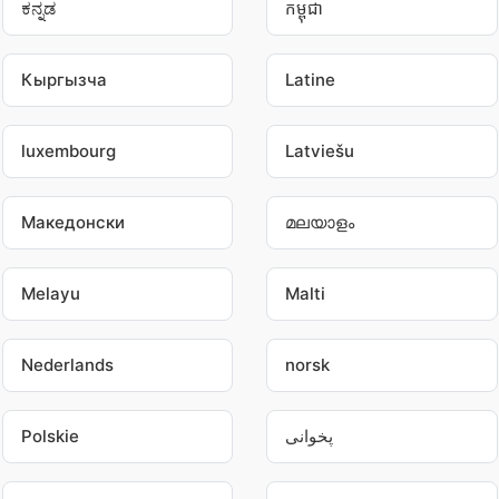
ಕನ್ನಡ
កម្ពុជា
Кыргызча
Latine
luxembourg
Latviešu
Македонски
മലയാളം
Melayu
Malti
Nederlands
norsk
پخوانی
Polskie