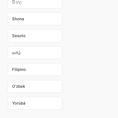
සිංහල
Shona
Sesoto
தமிழ்
Filipino
O'zbek
Yorùbá