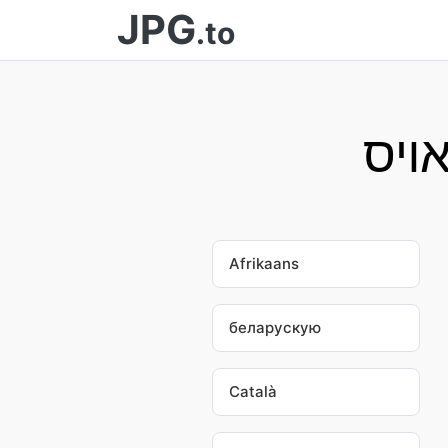
JPG
.to
Afrikaans
беларускую
Català