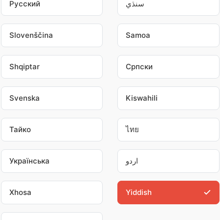
سنڌي
Pусский
Slovenščina
Samoa
Shqiptar
Српски
Svenska
Kiswahili
Тайко
ไทย
اردو
Українська
Xhosa
Yiddish