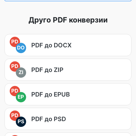
Друго PDF конверзии
PD
PDF до DOCX
DO
PD
PDF до ZIP
ZI
PD
PDF до EPUB
EP
PD
PDF до PSD
PS