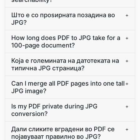
Што е со проѕирната позадина во
+
JPG?
How long does PDF to JPG take for a
+
100-page document?
Која е големината на датотеката на
+
типична JPG страница?
Can I merge all PDF pages into one tall
+
JPG image?
Is my PDF private during JPG
+
conversion?
Дали сликите вградени во PDF се
+
појавуваат правилно во JPG?