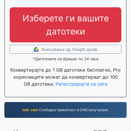
Изберете ги вашите
датотеки
Внесување од Google драјв
*Датотеките се бришат по 24 часа
Конвертирајте до 1 GB датотеки бесплатно, Pro
корисниците можат да конвертираат до 100
GB датотеки;
Регистрирајте се сега
ns6. com
Слободна приватност и DNS вклучуваат.