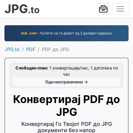
JPG
.to
ns6. com
- Купете си го домот од 2 долари годишно.
JPG.to
PDF
PDF до JPG
Слободен план:
1 конвертација/час, 1 датотека по
час
Оди неограничено →
Конвертирај PDF до
JPG
Конвертирај Го Твојот PDF до JPG
документи без напор