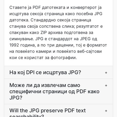
Ставете ја PDF датотеката и конвертерот ја
исцртува секоја страница како посебна JPG
датотека. Стандардно секоја страница
станува своја сопствена слика; резултатот е
спакуван како ZIP архива подготвена за
симнување. JPG е стандардот на JPEG од
1992 година, а по три децении, тој е форматот
на повеќето камери и повеќето веб-сајтови
кои се користат за фотографии.
На кој DPI се исцртува JPG?
+
Може ли да извлечам само
+
специфични страници од PDF како
JPG?
Will the JPG preserve PDF text
+
searchability?