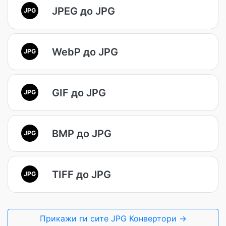
JPEG до JPG
JPG
WebP до JPG
JPG
GIF до JPG
JPG
BMP до JPG
JPG
TIFF до JPG
JPG
Прикажи ги сите JPG Конвертори →