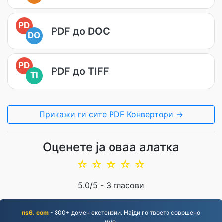
PD
PDF до DOC
DO
PD
PDF до TIFF
TI
Прикажи ги сите PDF Конвертори →
Оценете ја оваа алатка
☆
☆
☆
☆
☆
5.0
/5 -
3
гласови
ns6. com
- 800+ домен екстензии. Најди го твоето совршено
име.