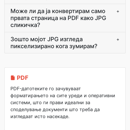
Може ли да ја конвертирам само
+
првата страница на PDF како JPG
сликичка?
Зошто мојот JPG изгледа
+
пикселизирано кога зумирам?
PDF
PDF-датотеките го зачувуваат
форматирањето на сите уреди и оперативни
системи, што ги прави идеални за
споделување документи што треба да
изгледаат исто насекаде.