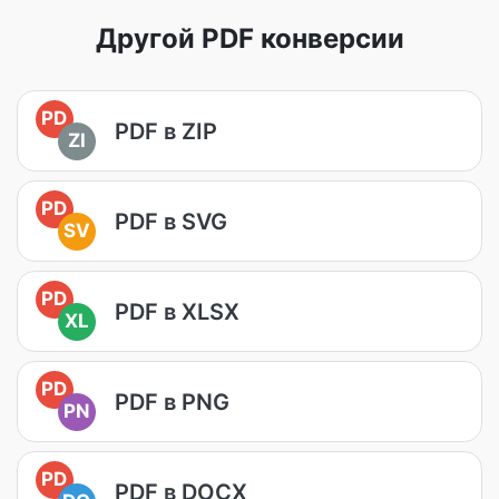
Другой PDF конверсии
PD
PDF в ZIP
ZI
PD
PDF в SVG
SV
PD
PDF в XLSX
XL
PD
PDF в PNG
PN
PD
PDF в DOCX