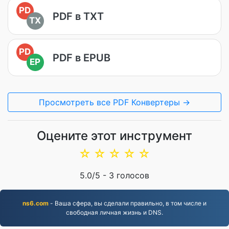
PD
PDF в TXT
TX
PD
PDF в EPUB
EP
Просмотреть все PDF Конвертеры →
Оцените этот инструмент
☆
☆
☆
☆
☆
5.0
/5 -
3
голосов
ns6.com
- Ваша сфера, вы сделали правильно, в том числе и
свободная личная жизнь и DNS.