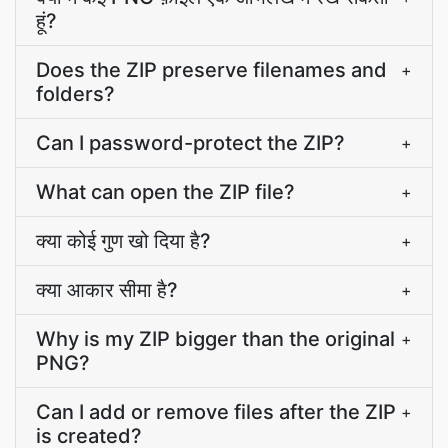
हूं?
Does the ZIP preserve filenames and
+
folders?
Can I password-protect the ZIP?
+
What can open the ZIP file?
+
क्या कोई गुण खो दिया है?
+
क्या आकार सीमा है?
+
Why is my ZIP bigger than the original
+
PNG?
Can I add or remove files after the ZIP
+
is created?