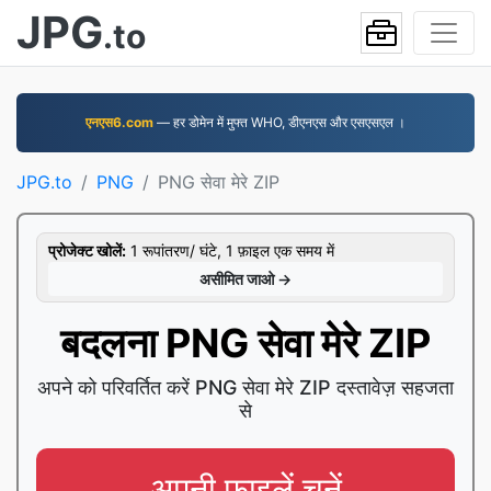
JPG
.to
एनएस6.com
— हर डोमेन में मुफ्त WHO, डीएनएस और एसएसएल ।
JPG.to
PNG
PNG सेवा मेरे ZIP
प्रोजेक्ट खोलें:
1 रूपांतरण/ घंटे, 1 फ़ाइल एक समय में
असीमित जाओ →
बदलना PNG सेवा मेरे ZIP
अपने को परिवर्तित करें PNG सेवा मेरे ZIP दस्तावेज़ सहजता
से
अपनी फ़ाइलें चुनें