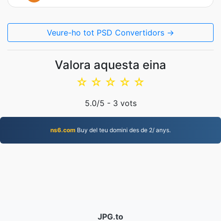
Veure-ho tot PSD Convertidors →
Valora aquesta eina
☆
☆
☆
☆
☆
5.0
/5 -
3
vots
ns6.com
Buy del teu domini des de 2/ anys.
JPG.to