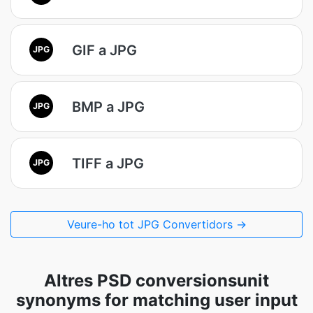
GIF a JPG
JPG
BMP a JPG
JPG
TIFF a JPG
JPG
Veure-ho tot JPG Convertidors →
Altres PSD conversionsunit
synonyms for matching user input