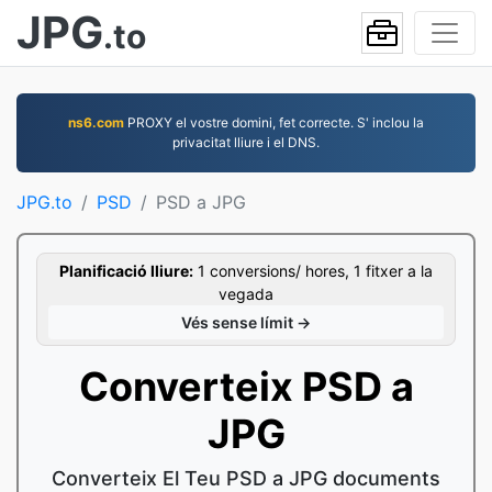
JPG
.to
ns6.com
PROXY el vostre domini, fet correcte. S' inclou la
privacitat lliure i el DNS.
JPG.to
PSD
PSD a JPG
Planificació lliure:
1 conversions/ hores, 1 fitxer a la
vegada
Vés sense límit →
Converteix PSD a
JPG
Converteix El Teu PSD a JPG documents