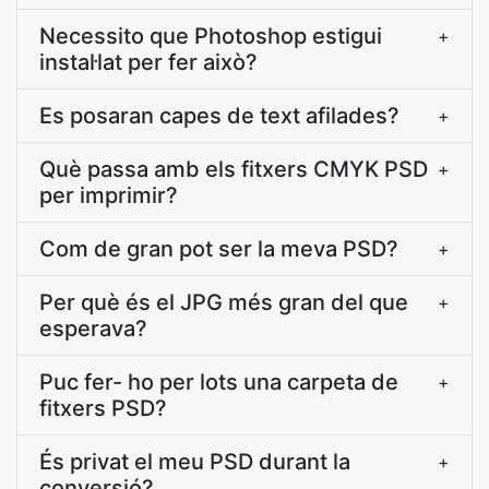
Necessito que Photoshop estigui
+
instal·lat per fer això?
Es posaran capes de text afilades?
+
Què passa amb els fitxers CMYK PSD
+
per imprimir?
Com de gran pot ser la meva PSD?
+
Per què és el JPG més gran del que
+
esperava?
Puc fer- ho per lots una carpeta de
+
fitxers PSD?
És privat el meu PSD durant la
+
conversió?