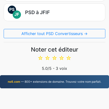
PS
PSD à JFIF
JF
Afficher tout PSD Convertisseurs →
Noter cet éditeur
☆
☆
☆
☆
☆
5.0
/5 -
3
voix
ns6.com
— 800+ extensions de domaine. Trouvez votre nom parfait.