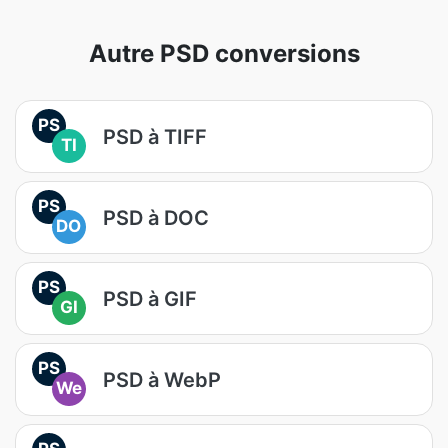
Autre PSD conversions
PS
PSD à TIFF
TI
PS
PSD à DOC
DO
PS
PSD à GIF
GI
PS
PSD à WebP
We