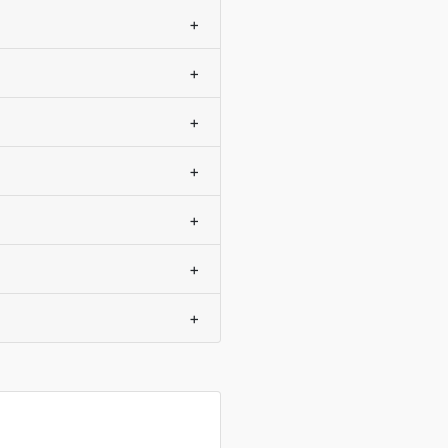
+
+
+
+
+
+
+