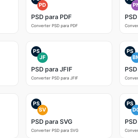
PD
P
PSD para PDF
PSD
Converter PSD para PDF
Conver
PS
PS
JF
B
PSD para JFIF
PSD
Converter PSD para JFIF
Conver
PS
PS
SV
D
PSD para SVG
PSD
Converter PSD para SVG
Conver