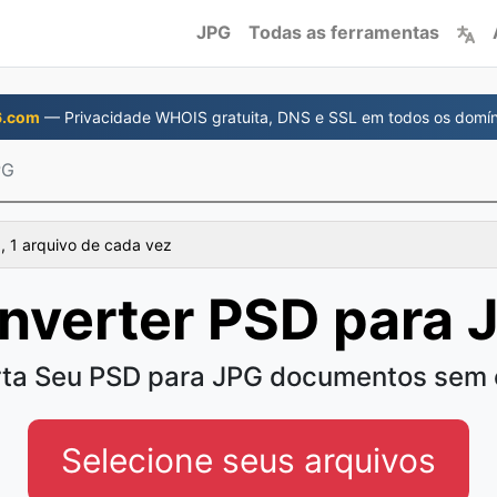
JPG
Todas as ferramentas
6.com
— Privacidade WHOIS gratuita, DNS e SSL em todos os domín
PG
, 1 arquivo de cada vez
nverter PSD para 
ta Seu PSD para JPG documentos sem 
Selecione seus arquivos