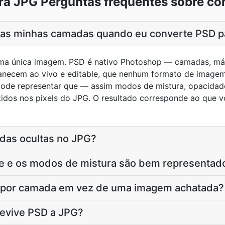
ra JPG Perguntas frequentes sobre co
 as minhas camadas quando eu converte PSD p
ma única imagem. PSD é nativo Photoshop — camadas, más
necem ao vivo e editable, que nenhum formato de imagem
ode representar que — assim modos de mistura, opacidad
idos nos pixels do JPG. O resultado corresponde ao que 
adas ocultas no JPG?
e e os modos de mistura são bem representad
 por camada em vez de uma imagem achatada?
revive PSD a JPG?