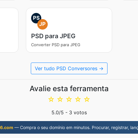
PS
JP
PSD para JPEG
Converter PSD para JPEG
Ver tudo PSD Conversores →
Avalie esta ferramenta
☆
☆
☆
☆
☆
5.0
/5 -
3
votos
6.com
— Compra o seu domínio em minutos. Procurar, registrar, lanç