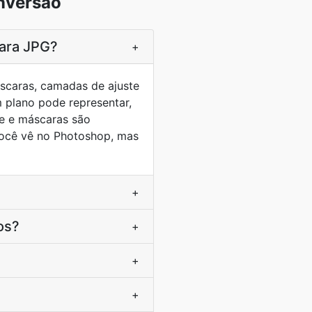
nversão
ara JPG?
+
caras, camadas de ajuste
 plano pode representar,
e e máscaras são
você vê no Photoshop, mas
+
os?
+
+
+