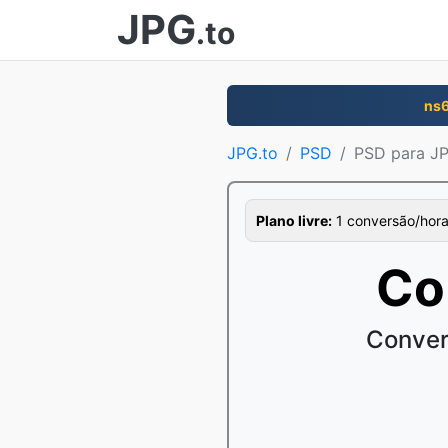
JPG
.to
ns
JPG.to
PSD
PSD para J
Plano livre:
1 conversão/hora
Co
Conver