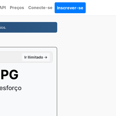
API
Preços
Conecte-se
Inscrever-se
ios.
Ir Ilimitado →
JPG
esforço