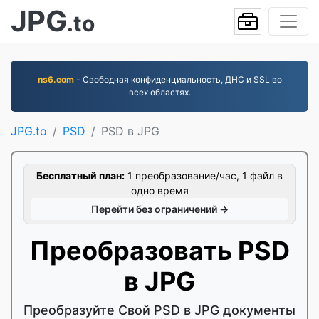
JPG
.to
ns6.com
- Свободная конфиденциальность, ДНС и SSL во
всех областях.
JPG.to
PSD
PSD в JPG
Бесплатный план:
1 преобразование/час, 1 файл в
одно время
Перейти без ограничений →
Преобразовать PSD
в JPG
Преобразуйте Свой PSD в JPG документы