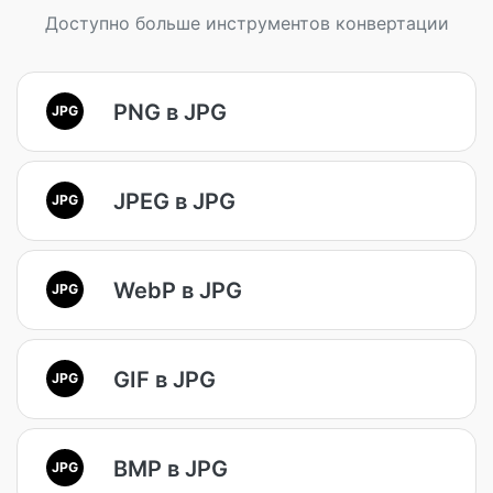
Доступно больше инструментов конвертации
PNG в JPG
JPG
JPEG в JPG
JPG
WebP в JPG
JPG
GIF в JPG
JPG
BMP в JPG
JPG