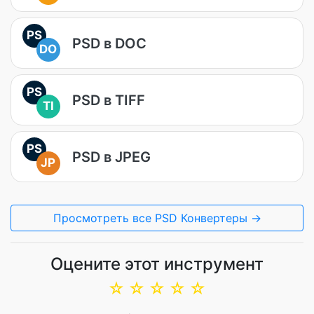
PS
PSD в DOC
DO
PS
PSD в TIFF
TI
PS
PSD в JPEG
JP
Просмотреть все PSD Конвертеры →
Оцените этот инструмент
☆
☆
☆
☆
☆