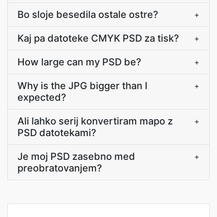
Bo sloje besedila ostale ostre?
+
Kaj pa datoteke CMYK PSD za tisk?
+
How large can my PSD be?
+
Why is the JPG bigger than I
+
expected?
Ali lahko serij konvertiram mapo z
+
PSD datotekami?
Je moj PSD zasebno med
+
preobratovanjem?