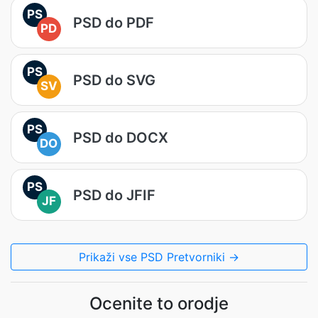
PS
PSD do PDF
PD
PS
PSD do SVG
SV
PS
PSD do DOCX
DO
PS
PSD do JFIF
JF
Prikaži vse PSD Pretvorniki →
Ocenite to orodje