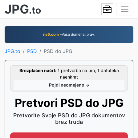
JPG
.to
ns6.com
–Vaša domena, prav.
JPG.to
PSD
PSD do JPG
Brezplačen načrt:
1 pretvorba na uro, 1 datoteka
naenkrat
Pojdi neomejeno →
Pretvori PSD do JPG
Pretvorite Svoje PSD do JPG dokumentov
brez truda