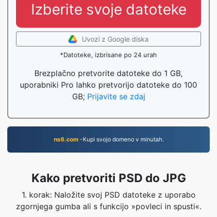
Izberite svoje datoteke
Uvozi z Google diska
*Datoteke, izbrisane po 24 urah
Brezplačno pretvorite datoteke do 1 GB,
uporabniki Pro lahko pretvorijo datoteke do 100
GB;
Prijavite se zdaj
ns6.com
-Kupi svojo domeno v minutah.
Kako pretvoriti PSD do JPG
1. korak: Naložite svoj PSD datoteke z uporabo
zgornjega gumba ali s funkcijo »povleci in spusti«.