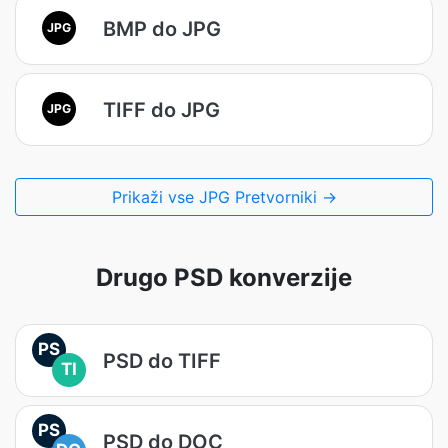
BMP do JPG
JPG
TIFF do JPG
JPG
Prikaži vse JPG Pretvorniki →
Drugo PSD konverzije
PS
PSD do TIFF
TI
PS
PSD do DOC