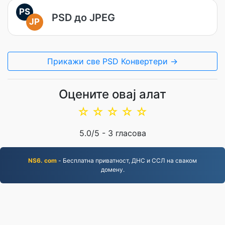
PS
PSD до JPEG
JP
Прикажи све PSD Конвертери →
Оцените овај алат
☆
☆
☆
☆
☆
5.0
/5 -
3
гласова
NS6. com
- Бесплатна приватност, ДНС и ССЛ на сваком
домену.