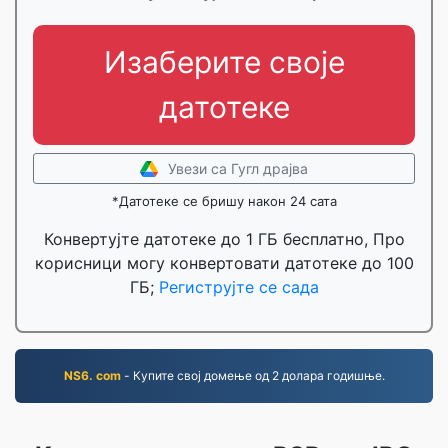
Изаберите своје
датотеке
Увези са Гугл драјва
*Датотеке се бришу након 24 сата
Конвертујте датотеке до 1 ГБ бесплатно, Про
корисници могу конвертовати датотеке до 100
ГБ;
Региструјте се сада
NS6. com
- Купите свој домење од 2 долара годишње.