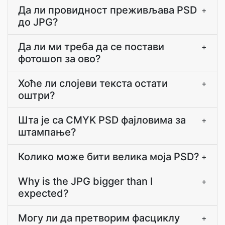
Да ли провидност преживљава PSD
+
до JPG?
Да ли ми треба да се постави
+
фотошоп за ово?
Хоће ли слојеви текста остати
+
оштри?
Шта је са CMYK PSD фајловима за
+
штампање?
Колико може бити велика моја PSD?
+
Why is the JPG bigger than I
+
expected?
Могу ли да претворим фасциклу
+