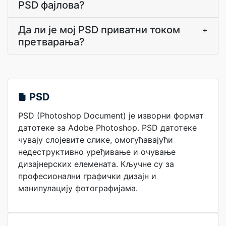
PSD фајлова?
Да ли је мој PSD приватни током
+
претварања?
PSD
PSD (Photoshop Document) је изворни формат
датотеке за Adobe Photoshop. PSD датотеке
чувају слојевите слике, омогућавајући
недеструктивно уређивање и очување
дизајнерских елемената. Кључне су за
професионални графички дизајн и
манипулацију фотографијама.