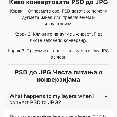
Како конвертовати PSD до JPG
Корак 1: Отпремите свој PSD датотеке помоћу
дугмета изнад или превлачењем и
испуштањем.
Корак 2: Кликните на дугме „Конвертуј“ да
бисте започели конверзију.
Корак 3: Преузмите конвертовану датотеку JPG
фајлови
PSD до JPG Честа питања о
конверзијама
What happens to my layers when I
+
convert PSD to JPG?