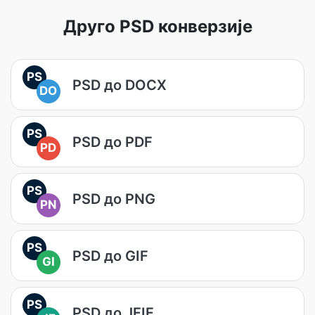
Друго PSD конверзије
PS
PSD до DOCX
DO
PS
PSD до PDF
PD
PS
PSD до PNG
PN
PS
PSD до GIF
GI
PS
PSD до JFIF