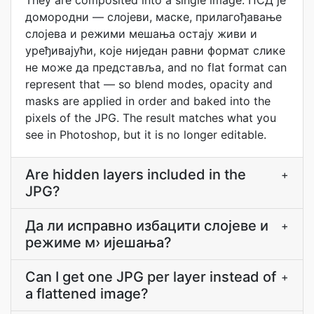
They are composited into a single image. ПСД је
домородни — слојеви, маске, прилагођавање
слојева и режими мешања остају живи и
уређивајући, које ниједан равни формат слике
не може да представља, and no flat format can
represent that — so blend modes, opacity and
masks are applied in order and baked into the
pixels of the JPG. The result matches what you
see in Photoshop, but it is no longer editable.
Are hidden layers included in the
+
JPG?
Да ли исправно избацити слојеве и
+
режиме м› ијешања?
Can I get one JPG per layer instead of
+
a flattened image?