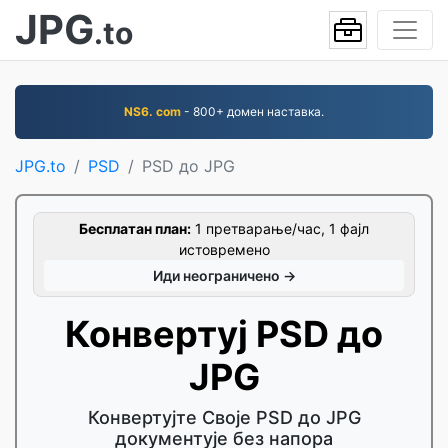
JPG
.to
NS6. com
- 800+ домен наставка.
JPG.to
PSD
PSD до JPG
Бесплатан план:
1 претварање/час, 1 фајл
истовремено
Иди неограничено →
Конвертуј PSD до
JPG
Конвертујте Своје PSD до JPG
документује без напора