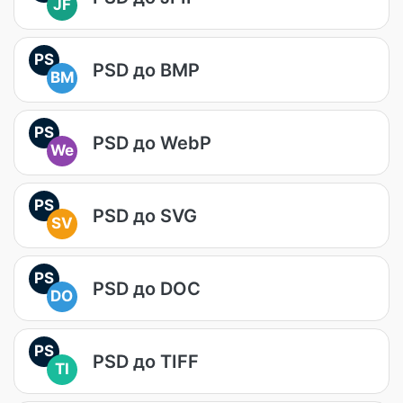
JF
PS
PSD до BMP
BM
PS
PSD до WebP
We
PS
PSD до SVG
SV
PS
PSD до DOC
DO
PS
PSD до TIFF
TI