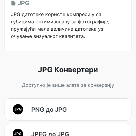
JPG
JPG датотеке користе компресију са
губицима оптимизовану за фотографије,
пружајући мале величине датотека уз
очување визуелног квалитета.
JPG Конвертери
Доступно је више алата за конверзију
PNG до JPG
JPG
JPEG до JPG
JPG