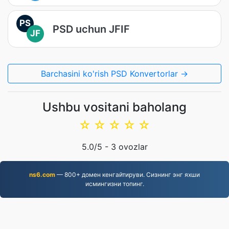
PS
PSD uchun JFIF
JF
Barchasini ko'rish PSD Konvertorlar →
Ushbu vositani baholang
☆
☆
☆
☆
☆
5.0
/5 -
3
ovozlar
ns6.com
— 800+ домен кенгайтируви. Сизнинг энг яхши
исмингизни топинг.