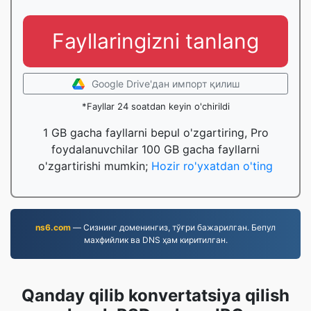
Fayllaringizni tanlang
Google Drive'дан импорт қилиш
*Fayllar 24 soatdan keyin o'chirildi
1 GB gacha fayllarni bepul o'zgartiring, Pro
foydalanuvchilar 100 GB gacha fayllarni
o'zgartirishi mumkin;
Hozir ro'yxatdan o'ting
ns6.com
— Сизнинг доменингиз, тўғри бажарилган. Бепул
махфийлик ва DNS ҳам киритилган.
Qanday qilib konvertatsiya qilish