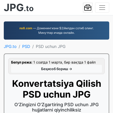
JPG
.to
ns6.com
— Доменингизни $2/йилдан сотиб олинг.
Минутлар ичида онлайн.
JPG.to
PSD
PSD uchun JPG
Бепул режа:
1 соатда 1 марта, бир вақтда 1 файл
Беҳисоб бориш →
Konvertatsiya Qilish
PSD uchun JPG
O'Zingizni O'Zgartiring PSD uchun JPG
hujjatlarni qiyinchiliksiz