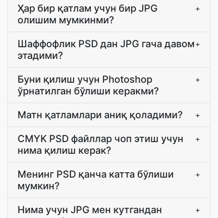
Ҳар бир қатлам учун бир JPG
+
олишим мумкинми?
Шаффофлик PSD дан JPG гача давом
+
этадими?
Буни қилиш учун Photoshop
+
ўрнатилган бўлиши керакми?
Матн қатламлари аниқ қоладими?
+
CMYK PSD файллар чоп этиш учун
+
нима қилиш керак?
Менинг PSD қанча катта бўлиши
+
мумкин?
Нима учун JPG мен кутгандан
+