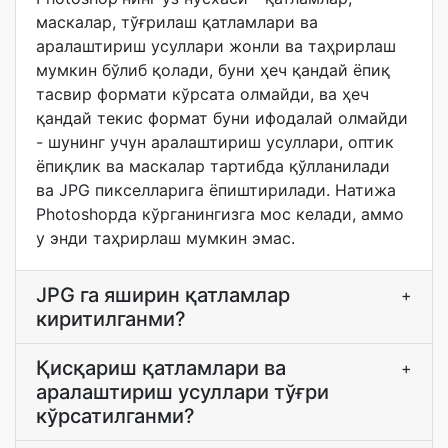
маскалар, тўғрилаш қатламлари ва
аралаштириш усуллари жонли ва таҳрирлаш
мумкин бўлиб қолади, буни ҳеч қандай ёпиқ
тасвир формати кўрсата олмайди, ва ҳеч
қандай текис формат буни ифодалай олмайди
- шунинг учун аралаштириш усуллари, оптик
ёпиқлик ва маскалар тартибда қўлланилади
ва JPG пикселларига ёпиштирилади. Натижа
Photoshopда кўрганингизга мос келади, аммо
у энди таҳрирлаш мумкин эмас.
JPG га яширин қатламлар
+
киритилганми?
Қисқариш қатламлари ва
+
аралаштириш усуллари тўғри
кўрсатилганми?