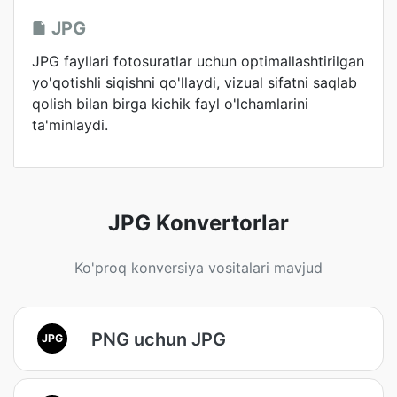
JPG
JPG fayllari fotosuratlar uchun optimallashtirilgan
yo'qotishli siqishni qo'llaydi, vizual sifatni saqlab
qolish bilan birga kichik fayl o'lchamlarini
ta'minlaydi.
JPG Konvertorlar
Ko'proq konversiya vositalari mavjud
PNG uchun JPG
JPG