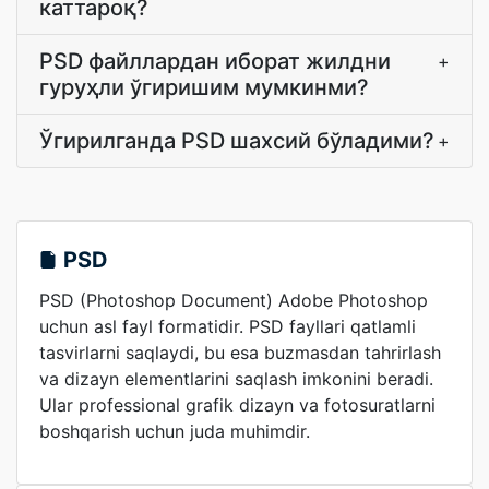
каттароқ?
PSD файллардан иборат жилдни
+
гуруҳли ўгиришим мумкинми?
Ўгирилганда PSD шахсий бўладими?
+
PSD
PSD (Photoshop Document) Adobe Photoshop
uchun asl fayl formatidir. PSD fayllari qatlamli
tasvirlarni saqlaydi, bu esa buzmasdan tahrirlash
va dizayn elementlarini saqlash imkonini beradi.
Ular professional grafik dizayn va fotosuratlarni
boshqarish uchun juda muhimdir.