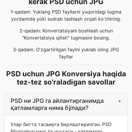
kerak PSD uchun JPG
1-qadam: Yuklang PSD fayllarni yuqoridagi tugma
yordamida yoki sudrab tashlash orqali ko'chiring.
2-qadam: Konvertatsiyani boshlash uchun
"Konvertatsiya qilish" tugmasini bosing.
3-qadam: O'zgartirilgan faylni yuklab oling JPG
fayllar
PSD uchun JPG Konversiya haqida
tez-tez so'raladigan savollar
PSD ни JPG га айлантирганимда
+
қатламларга нима бўлади?
Улар битта тасвирга бирлаштирилган. PSD
Photoshop'нинг ўз нусхаси - қатламлар,