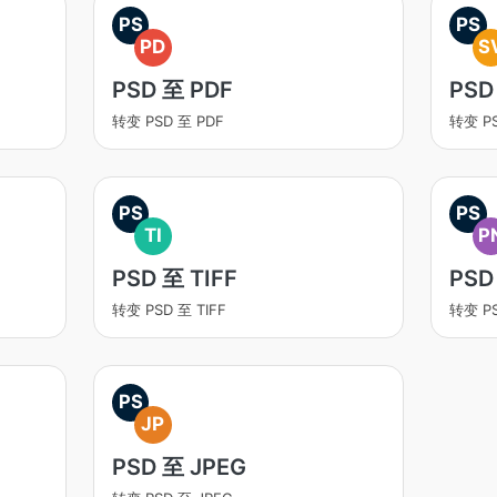
PS
PS
PD
S
PSD 至 PDF
PSD
转变 PSD 至 PDF
转变 P
PS
PS
TI
P
PSD 至 TIFF
PSD
转变 PSD 至 TIFF
转变 P
PS
JP
PSD 至 JPEG