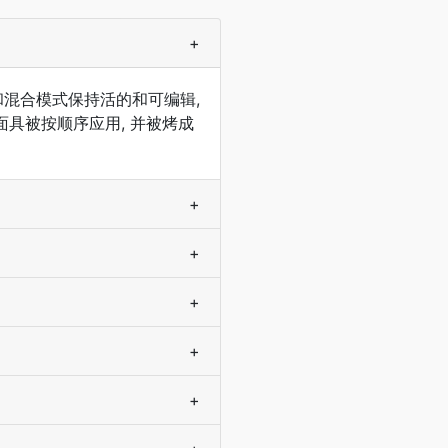
+
和混合模式保持活的和可编辑,
面具被按顺序应用, 并被烤成
+
+
+
+
+