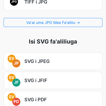
TIFF i JPG
JPG
Va'ai uma JPG Mea Fa'aliliu →
Isi SVG fa'aliliuga
SV
SVG i JPEG
JP
SV
SVG i JFIF
JF
SV
SVG i PDF
PD