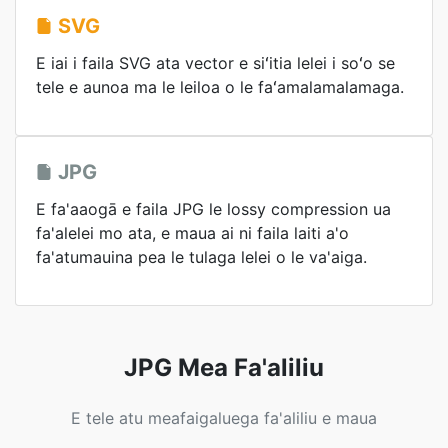
SVG
E iai i faila SVG ata vector e siʻitia lelei i soʻo se
tele e aunoa ma le leiloa o le faʻamalamalamaga.
JPG
E fa'aaogā e faila JPG le lossy compression ua
fa'alelei mo ata, e maua ai ni faila laiti a'o
fa'atumauina pea le tulaga lelei o le va'aiga.
JPG Mea Fa'aliliu
E tele atu meafaigaluega fa'aliliu e maua