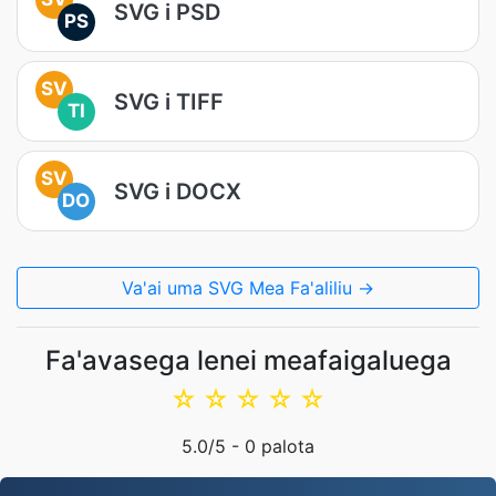
SVG i PSD
PS
SV
SVG i TIFF
TI
SV
SVG i DOCX
DO
Va'ai uma SVG Mea Fa'aliliu →
Fa'avasega lenei meafaigaluega
☆
☆
☆
☆
☆
5.0
/5 -
0
palota