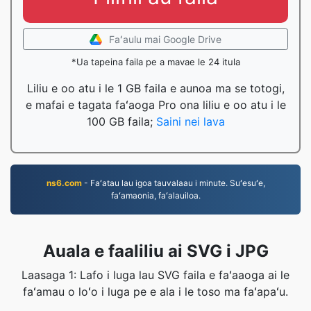
Faʻaulu mai Google Drive
*Ua tapeina faila pe a mavae le 24 itula
Liliu e oo atu i le 1 GB faila e aunoa ma se totogi,
e mafai e tagata faʻaoga Pro ona liliu e oo atu i le
100 GB faila;
Saini nei lava
ns6.com
- Faʻatau lau igoa tauvalaau i minute. Suʻesuʻe,
faʻamaonia, faʻalauiloa.
Auala e faaliliu ai SVG i JPG
Laasaga 1: Lafo i luga lau SVG faila e faʻaaoga ai le
faʻamau o loʻo i luga pe e ala i le toso ma faʻapaʻu.