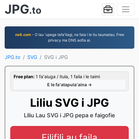
JPG
.to
ns6.com
- O lau 'upega tafaʻilagi, na faia i le itu taumatau. Free
privacy ma DNS aofia ai.
JPG.to
SVG
SVG i JPG
Free plan:
1 faʻaiuga / itula, 1 faila i le taimi
E le faʻatapulaʻaina →
Liliu SVG i JPG
Liliu Lau SVG i JPG pepa e faigofie
Filifili au faila