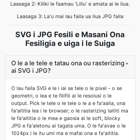
Laasaga 2: Kiliki le faamau 'Liliu' e amata ai le liua.
Laasaga 3: La'u mai lau faila ua liua JPG faila
SVG i JPG Fesili e Masani Ona
Fesiligia e uiga i le Suiga
O le a le tele e tatau ona ou rasterizing
+
ai SVG i JPG?
O lau faila SVG e le i iai se tele o le pixel - o se
geometri, o lea e te filifili ai le resolusi o le
output. Pick le tele o le tele o le a e faʻaalia, ona
faʻaititia lea i le browser; o le rasterizing laititi ma
le faʻaititia o le mea e gaosia ai le soft, blocky
JPG e faʻaletonu ai tagata uma. O le faʻavae o le
1024px i le itu umi ma e mafai ona e faʻaititia.