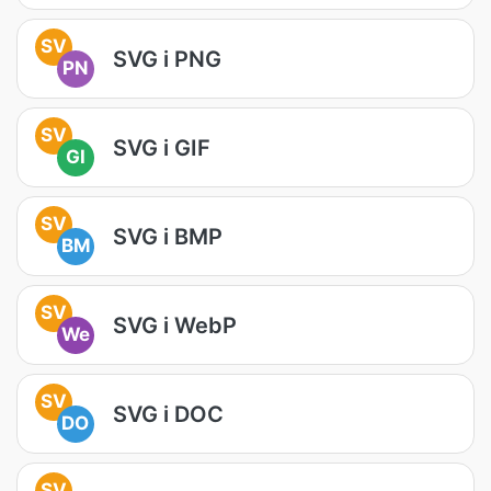
SV
SVG i PNG
PN
SV
SVG i GIF
GI
SV
SVG i BMP
BM
SV
SVG i WebP
We
SV
SVG i DOC
DO
SV