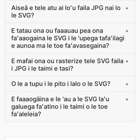
Aiseā e tele atu ai loʻu faila JPG nai lo
+
le SVG?
E tatau ona ou faaauau pea ona
+
faʻaaogaina le SVG i le 'upega tafaʻilagi
e aunoa ma le toe faʻavasegaina?
E mafai ona ou rasterize tele SVG faila
+
i JPG i le taimi e tasi?
O le a tupu i le pito i lalo o le SVG?
+
E faaaogāina e le 'au a le SVG laʻu
+
galuega faʻatino i le taimi o le toe
faʻaleleia?