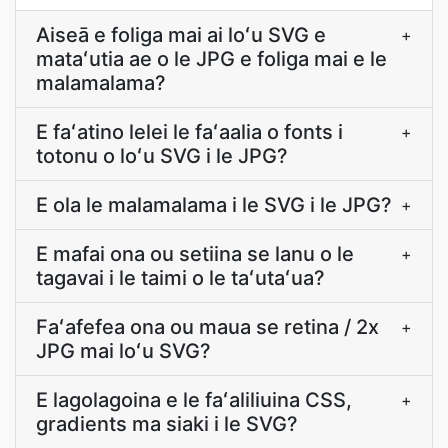
Aiseā e foliga mai ai loʻu SVG e
+
mataʻutia ae o le JPG e foliga mai e le
malamalama?
E faʻatino lelei le faʻaalia o fonts i
+
totonu o loʻu SVG i le JPG?
E ola le malamalama i le SVG i le JPG?
+
E mafai ona ou setiina se lanu o le
+
tagavai i le taimi o le taʻutaʻua?
Faʻafefea ona ou maua se retina / 2x
+
JPG mai loʻu SVG?
E lagolagoina e le faʻaliliuina CSS,
+
gradients ma siaki i le SVG?