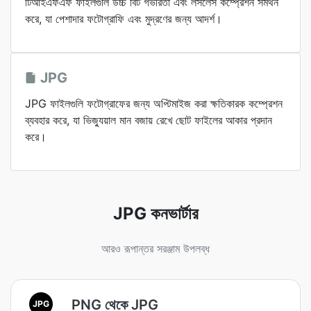
টিআইএফএফ ফাইলগুলি উচ্চ বিট গভীরতা এবং লসলেস কম্প্রেশন সমর্থন
করে, যা পেশাদার ফটোগ্রাফি এবং মুদ্রণের জন্য আদর্শ।
JPG
JPG ফাইলগুলি ফটোগ্রাফের জন্য অপ্টিমাইজ করা ক্ষতিকারক কম্প্রেশন
ব্যবহার করে, যা ভিজ্যুয়াল মান বজায় রেখে ছোট ফাইলের আকার প্রদান
করে।
JPG কনভার্টার
আরও রূপান্তর সরঞ্জাম উপলব্ধ
PNG থেকে JPG
JPG