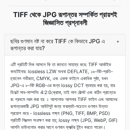
TIFF থেকে JPG রূপান্তর সম্পর্কিত প্রায়শই
জিজ্ঞাসিত প্রশ্নাবলী
ছবির গুণমান নষ্ট না করে TIFF কে কিভাবে JPG এ
+
রূপান্তর করা যায়?
এটি প্রতিটি দিক আসলে কি তা জানতে সাহায্য করে: TIFF আর্কাইভ
কনটেইনার: lossless LZW অথবা DEFLATE, ১৬-বিট-প্রতি-
চ্যানেল গভীরতা, CMYK, এবং একক ফাইলে একাধিক পৃষ্ঠা, যখন
JPG-এ ৮-বিট RGB-এর জন্য lossy DCT ব্যবহার করা হয়, যার
ডিফল্ট সাব-সাম্পলিং 4:2:0ক্রোমা, তাই লাল টেক্সট এবং কঠিন প্রান্তের
রং প্রথমে নরম করা হয় । আপলোড আপনার TIFF ফাইল এবং আমাদের
রূপান্তরকারী JPG আউটপুট জন্য ফরম্যাট-সচেতন গুণমান উন্নত
প্রয়োগ করে - lossless লক্ষ্য (PNG, TIFF, BMP, PSD)
প্রতিটি পিক্সেল সংরক্ষণ করা হয়; lossy লক্ষ্য (JPG, WebP, GIF)
আপনি ডাউনলোড করার আগে গুণমান ফ্যাক্টর টুইন করতে পারেন।