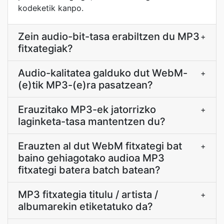
kodeketik kanpo.
Zein audio-bit-tasa erabiltzen du MP3
+
fitxategiak?
Audio-kalitatea galduko dut WebM-
+
(e)tik MP3-(e)ra pasatzean?
Erauzitako MP3-ek jatorrizko
+
laginketa-tasa mantentzen du?
Erauzten al dut WebM fitxategi bat
+
baino gehiagotako audioa MP3
fitxategi batera batch batean?
MP3 fitxategia titulu / artista /
+
albumarekin etiketatuko da?