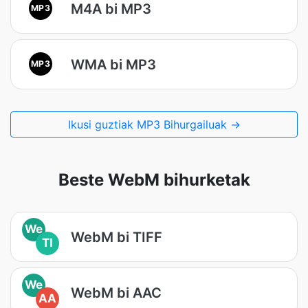
M4A bi MP3
MP3
WMA bi MP3
MP3
Ikusi guztiak MP3 Bihurgailuak →
Beste WebM bihurketak
We
WebM bi TIFF
TI
We
WebM bi AAC
AA