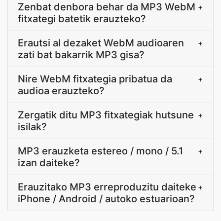
Zenbat denbora behar da MP3 WebM
+
fitxategi batetik erauzteko?
Erautsi al dezaket WebM audioaren
+
zati bat bakarrik MP3 gisa?
Nire WebM fitxategia pribatua da
+
audioa erauzteko?
Zergatik ditu MP3 fitxategiak hutsune
+
isilak?
MP3 erauzketa estereo / mono / 5.1
+
izan daiteke?
Erauzitako MP3 erreproduzitu daiteke
+
iPhone / Android / autoko estuarioan?