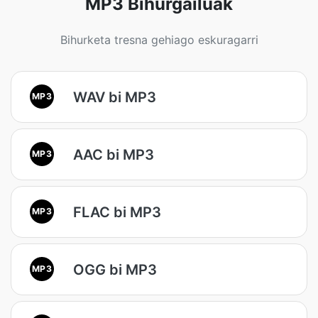
MP3 Bihurgailuak
Bihurketa tresna gehiago eskuragarri
WAV bi MP3
MP3
AAC bi MP3
MP3
FLAC bi MP3
MP3
OGG bi MP3
MP3