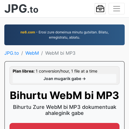
JPG
.to
ns6.com
- Erosi zure domeinua minutu gutxitan. Bilatu,
erregistratu, abiatu.
JPG.to
WebM
WebM bi MP3
Plan librea:
1 conversion/hour, 1 file at a time
Joan mugarik gabe →
Bihurtu WebM bi MP3
Bihurtu Zure WebM bi MP3 dokumentuak
ahaleginik gabe