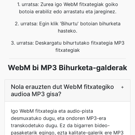
1. urratsa: Zurea igo WebM fitxategiak goiko
botoia erabiliz edo arrastatu eta jareginez.
2. urratsa: Egin klik 'Bihurtu' botoian bihurketa
hasteko.
3. urratsa: Deskargatu bihurtutako fitxategia MP3
fitxategiak
WebM bi MP3 Bihurketa-galderak
Nola erauzten dut WebM fitxategiko
+
audioa MP3 gisa?
Igo WebM fitxategia eta audio-pista
desmuxatuko dugu, eta ondoren MP3-era
transkodetuko dugu. Ez da bigarren bideo-
pasaketarik egingo, ezta kalitate-galerik ere MP3