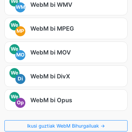
We
WebM bi WMV
WM
We
WebM bi MPEG
MP
We
WebM bi MOV
MO
We
WebM bi DivX
Di
We
WebM bi Opus
Op
Ikusi guztiak WebM Bihurgailuak →