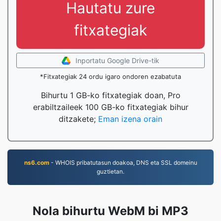
Hautatu zure
fitxategiak
Inportatu Google Drive-tik
*Fitxategiak 24 ordu igaro ondoren ezabatuta
Bihurtu 1 GB-ko fitxategiak doan, Pro
erabiltzaileek 100 GB-ko fitxategiak bihur
ditzakete;
Eman izena orain
ns6.com
- WHOIS pribatutasun doakoa, DNS eta SSL domeinu
guztietan.
Nola bihurtu WebM bi MP3