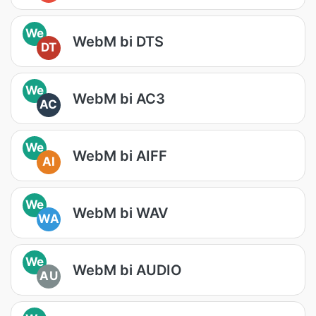
We
WebM bi DTS
DT
We
WebM bi AC3
AC
We
WebM bi AIFF
AI
We
WebM bi WAV
WA
We
WebM bi AUDIO
AU