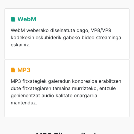
WebM
WebM weberako diseinatuta dago, VP8/VP9
kodekekin eskubiderik gabeko bideo streaminga
eskainiz.
MP3
MP3 fitxategiek galeradun konpresioa erabiltzen
dute fitxategiaren tamaina murrizteko, entzule
gehienentzat audio kalitate onargarria
mantenduz.