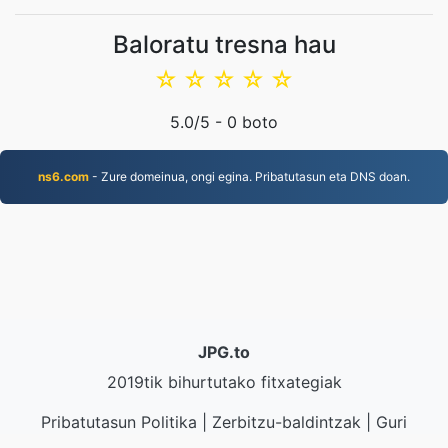
Baloratu tresna hau
☆
☆
☆
☆
☆
5.0
/5 -
0
boto
ns6.com
- Zure domeinua, ongi egina. Pribatutasun eta DNS doan.
JPG.to
2019tik bihurtutako fitxategiak
Pribatutasun Politika
|
Zerbitzu-baldintzak
|
Guri
buruz
|
Jarri gurekin harremanetan
|
API
|
Laginketak