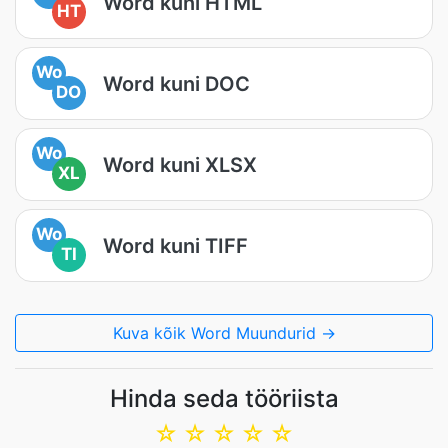
Word kuni HTML
HT
Wo
Word kuni DOC
DO
Wo
Word kuni XLSX
XL
Wo
Word kuni TIFF
TI
Kuva kõik Word Muundurid →
Hinda seda tööriista
☆
☆
☆
☆
☆