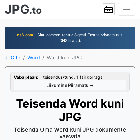
JPG
.to
ns6.com
~ Sinu domeen, tehtud õigesti. Tasuta privaatsus ja
DNS lisatud.
JPG.to
Word
Word kuni JPG
Vaba plaan:
1 teisendus/tund, 1 fail korraga
Liikumine Piiramatu →
Teisenda Word kuni
JPG
Teisenda Oma Word kuni JPG dokumente
vaevata