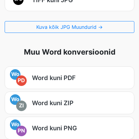
Kuva kõik JPG Muundurid →
Muu Word konversioonid
Wo
Word kuni PDF
PD
Wo
Word kuni ZIP
ZI
Wo
Word kuni PNG
PN