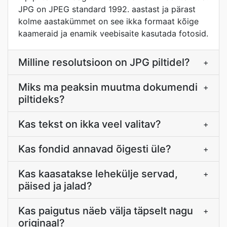
JPG on JPEG standard 1992. aastast ja pärast
kolme aastakümmet on see ikka formaat kõige
kaameraid ja enamik veebisaite kasutada fotosid.
Milline resolutsioon on JPG piltidel?
+
Miks ma peaksin muutma dokumendi
+
piltideks?
Kas tekst on ikka veel valitav?
+
Kas fondid annavad õigesti üle?
+
Kas kaasatakse lehekülje servad,
+
päised ja jalad?
Kas paigutus näeb välja täpselt nagu
+
originaal?