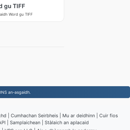
d gu TIFF
aidh Word gu TIFF
 DNS an-asgaidh.
chd
|
Cumhachan Seirbheis
|
Mu ar deidhinn
|
Cuir fios
API
|
Samplaichean
|
Stàlaich an aplacaid