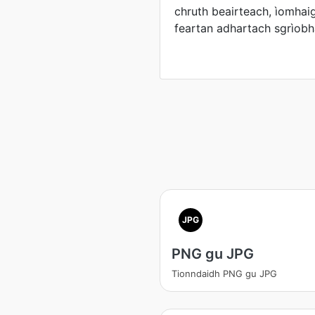
chruth beairteach, ìomhai
feartan adhartach sgrìobh
JPG
PNG gu JPG
Tionndaidh PNG gu JPG