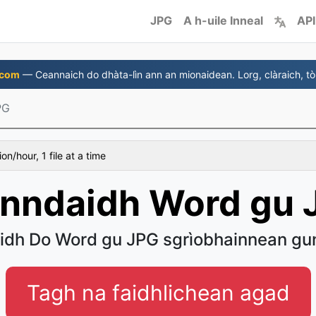
JPG
A h-uile Inneal
API
.com
— Ceannaich do dhàta-lìn ann an mionaidean. Lorg, clàraich, tòi
PG
on/hour, 1 file at a time
onndaidh Word gu 
idh Do Word gu JPG sgrìobhainnean gun
Tagh na faidhlichean agad