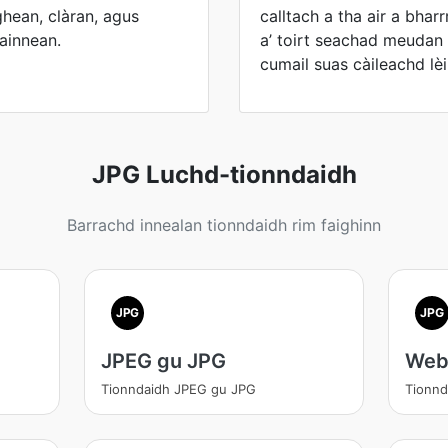
ghean, clàran, agus
calltach a tha air a bhar
ainnean.
a’ toirt seachad meudan 
cumail suas càileachd lèi
JPG Luchd-tionndaidh
Barrachd innealan tionndaidh rim faighinn
JPG
JPG
JPEG gu JPG
Web
Tionndaidh JPEG gu JPG
Tionn