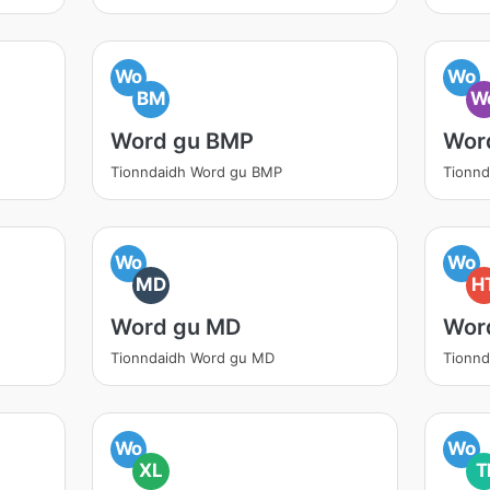
Wo
Wo
BM
W
Word gu BMP
Wor
Tionndaidh Word gu BMP
Tionn
Wo
Wo
MD
H
Word gu MD
Wor
Tionndaidh Word gu MD
Tionn
Wo
Wo
XL
T