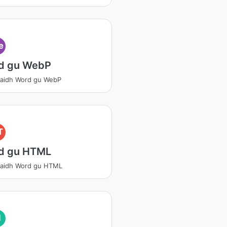
e
d gu WebP
daidh Word gu WebP
T
d gu HTML
daidh Word gu HTML
I