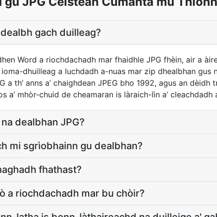
 gu JPG Ceistean Cumanta mu Thion
dealbh gach duilleag?
 dhen Word a riochdachadh mar fhaidhle JPG fhèin, air a à
 ioma-dhuilleag a luchdadh a-nuas mar zip dhealbhan gus n
G a th’ anns a’ chaighdean JPEG bho 1992, agus an dèidh t
s a’ mhòr-chuid de cheamaran is làraich-lìn a’ cleachdadh 
g na dealbhan JPG?
ch mi sgrìobhainn gu dealbhan?
thaghadh fhathast?
lò a riochdachadh mar bu chòir?