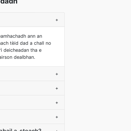
ndadh
+
ireamhachadh ann an
ach tèid dad a chall no
rì deicheadan tha e
airson dealbhan.
+
+
+
+