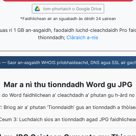
Iom-phortaich o Google Drive
*Faidhlichean air an sguabadh às dèidh 24 uairean
uas ri 1 GB an-asgaidh, faodaidh luchd-cleachdaidh Pro fai
thionndadh;
Clàraich a-nis
m
— Saor an-asgaidh WHOIS prìobhaideachd, DNS agus SSL air gach
Mar a nì thu tionndadh Word gu JPG
do Word faidhlichean a’ cleachdadh a’ phutan gu h-àrd no le
 Briog air a’ phutan ‘Tionndaidh’ gus an tionndadh a thòis
Ceum 3: Luchdaich sìos an tionndadh agad JPG faidhlichea