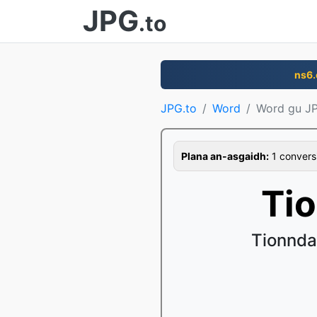
JPG
.to
ns6
JPG.to
Word
Word gu J
Plana an-asgaidh:
1 conversi
Ti
Tionnda