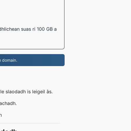
dhlichean suas ri 100 GB a
 domain.
 slaodadh is leigeil às.
eachadh.
n