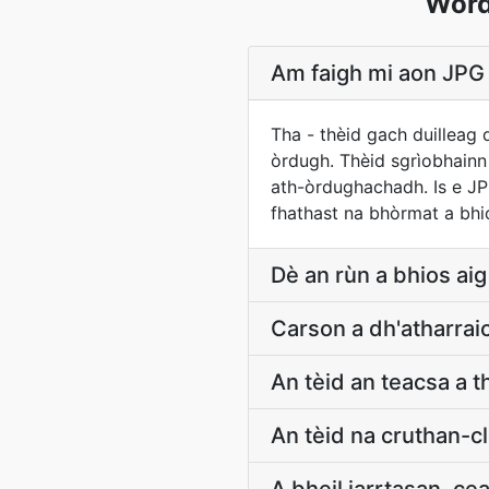
Word
Am faigh mi aon JPG 
Tha - thèid gach duilleag
òrdugh. Thèid sgrìobhainn
ath-òrdughachadh. Is e JP
fhathast na bhòrmat a bhio
Dè an rùn a bhios ai
Carson a dh'atharrai
An tèid an teacsa a 
An tèid na cruthan-c