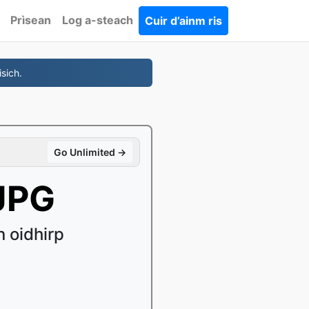
Prìsean
Log a-steach
Cuir d’ainm ris
sich.
Go Unlimited →
JPG
 oidhirp