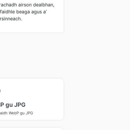
rrachadh airson dealbhan,
faidhle beaga agus a’
rsinneach.
P gu JPG
daidh WebP gu JPG