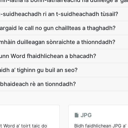
ann-latha is bonn-làthaireachd na duilleige a' g
 t-suidheachadh ri an t-suidheachadh tùsail?
rgaid le call no gun chaillteas a thaghadh?
mhàin duilleagan sònraichte a thionndadh?
unn Word fhaidhlichean a bhacadh?
idh a’ tighinn gu buil an seo?
obhaideach rè an tionndadh?
JPG
t Word a’ toirt taic do
Bidh faidhlichean JPG a