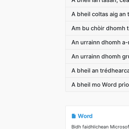
A bheil iarrtasan, ce
A bheil coltas aig an
Am bu chòir dhomh ta
An urrainn dhomh a-
An urrainn dhomh gr
A bheil an trédhearca
A bheil mo Word prì
Word
Bidh faidhlichean Microsof