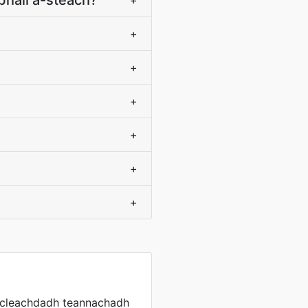
abhail a-steach?
+
+
+
+
+
+
+
’ cleachdadh teannachadh