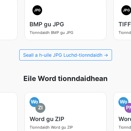
JPG
JPG
BMP gu JPG
TIFF
Tionndaidh BMP gu JPG
Tionnd
Seall a h-uile JPG Luchd-tionndaidh →
Eile Word tionndaidhean
Wo
Wo
ZI
P
Word gu ZIP
Wor
Tionndaidh Word gu ZIP
Tionn