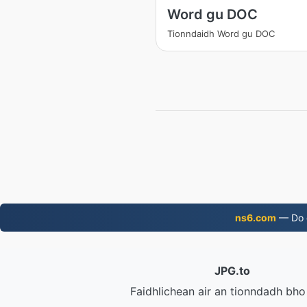
Word gu DOC
Tionndaidh Word gu DOC
ns6.com
— Do d
JPG.to
Faidhlichean air an tionndadh bh