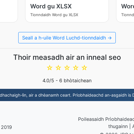
Word gu XLSX
Wor
Tionndaidh Word gu XLSX
Tionnd
Seall a h-uile Word Luchd-tionndaidh →
Thoir measadh air an inneal seo
☆
☆
☆
☆
☆
4.0
/5 -
6
bhòtaichean
hachaigh-lìn, air a dhèanamh ceart. Prìobhaideachd an-asgaidh is
Poileasaidh Prìobhaidea
thugainn
|
o 2019