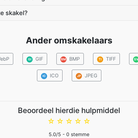
te skakel?
Ander omskakelaars
ebP
GIF
BMP
TIFF
GI
BM
TI
S
ICO
JPEG
IC
JP
Beoordeel hierdie hulpmiddel
☆
☆
☆
☆
☆
5.0
/5 -
0
stemme