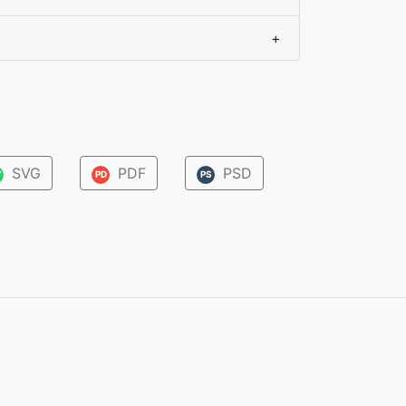
+
SVG
PDF
PSD
V
PD
PS