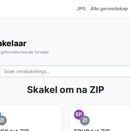
JPG
Alle gereedskap
kelaar
 geformatorteerde formate
Skakel om na ZIP
EP
ZI
ZI