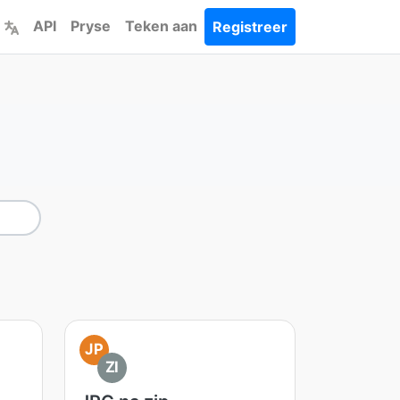
API
Pryse
Teken aan
Registreer
JP
ZI