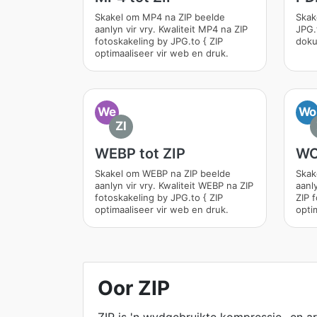
Skakel om MP4 na ZIP beelde
Skak
aanlyn vir vry. Kwaliteit MP4 na ZIP
JPG.
fotoskakeling by JPG.to { ZIP
doku
optimaaliseer vir web en druk.
We
Wo
ZI
WEBP tot ZIP
WO
Skakel om WEBP na ZIP beelde
Skak
aanlyn vir vry. Kwaliteit WEBP na ZIP
aanl
fotoskakeling by JPG.to { ZIP
ZIP 
optimaaliseer vir web en druk.
opti
Oor ZIP