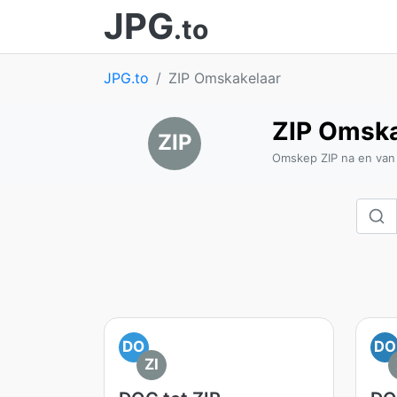
JPG
.to
JPG.to
ZIP Omskakelaar
ZIP Omska
ZIP
Omskep ZIP na en van
DO
DO
ZI