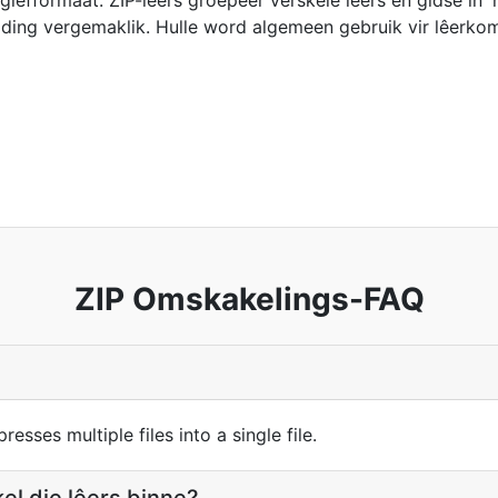
giefformaat. ZIP-lêers groepeer verskeie lêers en gidse in 
iding vergemaklik. Hulle word algemeen gebruik vir lêerkom
ZIP Omskakelings-FAQ
esses multiple files into a single file.