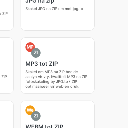
JPG na zip
Skakel JPG na ZIP om met jpg.to
a ZIP
MP
ZI
MP3 tot ZIP
Skakel om MP3 na ZIP beelde
 ZIP
aanlyn vir vry. Kwaliteit MP3 na ZIP
fotoskakeling by JPG.to { ZIP
optimaaliseer vir web en druk.
We
ZI
WEBM tot ZIP