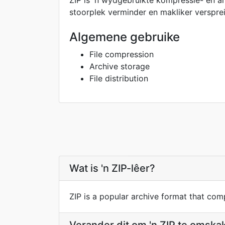
ZIP is 'n wydgebruikte kompressie- en ar
stoorplek verminder en makliker verspre
Algemene gebruike
File compression
Archive storage
File distribution
Wat is 'n ZIP-lêer?
ZIP is a popular archive format that compr