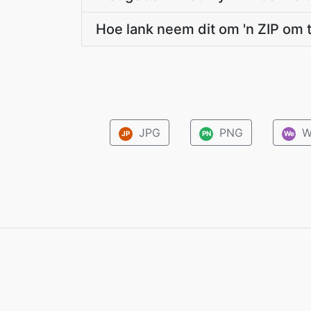
Hoe lank neem dit om 'n ZIP om 
JPG
PNG
W
JP
PN
We