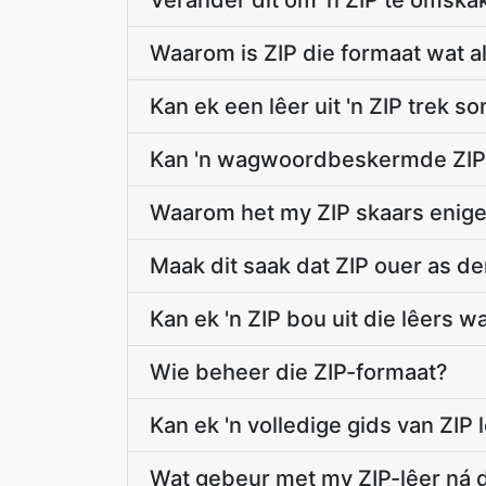
Verander dit om 'n ZIP te omskak
Waarom is ZIP die formaat wat a
Kan ek een lêer uit 'n ZIP trek s
Kan 'n wagwoordbeskermde ZIP
Waarom het my ZIP skaars enige
Maak dit saak dat ZIP ouer as der
Kan ek 'n ZIP bou uit die lêers w
Wie beheer die ZIP-formaat?
Kan ek 'n volledige gids van ZIP 
Wat gebeur met my ZIP-lêer ná 