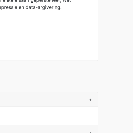
'n enkele saamgeperste lêer, wat
pressie en data-argivering.
+