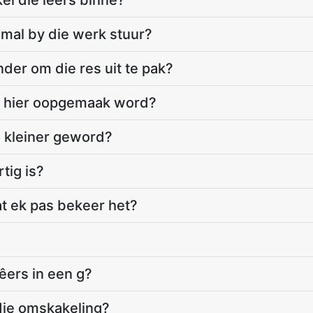
el die lêers binne?
lmal by die werk stuur?
onder om die res uit te pak?
 hier oopgemaak word?
 kleiner geword?
tig is?
at ek pas bekeer het?
lêers in een g?
die omskakeling?