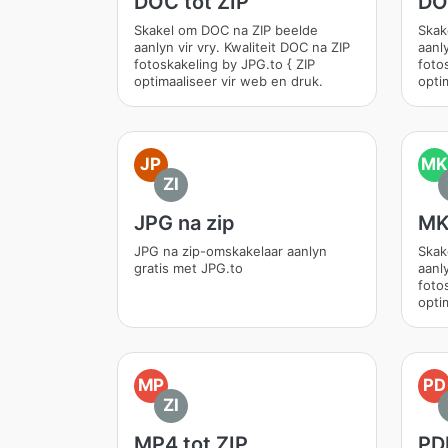
DOC tot ZIP
DO
Skakel om DOC na ZIP beelde
Skak
aanlyn vir vry. Kwaliteit DOC na ZIP
aanly
fotoskakeling by JPG.to { ZIP
foto
optimaaliseer vir web en druk.
opti
JP
MK
ZI
JPG na zip
MK
JPG na zip-omskakelaar aanlyn
Skak
gratis met JPG.to
aanly
foto
opti
MP
PD
ZI
MP4 tot ZIP
PD