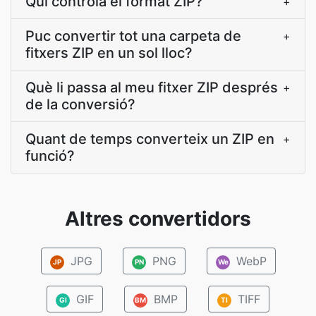
Qui controla el format ZIP?
+
Puc convertir tot una carpeta de
+
fitxers ZIP en un sol lloc?
Què li passa al meu fitxer ZIP després
+
de la conversió?
Quant de temps converteix un ZIP en
+
funció?
Altres convertidors
JPG
PNG
WebP
JP
PN
We
GIF
BMP
TIFF
GI
BM
TI