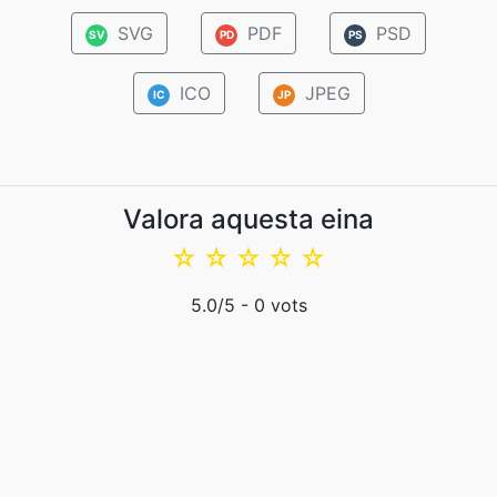
SVG
PDF
PSD
SV
PD
PS
ICO
JPEG
IC
JP
Valora aquesta eina
☆
☆
☆
☆
☆
5.0
/5 -
0
vots