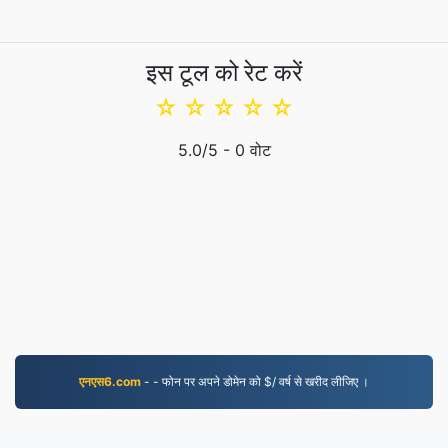
इस टूल को रेट करें
☆
☆
☆
☆
☆
5.0
/5 -
0
वोट
एनएस6.com
- - फोन पर अपने डोमेन को $/ वर्ष से खरीद लीजिए ।