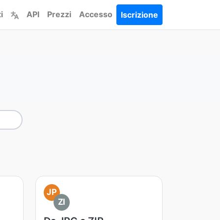
i
API
Prezzi
Accesso
Iscrizione
JP
ZI