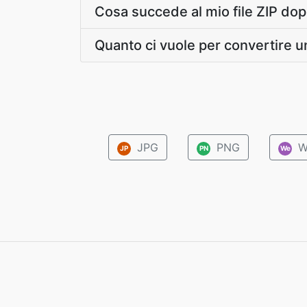
Cosa succede al mio file ZIP do
Quanto ci vuole per convertire u
JPG
PNG
W
JP
PN
We