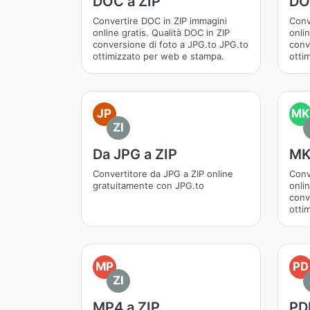
DOC a ZIP
DO
Convertire DOC in ZIP immagini
Conv
online gratis. Qualità DOC in ZIP
onlin
conversione di foto a JPG.to JPG.to
conv
ottimizzato per web e stampa.
otti
JP
MK
ZI
Da JPG a ZIP
MK
Convertitore da JPG a ZIP online
Conv
gratuitamente con JPG.to
onlin
conv
otti
MP
PD
ZI
MP4 a ZIP
PDF