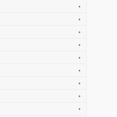
+
+
+
+
+
+
+
+
+