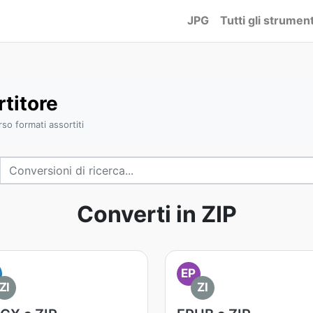
JPG
Tutti gli strument
titore
so formati assortiti
Converti in ZIP
EP
ZI
ZI