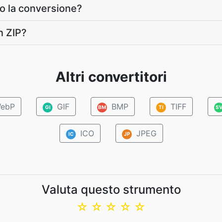
po la conversione?
n ZIP?
Altri convertitori
ebP
GIF
BMP
TIFF
GI
BM
TI
S
ICO
JPEG
IC
JP
Valuta questo strumento
☆
☆
☆
☆
☆