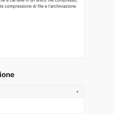
le e cartelle in un unico file compresso,
la compressione di file e l'archiviazione
ione
+