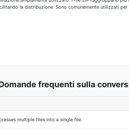
iazione ampiamente utilizzato. I file ZIP raggruppano più fi
cilitando la distribuzione. Sono comunemente utilizzati per 
 Domande frequenti sulla convers
esses multiple files into a single file.