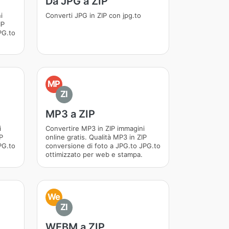
Da JPG a ZIP
i
Converti JPG in ZIP con jpg.to
IP
PG.to
MP
ZI
MP3 a ZIP
i
Convertire MP3 in ZIP immagini
P
online gratis. Qualità MP3 in ZIP
PG.to
conversione di foto a JPG.to JPG.to
ottimizzato per web e stampa.
We
ZI
WEBM a ZIP