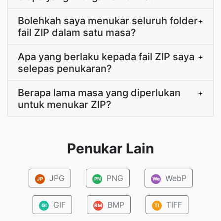
Bolehkah saya menukar seluruh folder
+
fail ZIP dalam satu masa?
Apa yang berlaku kepada fail ZIP saya
+
selepas penukaran?
Berapa lama masa yang diperlukan
+
untuk menukar ZIP?
Penukar Lain
JPG
PNG
WebP
JP
PN
We
GIF
BMP
TIFF
GI
BM
TI