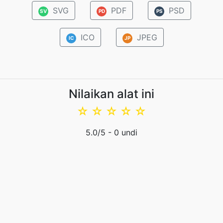
SVG
PDF
PSD
SV
PD
PS
ICO
JPEG
IC
JP
Nilaikan alat ini
☆
☆
☆
☆
☆
5.0
/5 -
0
undi