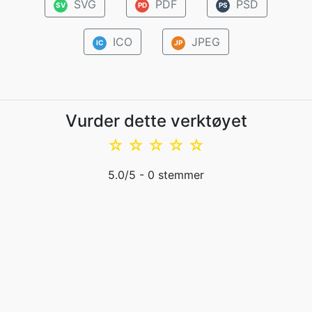
SVG
PDF
PSD
SV
PD
PS
ICO
JPEG
IC
JP
Vurder dette verktøyet
☆
☆
☆
☆
☆
5.0
/5 -
0
stemmer