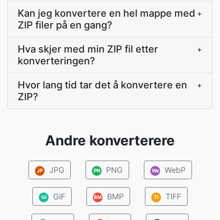
Kan jeg konvertere en hel mappe med
+
ZIP filer på en gang?
Hva skjer med min ZIP fil etter
+
konverteringen?
Hvor lang tid tar det å konvertere en
+
ZIP?
Andre konverterere
JPG
PNG
WebP
JP
PN
We
GIF
BMP
TIFF
GI
BM
TI