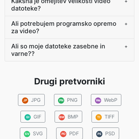
Kakšna je omejitev velikosti video
+
datoteke?
Ali potrebujem programsko opremo
+
za video?
Ali so moje datoteke zasebne in
+
varne??
Drugi pretvorniki
JPG
PNG
WebP
JP
PN
We
GIF
BMP
TIFF
GI
BM
TI
SVG
PDF
PSD
SV
PD
PS