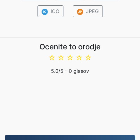
ICO
JPEG
IC
JP
Ocenite to orodje
☆
☆
☆
☆
☆
5.0
/5 -
0
glasov